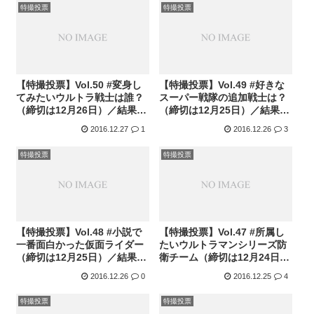
特撮投票
特撮投票
【特撮投票】Vol.50 #変身し
【特撮投票】Vol.49 #好きな
てみたいウルトラ戦士は誰？
スーパー戦隊の追加戦士は？
（締切は12月26日）／結果発
（締切は12月25日）／結果発
表！
表！
2016.12.27
1
2016.12.26
3
特撮投票
特撮投票
【特撮投票】Vol.48 #小説で
【特撮投票】Vol.47 #所属し
一番面白かった仮面ライダー
たいウルトラマンシリーズ防
（締切は12月25日）／結果発
衛チーム（締切は12月24日）
表！
／結果発表！
2016.12.26
0
2016.12.25
4
特撮投票
特撮投票