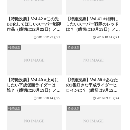
【特撮投票】Vol.42 #この先
【特撮投票】Vol.41 #相棒に
BD化してほしいスーパー戦隊
したいスーパー戦隊のレッド
作品（締切は12月22日）／結
は？（締切は10月13日）／結
果発表！
果発表！
2016.12.23
1
2016.10.14
1
特撮投票
特撮投票
【特撮投票】Vol.40 #上司に
【特撮投票】Vol.39 #あなた
したい平成仮面ライダーは
の1番好きな平成ライダーヒ
誰？（締切は10月13日）／結
ロインは？（締切は9月12
果発表！
日）／結果発表！
2016.10.14
5
2016.09.15
4
特撮投票
特撮投票