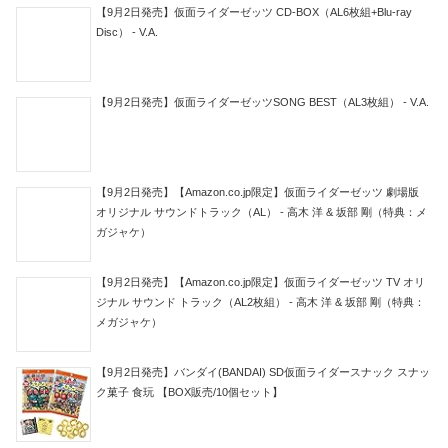
【9月2日発売】仮面ライダーゼッツ CD-BOX（AL6枚組+Blu-ray
Disc） - V.A.
【9月2日発売】仮面ライダーゼッツSONG BEST（AL3枚組） - V.A.
【9月2日発売】【Amazon.co.jp限定】仮面ライダーゼッツ 劇場版
オリジナル サウンドトラック（AL） - 高木 洋 & 坂部 剛（特典：メ
ガジャケ）
【9月2日発売】【Amazon.co.jp限定】仮面ライダーゼッツ TV オリ
ジナル サウンド トラック（AL2枚組） - 高木 洋 & 坂部 剛（特典：
メガジャケ）
【9月2日発売】バンダイ(BANDAI) SD仮面ライダースナック スナッ
ク菓子 食玩 【BOX販売/10個セット】