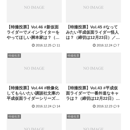
【特撮投票】Vol.46 #新仮面
【特撮投票】Vol.45 #なって
ライダーでメインライターを
みたい平成仮面ライダー怪人
やってほしい脚本家は？（締
は？（締切は12月23日）／結
切は12月24日）／結果発表！
果発表！
2016.12.25
11
2016.12.24
7
特撮投票
特撮投票
【特撮投票】Vol.44 #映像化
【特撮投票】Vol.43 #平成仮
してもらいたい講談社文庫の
面ライダーで一番外道なキャ
平成仮面ライダーシリーズ
ラは？（締切は12月22日）／
は？（締切は12月23日）／結
結果発表！
2016.12.24
14
2016.12.23
9
果発表！
特撮投票
特撮投票