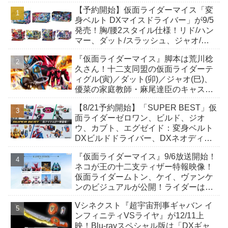
【予約開始】仮面ライダーマイス「変
身ベルト DXマイスドライバー」が9/5
発売！胸/腰2スタイル仕様！リド/ハン
マー、ダット/スラッシュ、ジャオ/バ
イト、ケイ/ショットボーンバックル
『仮面ライダーマイス』脚本は荒川稔
も！
久さん！十二支同盟の仮面ライダーテ
ィグル(寅)／ダット(卯)／ジャオ(巳)、
優菜の家庭教師・麻尾達臣のキャスト
が発表！トリガーのアキト金子隼也さ
【8/21予約開始】「SUPER BEST」仮
んも変身！
面ライダーゼロワン、ビルド、ジオ
ウ、カブト、エグゼイド：変身ベルト
DXビルドドライバー、DXネオディケ
イドライバー、DXホッパーゼクターほ
『仮面ライダーマイス』9/6放送開始！
か12点！
ネコが王の十二支ティザー特報映像！
仮面ライダームトン、ケイ、ヴァンケ
ンのビジュアルが公開！ライダーは子
丑寅卯辰巳午未申酉戌亥猫猫の14人⁉
Vシネクスト『超宇宙刑事ギャバン イ
ンフィニティVSライヤ』が12/11上
映！Blu-rayスペシャル版は「DXギャ