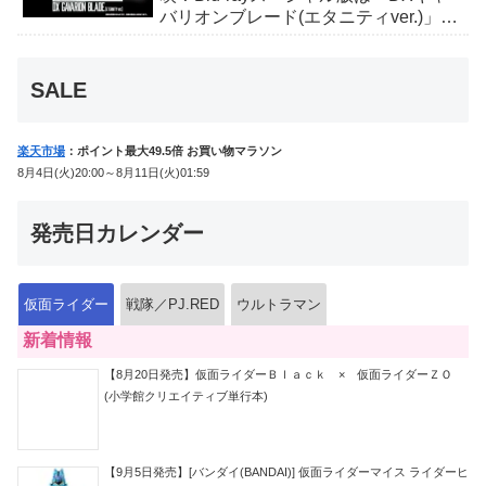
バリオンブレード(エタニティver.)」
「ユカイダーエモルギー」ほか豪華特
典付！
SALE
楽天市場
：ポイント最大49.5倍 お買い物マラソン
8月4日(火)20:00～8月11日(火)01:59
発売日カレンダー
仮面ライダー
戦隊／PJ.RED
ウルトラマン
新着情報
【8月20日発売】仮面ライダーＢｌａｃｋ × 仮面ライダーＺＯ
(小学館クリエイティブ単行本)
【9月5日発売】[バンダイ(BANDAI)] 仮面ライダーマイス ライダーヒ