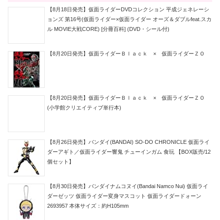
【8月18日発売】仮面ライダーDVDコレクション 平成ジェネレーシ
ョンズ 第16号(仮面ライダー×仮面ライダー オーズ＆ダブルfeat.スカ
ル MOVIE大戦CORE) [分冊百科] (DVD・シール付)
【8月20日発売】仮面ライダーＢｌａｃｋ × 仮面ライダーＺＯ
【8月20日発売】仮面ライダーＢｌａｃｋ × 仮面ライダーＺＯ
(小学館クリエイティブ単行本)
【8月26日発売】バンダイ(BANDAI) SO-DO CHRONICLE 仮面ライ
ダーアギト／仮面ライダー響鬼 チューインガム 食玩 【BOX販売/12
個セット】
【8月30日発売】バンダイナムコヌイ(Bandai Namco Nui) 仮面ライ
ダーゼッツ 仮面ライダー変身マスコット 仮面ライダードォーン
2693957 本体サイズ：約H105mm