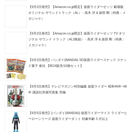
【9月2日発売】【Amazon.co.jp限定】仮面ライダーゼッツ 劇場版
オリジナル サウンドトラック（AL） - 高木 洋 & 坂部 剛（特典：メ
ガジャケ）
【9月2日発売】【Amazon.co.jp限定】仮面ライダーゼッツ TV オリ
ジナル サウンド トラック（AL2枚組） - 高木 洋 & 坂部 剛（特典：
メガジャケ）
【9月2日発売】バンダイ(BANDAI) SD仮面ライダースナック スナッ
ク菓子 食玩 【BOX販売/10個セット】
【9月3日発売】テレビマガジン特別編集 仮面ライダー 昭和46年~48
年 講談社所蔵写真集 究極
【9月5日発売】[バンダイ(BANDAI)] 仮面ライダーマイス ライダーヒ
ーローシリーズ 仮面ライダーダット 対象年齢 3 才以上