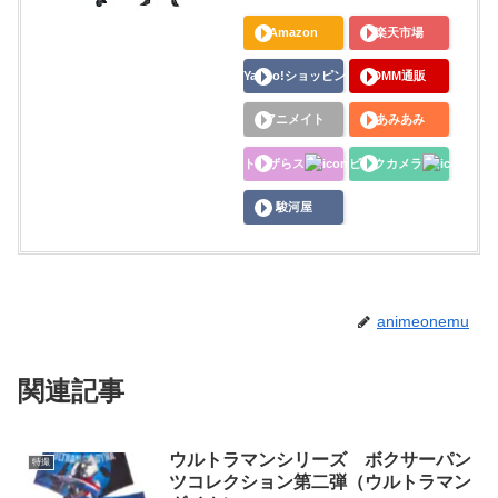
Amazon
楽天市場
Yahoo!ショッピング
DMM通販
アニメイト
あみあみ
トイザらス
ビックカメラ
駿河屋
animeonemu
関連記事
ウルトラマンシリーズ ボクサーパン
特撮
ツコレクション第二弾（ウルトラマン