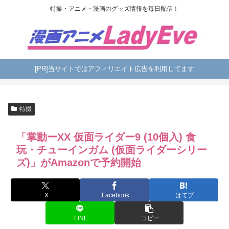
特撮・アニメ・漫画のグッズ情報を毎日配信！
[PR]当サイトではアフィリエイト広告を利用してます
特撮
「掌動ーXX 仮面ライダー9 (10個入) 食
玩・チューインガム (仮面ライダーシリー
ズ)」がAmazonで予約開始
X
Facebook
はてブ
LINE
コピー