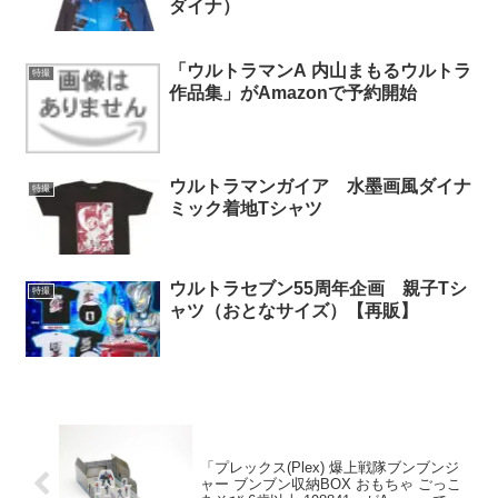
ダイナ）
「ウルトラマンA 内山まもるウルトラ
特撮
作品集」がAmazonで予約開始
ウルトラマンガイア 水墨画風ダイナ
特撮
ミック着地Tシャツ
ウルトラセブン55周年企画 親子Tシ
特撮
ャツ（おとなサイズ）【再販】
「プレックス(Plex) 爆上戦隊ブンブンジ
ャー ブンブン収納BOX おもちゃ ごっこ