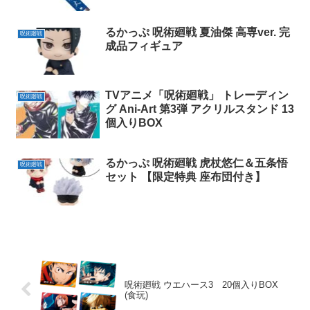
るかっぷ 呪術廻戦 夏油傑 高専ver. 完
呪術廻戦
成品フィギュア
TVアニメ「呪術廻戦」 トレーディン
呪術廻戦
グ Ani-Art 第3弾 アクリルスタンド 13
個入りBOX
るかっぷ 呪術廻戦 虎杖悠仁＆五条悟
呪術廻戦
セット 【限定特典 座布団付き】
呪術廻戦 ウエハース3 20個入りBOX
(食玩)