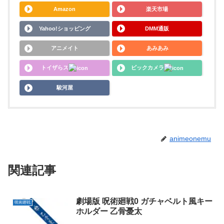
Amazon
楽天市場
Yahoo!ショッピング
DMM通販
アニメイト
あみあみ
トイザらス
ビックカメラ
駿河屋
animeonemu
関連記事
劇場版 呪術廻戦0 ガチャベルト風キー
呪術廻戦
ホルダー 乙骨憂太