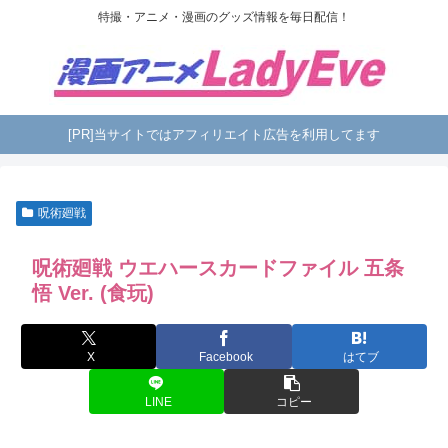
特撮・アニメ・漫画のグッズ情報を毎日配信！
[PR]当サイトではアフィリエイト広告を利用してます
呪術廻戦
呪術廻戦 ウエハースカードファイル 五条
悟 Ver. (食玩)
X
Facebook
はてブ
LINE
コピー