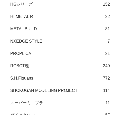
HGシリーズ
152
HI-METAL R
22
METAL BUILD
81
NXEDGE STYLE
7
PROPLICA
21
ROBOT魂
249
S.H.Figuarts
772
SHOKUGAN MODELING PROJECT
114
スーパーミニプラ
11