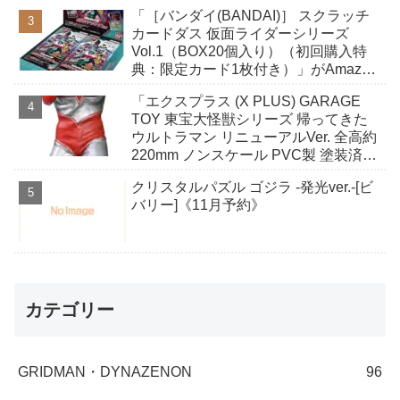
「［バンダイ(BANDAI)］ スクラッチ
カードダス 仮面ライダーシリーズ
Vol.1（BOX20個入り）（初回購入特
典：限定カード1枚付き）」がAmazon
で予約開始
「エクスプラス (X PLUS) GARAGE
TOY 東宝大怪獣シリーズ 帰ってきた
ウルトラマン リニューアルVer. 全高約
220mm ノンスケール PVC製 塗装済み
完成品 フィギュア」がAmazonで予約
クリスタルパズル ゴジラ -発光ver.-[ビ
開始
バリー]《11月予約》
カテゴリー
GRIDMAN・DYNAZENON
96