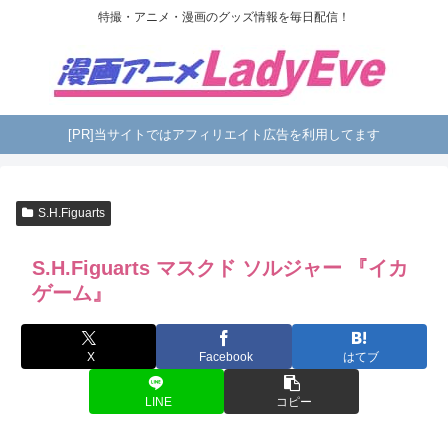
特撮・アニメ・漫画のグッズ情報を毎日配信！
[PR]当サイトではアフィリエイト広告を利用してます
S.H.Figuarts
S.H.Figuarts マスクド ソルジャー 『イカ
ゲーム』
X
Facebook
はてブ
LINE
コピー