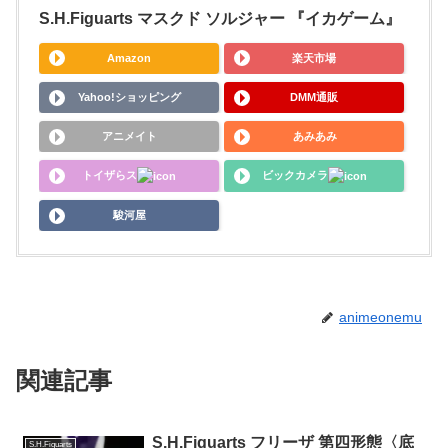
S.H.Figuarts マスクド ソルジャー 『イカゲーム』
Amazon
楽天市場
Yahoo!ショッピング
DMM通販
アニメイト
あみあみ
トイザらス
ビックカメラ
駿河屋
animeonemu
関連記事
S.H.Figuarts フリーザ 第四形態〈底
S.H.Figuarts