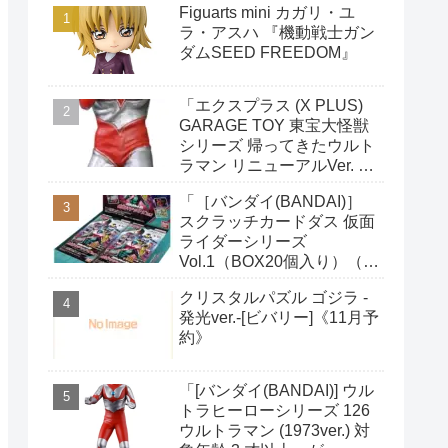
Figuarts mini カガリ・ユ
ラ・アスハ 『機動戦士ガン
ダムSEED FREEDOM』
「エクスプラス (X PLUS)
GARAGE TOY 東宝大怪獣
シリーズ 帰ってきたウルト
ラマン リニューアルVer. 全
高約220mm ノンスケール
「［バンダイ(BANDAI)］
PVC製 塗装済み 完成品 フ
スクラッチカードダス 仮面
ィギュア」がAmazonで予
ライダーシリーズ
約開始
Vol.1（BOX20個入り）（初
回購入特典：限定カード1
クリスタルパズル ゴジラ -
枚付き）」がAmazonで予
発光ver.-[ビバリー]《11月予
約開始
約》
「[バンダイ(BANDAI)] ウル
トラヒーローシリーズ 126
ウルトラマン (1973ver.) 対