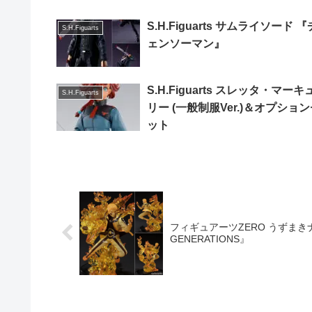
S.H.Figuarts サムライソード 『
S.H.Figuarts
ェンソーマン』
S.H.Figuarts スレッタ・マーキ
S.H.Figuarts
リー (一般制服Ver.)＆オプショ
ット
フィギュアーツZERO うずまきナルト 
GENERATIONS』