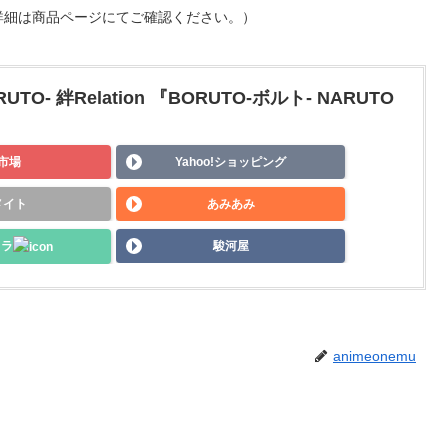
詳細は商品ページにてご確認ください。）
- 絆Relation 『BORUTO-ボルト- NARUTO
市場
Yahoo!ショッピング
メイト
あみあみ
メラ
駿河屋
animeonemu