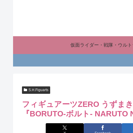
仮面ライダー・戦隊・ウルト
S.H.Figuarts
フィギュアーツZERO うずまきボルト
『BORUTO-ボルト- NARUTO N