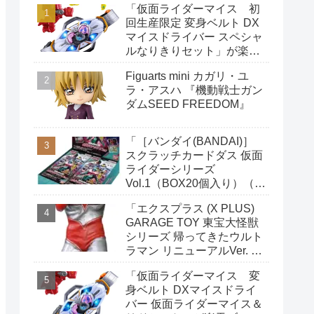
「仮面ライダーマイス 初
回生産限定 変身ベルト DX
マイスドライバー スペシャ
ルなりきりセット」が楽天
ブックスで予約開始
Figuarts mini カガリ・ユ
ラ・アスハ 『機動戦士ガン
ダムSEED FREEDOM』
「［バンダイ(BANDAI)］
スクラッチカードダス 仮面
ライダーシリーズ
Vol.1（BOX20個入り）（初
回購入特典：限定カード1
「エクスプラス (X PLUS)
枚付き）」がAmazonで予
GARAGE TOY 東宝大怪獣
約開始
シリーズ 帰ってきたウルト
ラマン リニューアルVer. 全
高約220mm ノンスケール
「仮面ライダーマイス 変
PVC製 塗装済み 完成品 フ
身ベルト DXマイスドライ
ィギュア」がAmazonで予
バー 仮面ライダーマイス＆
約開始