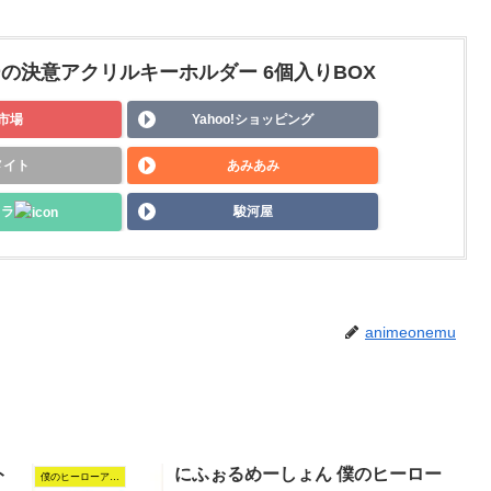
の決意アクリルキーホルダー 6個入りBOX
市場
Yahoo!ショッピング
メイト
あみあみ
メラ
駿河屋
animeonemu
ト
にふぉるめーしょん 僕のヒーロー
僕のヒーローアカデミア