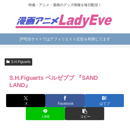
特撮・アニメ・漫画のグッズ情報を毎日配信！
[PR]当サイトではアフィリエイト広告を利用してます
S.H.Figuarts
S.H.Figuarts ベルゼブブ 『SAND
LAND』
X
Facebook
はてブ
LINE
コピー