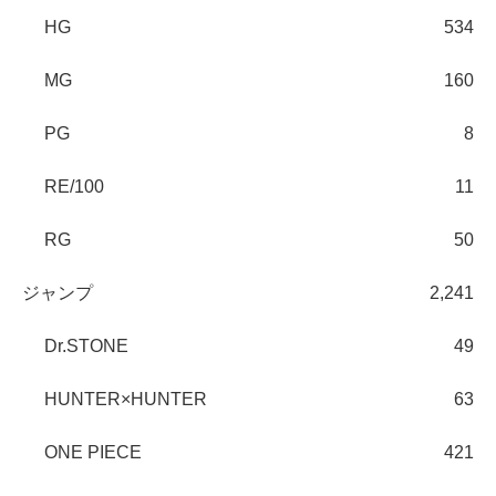
HG
534
MG
160
PG
8
RE/100
11
RG
50
ジャンプ
2,241
Dr.STONE
49
HUNTER×HUNTER
63
ONE PIECE
421