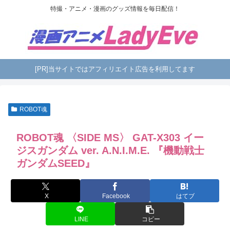
特撮・アニメ・漫画のグッズ情報を毎日配信！
[PR]当サイトではアフィリエイト広告を利用してます
ROBOT魂
ROBOT魂 〈SIDE MS〉 GAT-X303 イー
ジスガンダム ver. A.N.I.M.E. 『機動戦士
ガンダムSEED』
X
Facebook
はてブ
LINE
コピー