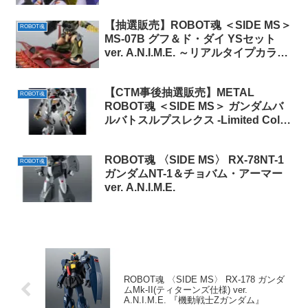
【抽選販売】ROBOT魂 ＜SIDE MS＞
ROBOT魂
MS-07B グフ＆ド・ダイ YSセット
ver. A.N.I.M.E. ～リアルタイプカラー
～（事後販売）
【CTM事後抽選販売】METAL
ROBOT魂
ROBOT魂 ＜SIDE MS＞ ガンダムバ
ルバトスルプスレクス -Limited Color
Edition- (配送)
ROBOT魂 〈SIDE MS〉 RX-78NT-1
ROBOT魂
ガンダムNT-1＆チョバム・アーマー
ver. A.N.I.M.E.
ROBOT魂 〈SIDE MS〉 RX-178 ガンダ
ムMk-II(ティターンズ仕様) ver.
A.N.I.M.E. 『機動戦士Ζガンダム』