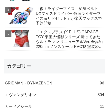
「仮面ライダーマイス 変身ベルト
DXマイスドライバー 仮面ライダーマ
イス＆リドセット」が楽天ブックスで
予約開始
「エクスプラス (X PLUS) GARAGE
TOY 東宝大怪獣シリーズ 帰ってきた
ウルトラマン リニューアルVer. 全高約
220mm ノンスケール PVC製 塗装済み
完成品 フィギュア」がAmazonで予約
開始
カテゴリー
GRIDMAN・DYNAZENON
96
エヴァンゲリオン
304
カード／シール
11