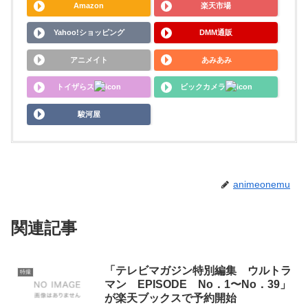
Amazon
楽天市場
Yahoo!ショッピング
DMM通販
アニメイト
あみあみ
トイザらス
ビックカメラ
駿河屋
animeonemu
関連記事
「テレビマガジン特別編集 ウルトラ
特撮
マン EPISODE No．1〜No．39」
が楽天ブックスで予約開始