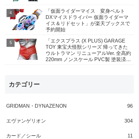
「仮面ライダーマイス 変身ベルト
DXマイスドライバー 仮面ライダーマ
イス＆リドセット」が楽天ブックスで
予約開始
「エクスプラス (X PLUS) GARAGE
TOY 東宝大怪獣シリーズ 帰ってきた
ウルトラマン リニューアルVer. 全高約
220mm ノンスケール PVC製 塗装済み
完成品 フィギュア」がAmazonで予約
開始
カテゴリー
GRIDMAN・DYNAZENON
96
エヴァンゲリオン
304
カード／シール
11