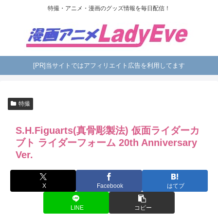
特撮・アニメ・漫画のグッズ情報を毎日配信！
[PR]当サイトではアフィリエイト広告を利用してます
特撮
S.H.Figuarts(真骨彫製法) 仮面ライダーカ
ブト ライダーフォーム 20th Anniversary
Ver.
X
Facebook
はてブ
LINE
コピー