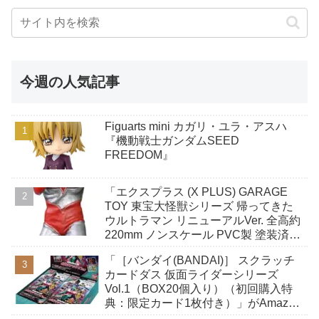
今週の人気記事
Figuarts mini カガリ・ユラ・アスハ
『機動戦士ガンダムSEED
FREEDOM』
「エクスプラス (X PLUS) GARAGE
TOY 東宝大怪獣シリーズ 帰ってきた
ウルトラマン リニューアルVer. 全高約
220mm ノンスケール PVC製 塗装済み
完成品 フィギュア」がAmazonで予約
「［バンダイ(BANDAI)］ スクラッチ
開始
カードダス 仮面ライダーシリーズ
Vol.1（BOX20個入り）（初回購入特
典：限定カード1枚付き）」がAmazon
で予約開始