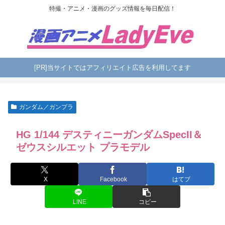
特撮・アニメ・漫画のグッズ情報を毎日配信！
[PR]当サイトではアフィリエイト広告を利用してます
ガンダム／ガンプラ
HG 1/144 デスティニーガンダムSpecII＆
ゼウスシルエット プラモデル
X
Facebook
はてブ
LINE
コピー