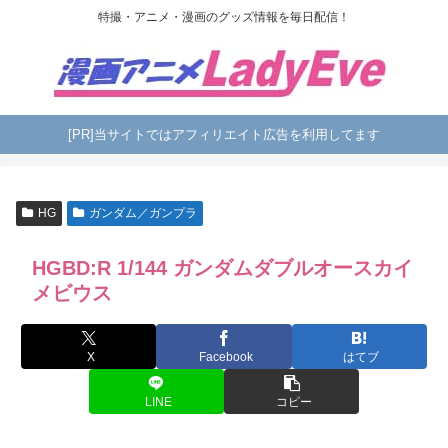
特撮・アニメ・漫画のグッズ情報を毎日配信！
[PR]当サイトではアフィリエイト広告を利用してます
HG
ガンダム／ガンプラ
HGBD:R 1/144 ガンダムダブルオースカイ
メビウス
X
Facebook
はてブ
LINE
コピー