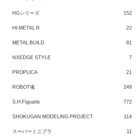
HGシリーズ
152
HI-METAL R
22
METAL BUILD
81
NXEDGE STYLE
7
PROPLICA
21
ROBOT魂
249
S.H.Figuarts
772
SHOKUGAN MODELING PROJECT
114
スーパーミニプラ
11