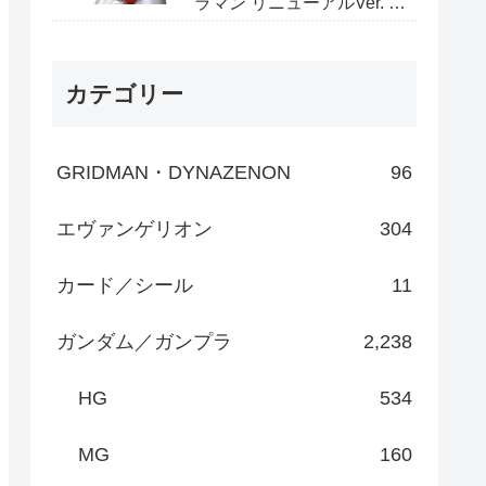
ラマン リニューアルVer. 全
高約220mm ノンスケール
PVC製 塗装済み 完成品 フ
ィギュア」がAmazonで予
約開始
カテゴリー
GRIDMAN・DYNAZENON
96
エヴァンゲリオン
304
カード／シール
11
ガンダム／ガンプラ
2,238
HG
534
MG
160