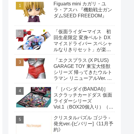
Figuarts mini カガリ・ユ
ラ・アスハ 『機動戦士ガン
ダムSEED FREEDOM』
「仮面ライダーマイス 初
回生産限定 変身ベルト DX
マイスドライバー スペシャ
ルなりきりセット」が楽天
ブックスで予約開始
「エクスプラス (X PLUS)
GARAGE TOY 東宝大怪獣
シリーズ 帰ってきたウルト
ラマン リニューアルVer. 全
高約220mm ノンスケール
「［バンダイ(BANDAI)］
PVC製 塗装済み 完成品 フ
スクラッチカードダス 仮面
ィギュア」がAmazonで予
ライダーシリーズ
約開始
Vol.1（BOX20個入り）（初
回購入特典：限定カード1
クリスタルパズル ゴジラ -
枚付き）」がAmazonで予
発光ver.-[ビバリー]《11月予
約開始
約》