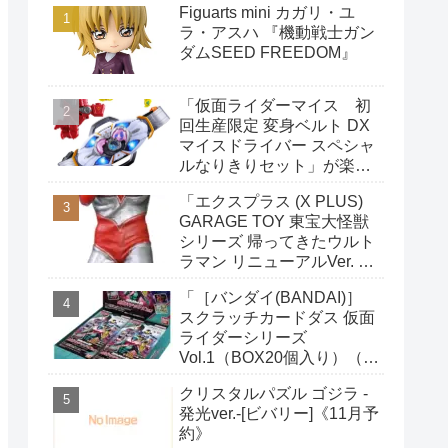
Figuarts mini カガリ・ユ
ラ・アスハ 『機動戦士ガン
ダムSEED FREEDOM』
「仮面ライダーマイス 初
回生産限定 変身ベルト DX
マイスドライバー スペシャ
ルなりきりセット」が楽天
ブックスで予約開始
「エクスプラス (X PLUS)
GARAGE TOY 東宝大怪獣
シリーズ 帰ってきたウルト
ラマン リニューアルVer. 全
高約220mm ノンスケール
「［バンダイ(BANDAI)］
PVC製 塗装済み 完成品 フ
スクラッチカードダス 仮面
ィギュア」がAmazonで予
ライダーシリーズ
約開始
Vol.1（BOX20個入り）（初
回購入特典：限定カード1
クリスタルパズル ゴジラ -
枚付き）」がAmazonで予
発光ver.-[ビバリー]《11月予
約開始
約》