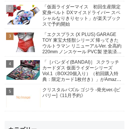
「仮面ライダーマイス 初回生産限定
変身ベルト DXマイスドライバー スペ
シャルなりきりセット」が楽天ブック
スで予約開始
「エクスプラス (X PLUS) GARAGE
TOY 東宝大怪獣シリーズ 帰ってきた
ウルトラマン リニューアルVer. 全高約
220mm ノンスケール PVC製 塗装済み
完成品 フィギュア」がAmazonで予約
「［バンダイ(BANDAI)］ スクラッチ
開始
カードダス 仮面ライダーシリーズ
Vol.1（BOX20個入り）（初回購入特
典：限定カード1枚付き）」がAmazon
で予約開始
クリスタルパズル ゴジラ -発光ver.-[ビ
バリー]《11月予約》