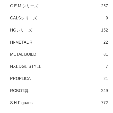
G.E.M.シリーズ
257
GALSシリーズ
9
HGシリーズ
152
HI-METAL R
22
METAL BUILD
81
NXEDGE STYLE
7
PROPLICA
21
ROBOT魂
249
S.H.Figuarts
772