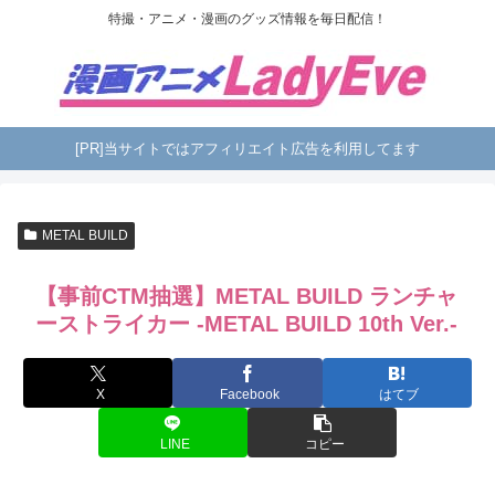
特撮・アニメ・漫画のグッズ情報を毎日配信！
[PR]当サイトではアフィリエイト広告を利用してます
METAL BUILD
【事前CTM抽選】METAL BUILD ランチャ
ーストライカー -METAL BUILD 10th Ver.-
X
Facebook
はてブ
LINE
コピー