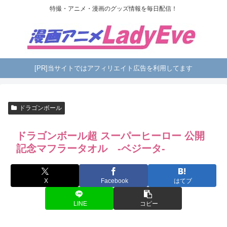
特撮・アニメ・漫画のグッズ情報を毎日配信！
[PR]当サイトではアフィリエイト広告を利用してます
ドラゴンボール
ドラゴンボール超 スーパーヒーロー 公開
記念マフラータオル -ベジータ-
X
Facebook
はてブ
LINE
コピー