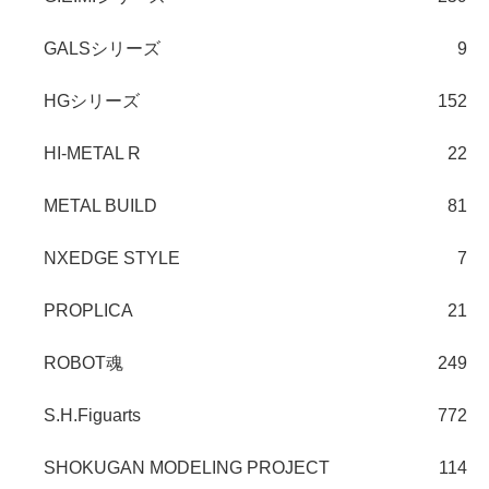
GALSシリーズ
9
HGシリーズ
152
HI-METAL R
22
METAL BUILD
81
NXEDGE STYLE
7
PROPLICA
21
ROBOT魂
249
S.H.Figuarts
772
SHOKUGAN MODELING PROJECT
114