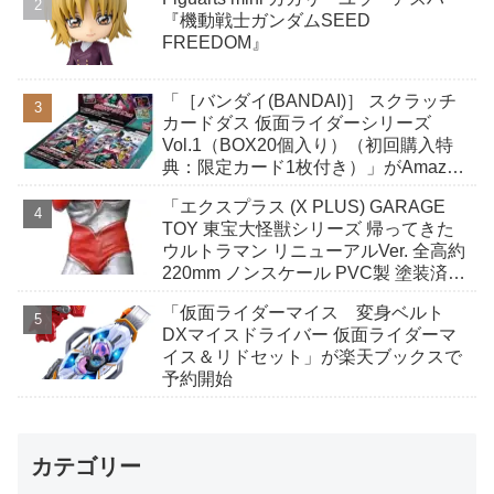
『機動戦士ガンダムSEED
FREEDOM』
「［バンダイ(BANDAI)］ スクラッチ
カードダス 仮面ライダーシリーズ
Vol.1（BOX20個入り）（初回購入特
典：限定カード1枚付き）」がAmazon
で予約開始
「エクスプラス (X PLUS) GARAGE
TOY 東宝大怪獣シリーズ 帰ってきた
ウルトラマン リニューアルVer. 全高約
220mm ノンスケール PVC製 塗装済み
完成品 フィギュア」がAmazonで予約
「仮面ライダーマイス 変身ベルト
開始
DXマイスドライバー 仮面ライダーマ
イス＆リドセット」が楽天ブックスで
予約開始
カテゴリー