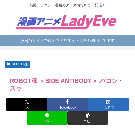
特撮・アニメ・漫画のグッズ情報を毎日配信！
[PR]当サイトではアフィリエイト広告を利用してます
ROBOT魂
ROBOT魂 ＜SIDE ANTIBODY＞ バロン・
ズゥ
X
Facebook
はてブ
LINE
コピー