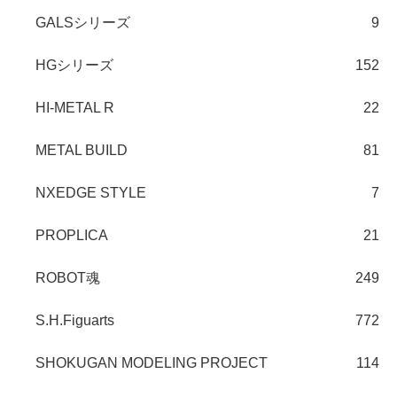
GALSシリーズ
9
HGシリーズ
152
HI-METAL R
22
METAL BUILD
81
NXEDGE STYLE
7
PROPLICA
21
ROBOT魂
249
S.H.Figuarts
772
SHOKUGAN MODELING PROJECT
114