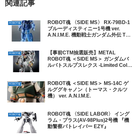
関連記事
ROBOT魂 〈SIDE MS〉 RX-79BD-1
ROBOT魂
ブルーディスティニー1号機 ver.
A.N.I.M.E. 機動戦士ガンダム外伝 THE
BLUE DESTINY
【事前CTM抽選販売】METAL
ROBOT魂
ROBOT魂 ＜SIDE MS＞ ガンダムバ
ルバトスルプスレクス -Limited Color
Edition-（会場受け取り）
ROBOT魂 ＜SIDE MS＞ MS-14C ゲ
ROBOT魂
ルググキャノン（トーマス・クルツ
機） ver. A.N.I.M.E.
ROBOT魂 〈SIDE LABOR〉 イング
ROBOT魂
ラム・プラス(AV-98Plus)2号機 『機
動警察パトレイバー EZY』