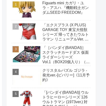
Figuarts mini カガリ・ユ
ラ・アスハ 『機動戦士ガン
ダムSEED FREEDOM』
「エクスプラス (X PLUS)
GARAGE TOY 東宝大怪獣
シリーズ 帰ってきたウルト
ラマン リニューアルVer. 全
高約220mm ノンスケール
「［バンダイ(BANDAI)］
PVC製 塗装済み 完成品 フ
スクラッチカードダス 仮面
ィギュア」がAmazonで予
ライダーシリーズ
約開始
Vol.1（BOX20個入り）（初
回購入特典：限定カード1
クリスタルパズル ゴジラ -
枚付き）」がAmazonで予
発光ver.-[ビバリー]《11月予
約開始
約》
「[バンダイ(BANDAI)] ウル
トラヒーローシリーズ 126
ウルトラマン (1973ver.) 対