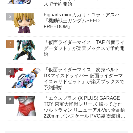
スで予約開始
Figuarts mini カガリ・ユラ・アスハ
『機動戦士ガンダムSEED
FREEDOM』
「仮面ライダーマイス TAF 仮面ライ
ダーダット」が楽天ブックスで予約開
始
「仮面ライダーマイス 変身ベルト
DXマイスドライバー 仮面ライダーマ
イス＆リドセット」が楽天ブックスで
予約開始
「エクスプラス (X PLUS) GARAGE
TOY 東宝大怪獣シリーズ 帰ってきた
ウルトラマン リニューアルVer. 全高約
220mm ノンスケール PVC製 塗装済み
完成品 フィギュア」がAmazonで予約
開始