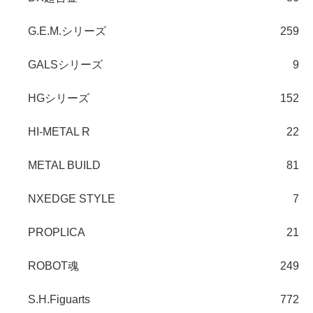
G.E.M.シリーズ
259
GALSシリーズ
9
HGシリーズ
152
HI-METAL R
22
METAL BUILD
81
NXEDGE STYLE
7
PROPLICA
21
ROBOT魂
249
S.H.Figuarts
772