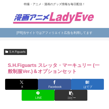
特撮・アニメ・漫画のグッズ情報を毎日配信！
[PR]当サイトではアフィリエイト広告を利用してます
S.H.Figuarts
S.H.Figuarts スレッタ・マーキュリー (一
般制服Ver.)＆オプションセット
X
Facebook
はてブ
LINE
コピー