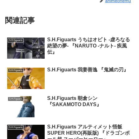
animeonemu
関連記事
S.H.Figuarts うちはオビト -虚ろなる
S.H.Figuarts
絶望の夢- 『NARUTO -ナルト- 疾風
伝』
S.H.Figuarts 我妻善逸 『鬼滅の刃』
S.H.Figuarts
S.H.Figuarts 朝倉シン
S.H.Figuarts
『SAKAMOTO DAYS』
S.H.Figuarts アルティメット悟飯
S.H.Figuarts
SUPER HERO(再販版) 『ドラゴンボ