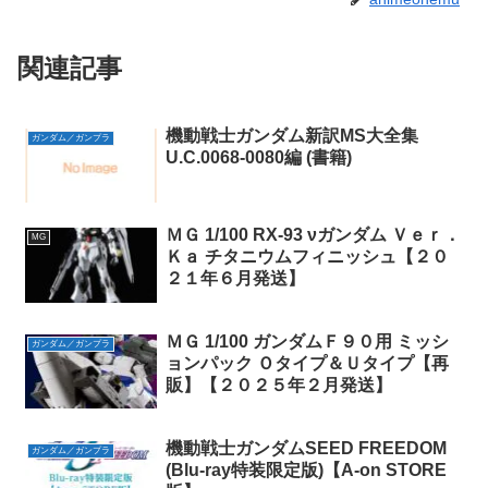
関連記事
機動戦士ガンダム新訳MS大全集
ガンダム／ガンプラ
U.C.0068-0080編 (書籍)
ＭＧ 1/100 RX-93 νガンダム Ｖｅｒ．
MG
Ｋａ チタニウムフィニッシュ【２０
２１年６月発送】
ＭＧ 1/100 ガンダムＦ９０用 ミッシ
ガンダム／ガンプラ
ョンパック Ｏタイプ＆Ｕタイプ【再
販】【２０２５年２月発送】
機動戦士ガンダムSEED FREEDOM
ガンダム／ガンプラ
(Blu-ray特装限定版)【A-on STORE