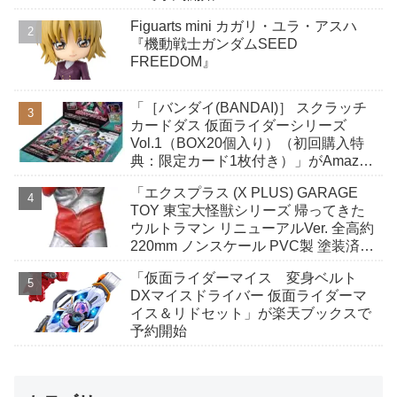
Figuarts mini カガリ・ユラ・アスハ
『機動戦士ガンダムSEED
FREEDOM』
「［バンダイ(BANDAI)］ スクラッチ
カードダス 仮面ライダーシリーズ
Vol.1（BOX20個入り）（初回購入特
典：限定カード1枚付き）」がAmazon
で予約開始
「エクスプラス (X PLUS) GARAGE
TOY 東宝大怪獣シリーズ 帰ってきた
ウルトラマン リニューアルVer. 全高約
220mm ノンスケール PVC製 塗装済み
完成品 フィギュア」がAmazonで予約
「仮面ライダーマイス 変身ベルト
開始
DXマイスドライバー 仮面ライダーマ
イス＆リドセット」が楽天ブックスで
予約開始