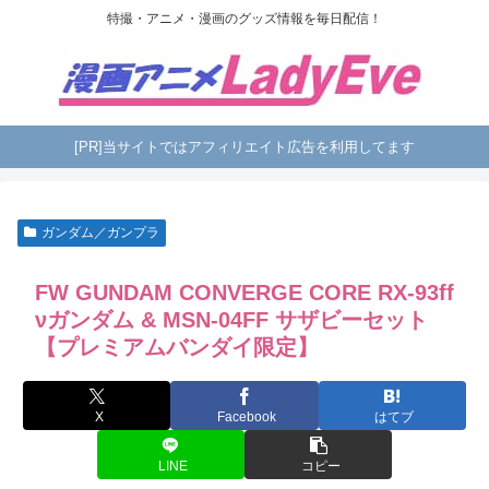
特撮・アニメ・漫画のグッズ情報を毎日配信！
[PR]当サイトではアフィリエイト広告を利用してます
ガンダム／ガンプラ
FW GUNDAM CONVERGE CORE RX-93ff
νガンダム & MSN-04FF サザビーセット
【プレミアムバンダイ限定】
X
Facebook
はてブ
LINE
コピー