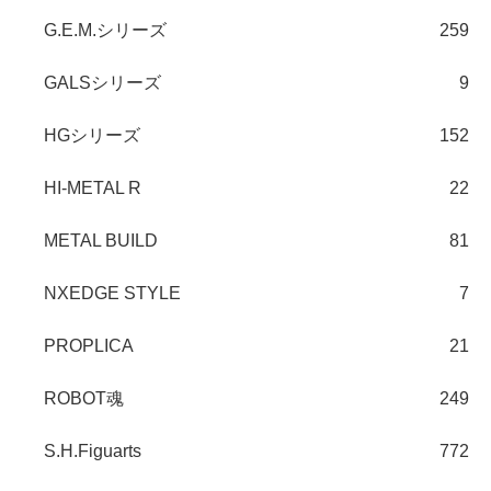
G.E.M.シリーズ
259
GALSシリーズ
9
HGシリーズ
152
HI-METAL R
22
METAL BUILD
81
NXEDGE STYLE
7
PROPLICA
21
ROBOT魂
249
S.H.Figuarts
772