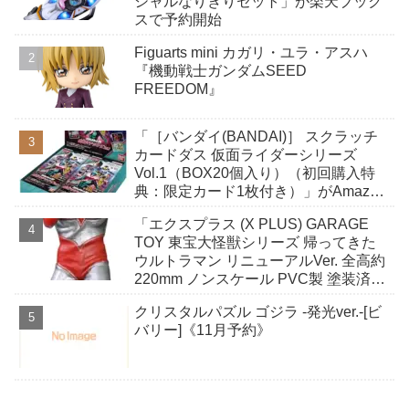
シャルなりきりセット」が楽天ブック
スで予約開始
Figuarts mini カガリ・ユラ・アスハ
『機動戦士ガンダムSEED
FREEDOM』
「［バンダイ(BANDAI)］ スクラッチ
カードダス 仮面ライダーシリーズ
Vol.1（BOX20個入り）（初回購入特
典：限定カード1枚付き）」がAmazon
で予約開始
「エクスプラス (X PLUS) GARAGE
TOY 東宝大怪獣シリーズ 帰ってきた
ウルトラマン リニューアルVer. 全高約
220mm ノンスケール PVC製 塗装済み
完成品 フィギュア」がAmazonで予約
クリスタルパズル ゴジラ -発光ver.-[ビ
開始
バリー]《11月予約》