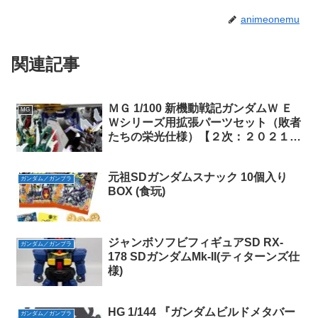
animeonemu
関連記事
ＭＧ 1/100 新機動戦記ガンダムＷ Ｅ
MG
Ｗシリーズ用拡張パーツセット（敗者
たちの栄光仕様）【２次：２０２１年
７月発送】
元祖SDガンダムスナック 10個入り
ガンダム／ガンプラ
BOX (食玩)
ジャンボソフビフィギュアSD RX-
ガンダム／ガンプラ
178 SDガンダムMk-II(ティターンズ仕
様)
HG 1/144 『ガンダムビルドメタバー
ガンダム／ガンプラ