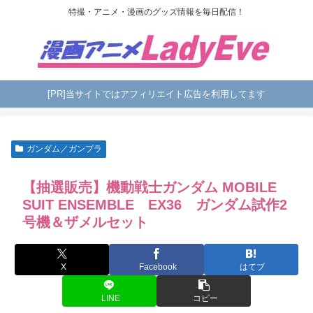
特撮・アニメ・漫画のグッズ情報を毎日配信！
[PR]当サイトではアフィリエイト広告を利用してます
ガンダム／ガンプラ
【抽選販売】機動戦士ガンダム MOBILE
SUIT ENSEMBLE EX36 ガンダム試作2
号機＆ザメルセット
X
Facebook
はてブ
LINE
コピー