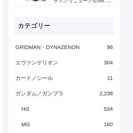
ラマン リニューアルVer. 全
高約220mm ノンスケール
PVC製 塗装済み 完成品 フ
ィギュア」がAmazonで予
約開始
カテゴリー
GRIDMAN・DYNAZENON
96
エヴァンゲリオン
304
カード／シール
11
ガンダム／ガンプラ
2,238
HG
534
MG
160