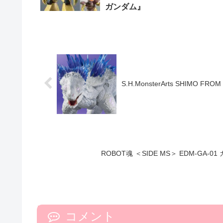
ガンダム』
S.H.MonsterArts SHIMO FRO
ROBOT魂 ＜SIDE MS＞ EDM-GA-01
コメント