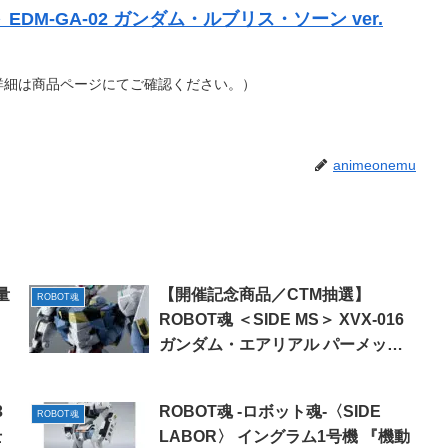
＞ EDM-GA-02 ガンダム・ルブリス・ソーン ver.
詳細は商品ページにてご確認ください。）
animeonemu
量
【開催記念商品／CTM抽選】
ROBOT魂
ROBOT魂 ＜SIDE MS＞ XVX-016
ガンダム・エアリアル パーメット
スコア・シックス ver. A.N.I.M.E.
3
ROBOT魂 -ロボット魂-〈SIDE
ROBOT魂
士
LABOR〉 イングラム1号機 『機動