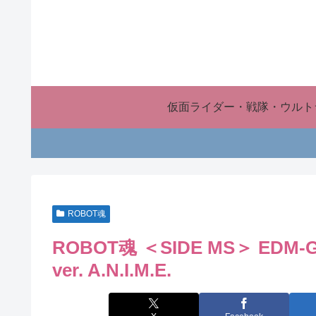
仮面ライダー・戦隊・ウルト
ROBOT魂
ROBOT魂 ＜SIDE MS＞ E
ver. A.N.I.M.E.