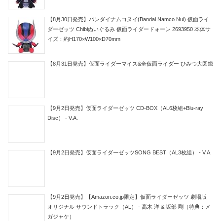
【8月30日発売】バンダイナムコヌイ(Bandai Namco Nui) 仮面ライ
ダーゼッツ Chibiぬいぐるみ 仮面ライダードォーン 2693950 本体サ
イズ：約H170×W100×D70mm
【8月31日発売】仮面ライダーマイス&全仮面ライダー ひみつ大図鑑
【9月2日発売】仮面ライダーゼッツ CD-BOX（AL6枚組+Blu-ray
Disc） - V.A.
【9月2日発売】仮面ライダーゼッツSONG BEST（AL3枚組） - V.A.
【9月2日発売】【Amazon.co.jp限定】仮面ライダーゼッツ 劇場版
オリジナル サウンドトラック（AL） - 高木 洋 & 坂部 剛（特典：メ
ガジャケ）