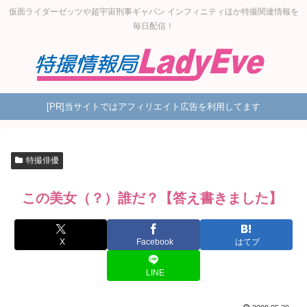
仮面ライダーゼッツや超宇宙刑事ギャバン インフィニティほか特撮関連情報を
毎日配信！
[PR]当サイトではアフィリエイト広告を利用してます
特撮俳優
この美女（？）誰だ？【答え書きました】
X
Facebook
はてブ
LINE