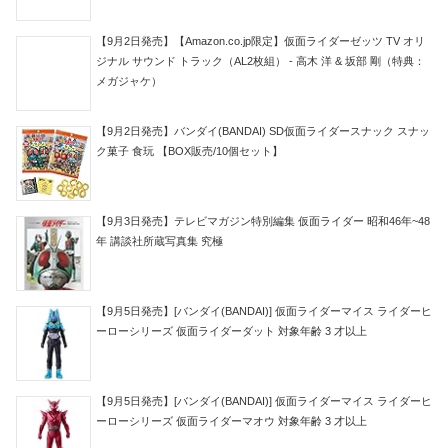
【9月2日発売】【Amazon.co.jp限定】仮面ライダーゼッツ TV オリ
ジナル サウンド トラック（AL2枚組） - 高木 洋 & 坂部 剛（特典：
メガジャケ）
【9月2日発売】バンダイ(BANDAI) SD仮面ライダースナック スナッ
ク菓子 食玩 【BOX販売/10個セット】
【9月3日発売】テレビマガジン特別編集 仮面ライダー 昭和46年~48
年 講談社所蔵写真集 究極
【9月5日発売】[バンダイ(BANDAI)] 仮面ライダーマイス ライダーヒ
ーローシリーズ 仮面ライダーダット 対象年齢 3 才以上
【9月5日発売】[バンダイ(BANDAI)] 仮面ライダーマイス ライダーヒ
ーローシリーズ 仮面ライダーマオウ 対象年齢 3 才以上