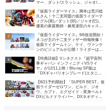
マー、ダット/スラッシュ、ジャオ/バ
イト、ケイ/ショットボーンバックル
『仮面ライダーマイス』脚本は荒川稔
も！
久さん！十二支同盟の仮面ライダーテ
ィグル(寅)／ダット(卯)／ジャオ(巳)、
優菜の家庭教師・麻尾達臣のキャスト
が発表！トリガーのアキト金子隼也さ
『仮面ライダーマイス』9/6放送開始！
んも変身！
ネコが王の十二支ティザー特報映像！
仮面ライダームトン、ケイ、ヴァンケ
ンのビジュアルが公開！ライダーは子
丑寅卯辰巳午未申酉戌亥猫猫の14人⁉
【特典詳細】Vシネクスト『超宇宙刑
事ギャバン インフィニティVSライ
ヤ』が12/11上映！Blu-ray SP版は
「DXギャバリオンブレード(エタニテ
ィver.)」「ユカイダーエモルギー」ほ
【8/21予約開始】「SUPER BEST」仮
か豪華特典付き！
面ライダーゼロワン、ビルド、ジオ
ウ、カブト、エグゼイド：変身ベルト
DXビルドドライバー、DXネオディケ
イドライバー、DXホッパーゼクターほ
か12点！