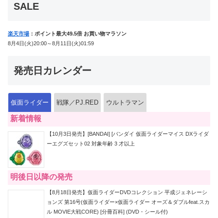
SALE
楽天市場
：ポイント最大49.5倍 お買い物マラソン
8月4日(火)20:00～8月11日(火)01:59
発売日カレンダー
仮面ライダー
戦隊／PJ.RED
ウルトラマン
新着情報
【10月3日発売】[BANDAI] [バンダイ 仮面ライダーマイス DXライダ
ーエグズセット02 対象年齢 3 才以上
明後日以降の発売
【8月18日発売】仮面ライダーDVDコレクション 平成ジェネレーシ
ョンズ 第16号(仮面ライダー×仮面ライダー オーズ＆ダブルfeat.スカ
ル MOVIE大戦CORE) [分冊百科] (DVD・シール付)