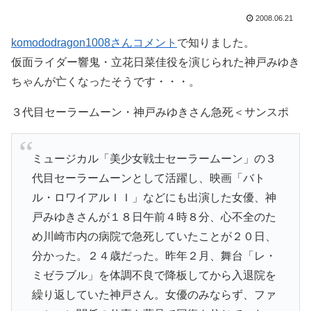
2008.06.21
komododragon1008さんコメント
で知りました。
仮面ライダー響鬼・立花日菜佳役を演じられた神戸みゆき
ちゃんが亡くなったそうです・・・。
３代目セーラームーン・神戸みゆきさん急死＜サンスポ
ミュージカル「美少女戦士セーラームーン」の３
代目セーラームーンとして活躍し、映画「バト
ル・ロワイアルＩＩ」などにも出演した女優、神
戸みゆきさんが１８日午前４時８分、心不全のた
め川崎市内の病院で急死していたことが２０日、
分かった。２４歳だった。昨年２月、舞台「レ・
ミゼラブル」を体調不良で降板してから入退院を
繰り返していた神戸さん。女優のみならず、ファ