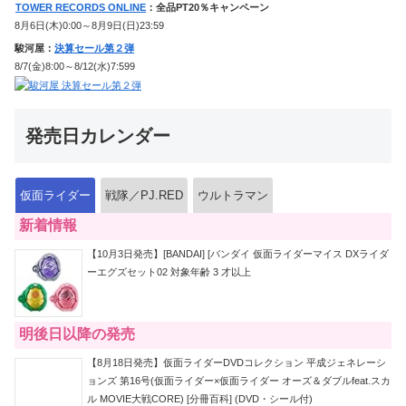
TOWER RECORDS ONLINE
：全品PT20％キャンペーン
8月6日(木)0:00～8月9日(日)23:59
駿河屋：
決算セール第２弾
8/7(金)8:00～8/12(水)7:599
発売日カレンダー
仮面ライダー
戦隊／PJ.RED
ウルトラマン
新着情報
【10月3日発売】[BANDAI] [バンダイ 仮面ライダーマイス DXライダ
ーエグズセット02 対象年齢 3 才以上
明後日以降の発売
【8月18日発売】仮面ライダーDVDコレクション 平成ジェネレーシ
ョンズ 第16号(仮面ライダー×仮面ライダー オーズ＆ダブルfeat.スカ
ル MOVIE大戦CORE) [分冊百科] (DVD・シール付)