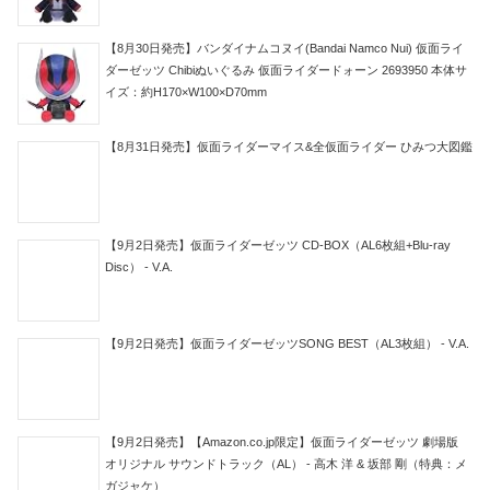
【8月30日発売】バンダイナムコヌイ(Bandai Namco Nui) 仮面ライ
ダーゼッツ Chibiぬいぐるみ 仮面ライダードォーン 2693950 本体サ
イズ：約H170×W100×D70mm
【8月31日発売】仮面ライダーマイス&全仮面ライダー ひみつ大図鑑
【9月2日発売】仮面ライダーゼッツ CD-BOX（AL6枚組+Blu-ray
Disc） - V.A.
【9月2日発売】仮面ライダーゼッツSONG BEST（AL3枚組） - V.A.
【9月2日発売】【Amazon.co.jp限定】仮面ライダーゼッツ 劇場版
オリジナル サウンドトラック（AL） - 高木 洋 & 坂部 剛（特典：メ
ガジャケ）