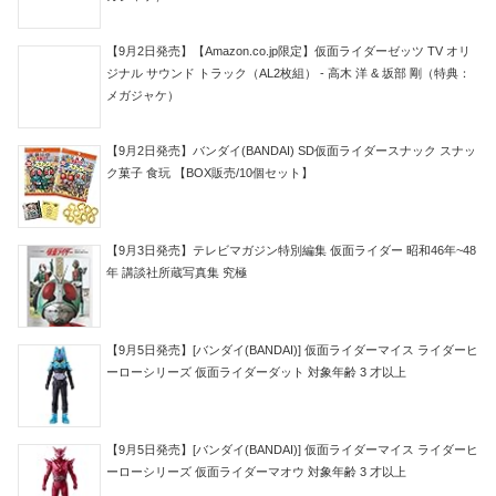
【9月2日発売】【Amazon.co.jp限定】仮面ライダーゼッツ TV オリ
ジナル サウンド トラック（AL2枚組） - 高木 洋 & 坂部 剛（特典：
メガジャケ）
【9月2日発売】バンダイ(BANDAI) SD仮面ライダースナック スナッ
ク菓子 食玩 【BOX販売/10個セット】
【9月3日発売】テレビマガジン特別編集 仮面ライダー 昭和46年~48
年 講談社所蔵写真集 究極
【9月5日発売】[バンダイ(BANDAI)] 仮面ライダーマイス ライダーヒ
ーローシリーズ 仮面ライダーダット 対象年齢 3 才以上
【9月5日発売】[バンダイ(BANDAI)] 仮面ライダーマイス ライダーヒ
ーローシリーズ 仮面ライダーマオウ 対象年齢 3 才以上