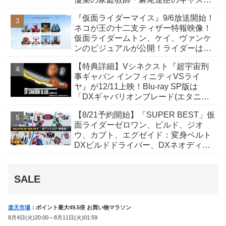
が発表！トリガーのアキト金子隼也さ
『仮面ライダーマイス』9/6放送開始！
んも変身！
ネコが王の十二支ティザー特報映像！
仮面ライダームトン、ケイ、ヴァンケ
ンのビジュアルが公開！ライダーは子
丑寅卯辰巳午未申酉戌亥猫猫の14人⁉
【特典詳細】Vシネクスト『超宇宙刑
事ギャバン インフィニティVSライ
ヤ』が12/11上映！Blu-ray SP版は
「DXギャバリオンブレード(エタニテ
ィver.)」「ユカイダーエモルギー」ほ
【8/21予約開始】「SUPER BEST」仮
か豪華特典付き！
面ライダーゼロワン、ビルド、ジオ
ウ、カブト、エグゼイド：変身ベルト
DXビルドドライバー、DXネオディケ
イドライバー、DXホッパーゼクターほ
か12点！
SALE
楽天市場
：ポイント最大49.5倍 お買い物マラソン
8月4日(火)20:00～8月11日(火)01:59