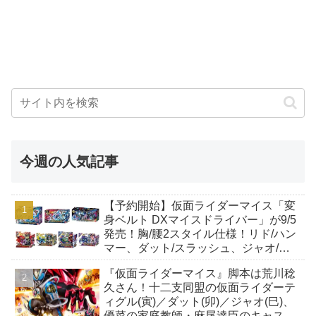
今週の人気記事
【予約開始】仮面ライダーマイス「変
身ベルト DXマイスドライバー」が9/5
発売！胸/腰2スタイル仕様！リド/ハン
マー、ダット/スラッシュ、ジャオ/バ
イト、ケイ/ショットボーンバックル
『仮面ライダーマイス』脚本は荒川稔
も！
久さん！十二支同盟の仮面ライダーテ
ィグル(寅)／ダット(卯)／ジャオ(巳)、
優菜の家庭教師・麻尾達臣のキャスト