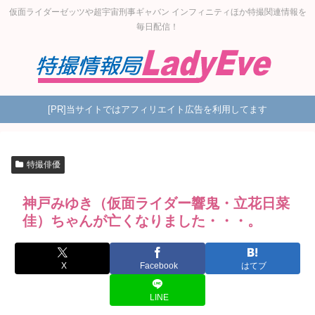
仮面ライダーゼッツや超宇宙刑事ギャバン インフィニティほか特撮関連情報を
毎日配信！
[PR]当サイトではアフィリエイト広告を利用してます
特撮俳優
神戸みゆき（仮面ライダー響鬼・立花日菜
佳）ちゃんが亡くなりました・・・。
X
Facebook
はてブ
LINE