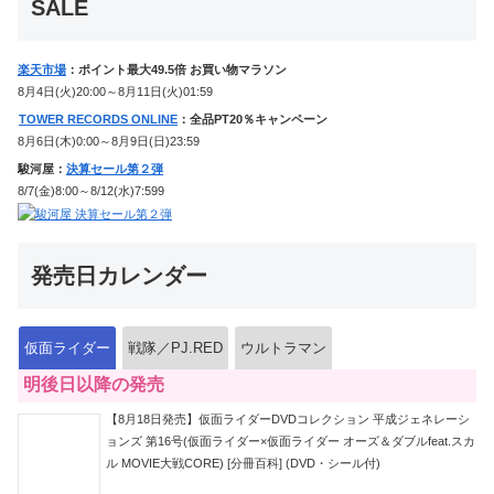
SALE
楽天市場
：ポイント最大49.5倍 お買い物マラソン
8月4日(火)20:00～8月11日(火)01:59
TOWER RECORDS ONLINE
：全品PT20％キャンペーン
8月6日(木)0:00～8月9日(日)23:59
駿河屋：
決算セール第２弾
8/7(金)8:00～8/12(水)7:599
発売日カレンダー
仮面ライダー
戦隊／PJ.RED
ウルトラマン
明後日以降の発売
【8月18日発売】仮面ライダーDVDコレクション 平成ジェネレーシ
ョンズ 第16号(仮面ライダー×仮面ライダー オーズ＆ダブルfeat.スカ
ル MOVIE大戦CORE) [分冊百科] (DVD・シール付)