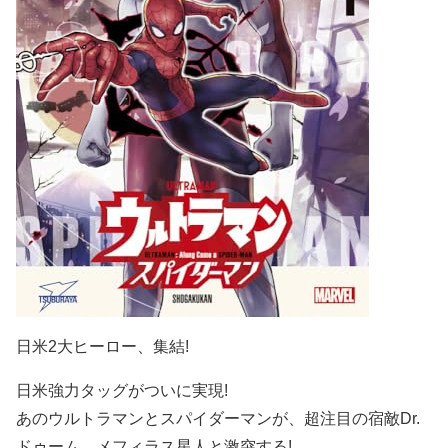
日米2大ヒーロー、集結!
日米強力タッグがついに実現!
あのウルトラマンとスパイダーマンが、超注目の宿敵Dr.
ドゥーム、メフィラス星人と激突する!