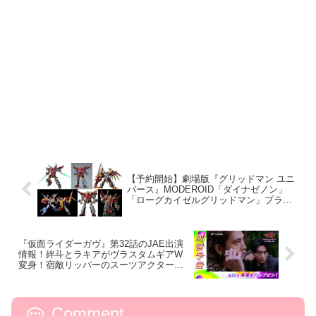
【予約開始】劇場版『グリッドマン ユニ
バース』MODEROID「ダイナゼノン」
「ローグカイゼルグリッドマン」プラモ
デル、THE合体「合体竜人 DXダイナゼ
ノン」が再販！
『仮面ライダーガヴ』第32話のJAE出演
情報！絆斗とラキアがヴラスタムギアW
変身！宿敵リッパーのスーツアクターは
米岡孝弘さん⁉
Comment