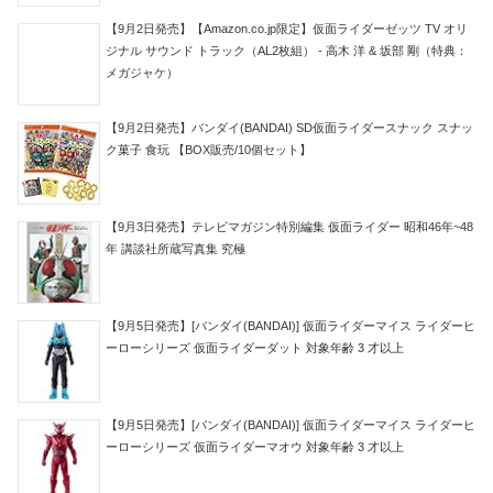
【9月2日発売】【Amazon.co.jp限定】仮面ライダーゼッツ TV オリ
ジナル サウンド トラック（AL2枚組） - 高木 洋 & 坂部 剛（特典：
メガジャケ）
【9月2日発売】バンダイ(BANDAI) SD仮面ライダースナック スナッ
ク菓子 食玩 【BOX販売/10個セット】
【9月3日発売】テレビマガジン特別編集 仮面ライダー 昭和46年~48
年 講談社所蔵写真集 究極
【9月5日発売】[バンダイ(BANDAI)] 仮面ライダーマイス ライダーヒ
ーローシリーズ 仮面ライダーダット 対象年齢 3 才以上
【9月5日発売】[バンダイ(BANDAI)] 仮面ライダーマイス ライダーヒ
ーローシリーズ 仮面ライダーマオウ 対象年齢 3 才以上