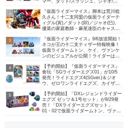
マー、ダット/スラッシュ、ジャオ/バ
イト、ケイ/ショットボーンバックル
『仮面ライダーマイス』脚本は荒川稔
も！
久さん！十二支同盟の仮面ライダーテ
ィグル(寅)／ダット(卯)／ジャオ(巳)、
優菜の家庭教師・麻尾達臣のキャスト
が発表！トリガーのアキト金子隼也さ
『仮面ライダーマイス』9/6放送開始！
んも変身！
ネコが王の十二支ティザー特報映像！
仮面ライダームトン、ケイ、ヴァンケ
ンのビジュアルが公開！ライダーは子
丑寅卯辰巳午未申酉戌亥猫猫の14人⁉
【予約開始】『仮面ライダーマイス』
食玩「SGライダーエグズ01」が10/5
発売！ライドエグズ4(SGver.)＆ジオ
ウ、ゼロワンライドエグズ、カイザ、
ギャレン、ディエンドシードエグズ！
【予約開始】「DXレジェンドライダー
エグズ ゼッツ＆1号セット」が8/29発
売！「DXライダーエグズセット」
01・02で仮面ライダームトン、ヴァン
ケンに変身！マイスもフォームチェン
ジ！