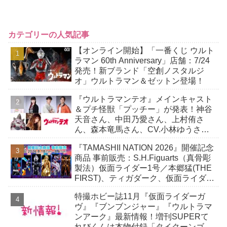
カテゴリーの人気記事
【オンライン開始】「一番くじ ウルト
ラマン 60th Anniversary」店舗：7/24
発売！新ブランド「空創ノスタルジ
オ」ウルトラマン＆ゼットン登場！
『ウルトラマンテオ』メインキャスト
＆プチ怪獣「プッチー」が発表！神谷
天音さん、中田乃愛さん、上村侑さ
ん、森本竜馬さん、CV.小林ゆうさ
ん！
『TAMASHII NATION 2026』開催記念
商品 事前販売：S.H.Figuarts（真骨彫
製法）仮面ライダー1号／本郷猛(THE
FIRST)、ティガダーク、仮面ライダー
ガヴおカシなセット
特撮ホビー誌11月『仮面ライダーガ
ヴ』『ブンブンジャー』『ウルトラマ
ンアーク』最新情報！増刊SUPERて
れびくんは本物付録「タイクーンゴチ