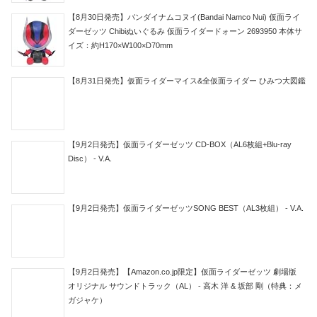
【8月30日発売】バンダイナムコヌイ(Bandai Namco Nui) 仮面ライ
ダーゼッツ Chibiぬいぐるみ 仮面ライダードォーン 2693950 本体サ
イズ：約H170×W100×D70mm
【8月31日発売】仮面ライダーマイス&全仮面ライダー ひみつ大図鑑
【9月2日発売】仮面ライダーゼッツ CD-BOX（AL6枚組+Blu-ray
Disc） - V.A.
【9月2日発売】仮面ライダーゼッツSONG BEST（AL3枚組） - V.A.
【9月2日発売】【Amazon.co.jp限定】仮面ライダーゼッツ 劇場版
オリジナル サウンドトラック（AL） - 高木 洋 & 坂部 剛（特典：メ
ガジャケ）