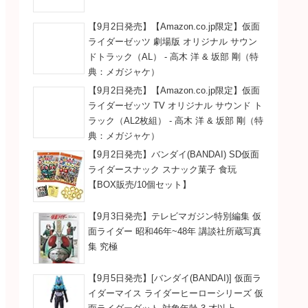
【9月2日発売】【Amazon.co.jp限定】仮面
ライダーゼッツ 劇場版 オリジナル サウン
ドトラック（AL） - 高木 洋 & 坂部 剛（特
典：メガジャケ）
【9月2日発売】【Amazon.co.jp限定】仮面
ライダーゼッツ TV オリジナル サウンド ト
ラック（AL2枚組） - 高木 洋 & 坂部 剛（特
典：メガジャケ）
【9月2日発売】バンダイ(BANDAI) SD仮面
ライダースナック スナック菓子 食玩
【BOX販売/10個セット】
【9月3日発売】テレビマガジン特別編集 仮
面ライダー 昭和46年~48年 講談社所蔵写真
集 究極
【9月5日発売】[バンダイ(BANDAI)] 仮面ラ
イダーマイス ライダーヒーローシリーズ 仮