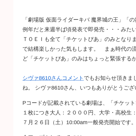
「劇場版 仮面ライダーキバ 魔界城の王」「
例年だと来週半ば頃発表で即発売・・・みた
ＴＯＥＩも全て「チケットぴあ」のみとなり
で結構楽しかった気もします。 まぁ時代の
ど「チケットぴあ」のみはちょっと緊張するかな
シヴァ8610さんコメント
でもお知らせ頂きま
ね。 シヴァ8610さん、いつもありがとうござ
Pコードが記載されている劇場は、「チケット
１枚につき大人：２０００円、大学・高校生
７月２６日（土）10:00am一般発売開始です