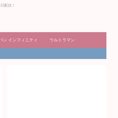
毎日配信！
バン インフィニティ
ウルトラマン