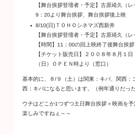
【舞台挨拶登壇者・予定】古原靖久（レ
9：20より舞台挨拶、舞台挨拶後上映
8/10(日)ＴＯＨＯシネマズ西新井
【舞台挨拶登壇者・予定】古原靖久（レ
【時間】11：00の回上映終了後舞台挨拶
【チケット販売日】２００８年８月１日（
（日）ＯＰＥＮ時より（窓口）
基本的に、８/９（土）は関東：キバ、関西：
西：キバになると思います。（例年通りだっ
ウチはどこか1つずつ土日舞台挨拶＋映画を
楽しみですねぇ～～