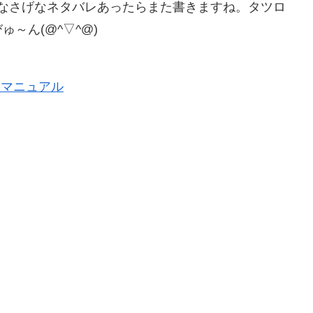
なさげなネタバレあったらまた書きますね。タツロ
～ん(@^▽^@)
略マニュアル