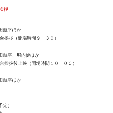
挨拶
田航平ほか
舞台挨拶（開場時間９：３０）
田航平、堀内健ほか
舞台挨拶後上映（開場時間１０：００）
田航平ほか
予定）