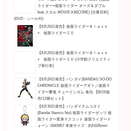
ライダー×仮面ライダー オーズ＆ダブル
feat.スカル MOVIE大戦CORE) [分冊百科]
(DVD・シール付)
【8月20日発売】仮面ライダーＢｌａｃｋ
× 仮面ライダーＺＯ
【8月20日発売】仮面ライダーＢｌａｃｋ
× 仮面ライダーＺＯ (小学館クリエイティ
ブ単行本)
【8月26日発売】バンダイ(BANDAI) SO-DO
CHRONICLE 仮面ライダーアギト／仮面ラ
イダー響鬼 チューインガム 食玩 【BOX販
売/12個セット】
【8月30日発売】バンダイナムコヌイ
(Bandai Namco Nui) 仮面ライダーゼッツ 仮
面ライダー変身マスコット 仮面ライダード
ォーン 2693957 本体サイズ：約H105mm