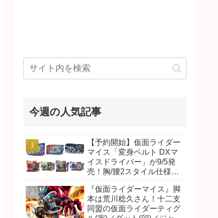
今週の人気記事
【予約開始】仮面ライダー
マイス「変身ベルト DXマ
イスドライバー」が9/5発
売！胸/腰2スタイル仕様！
リド/ハンマー、ダット/スラ
『仮面ライダーマイス』脚
ッシュ、ジャオ/バイト、ケ
本は荒川稔久さん！十二支
イ/ショットボーンバックル
同盟の仮面ライダーティグ
も！