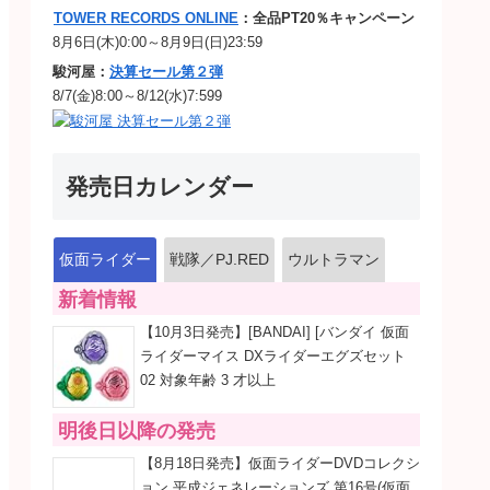
TOWER RECORDS ONLINE
：全品PT20％キャンペーン
8月6日(木)0:00～8月9日(日)23:59
駿河屋：
決算セール第２弾
8/7(金)8:00～8/12(水)7:599
発売日カレンダー
仮面ライダー
戦隊／PJ.RED
ウルトラマン
新着情報
【10月3日発売】[BANDAI] [バンダイ 仮面
ライダーマイス DXライダーエグズセット
02 対象年齢 3 才以上
明後日以降の発売
【8月18日発売】仮面ライダーDVDコレクシ
ョン 平成ジェネレーションズ 第16号(仮面