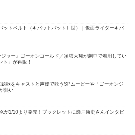
キバットベルト（キバットバットⅡ世）｜仮面ライダーキバ
ンジャー』ゴーオンゴールド／須塔大翔が劇中で着用してい
ダント」が再販！
題歌をキャストと声優で歌うSPムービーや『ゴーオンジ
が熱い！
 BOXが1/10より発売！ブックレットに瀬戸康史さんインタビ