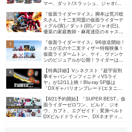
マー、ダット/スラッシュ、ジャオ/バ
イト、ケイ/ショットボーンバックル
『仮面ライダーマイス』脚本は荒川稔
も！
久さん！十二支同盟の仮面ライダーテ
ィグル(寅)／ダット(卯)／ジャオ(巳)、
優菜の家庭教師・麻尾達臣のキャスト
が発表！トリガーのアキト金子隼也さ
『仮面ライダーマイス』9/6放送開始！
んも変身！
ネコが王の十二支ティザー特報映像！
仮面ライダームトン、ケイ、ヴァンケ
ンのビジュアルが公開！ライダーは子
丑寅卯辰巳午未申酉戌亥猫猫の14人⁉
【特典詳細】Vシネクスト『超宇宙刑
事ギャバン インフィニティVSライ
ヤ』が12/11上映！Blu-ray SP版は
「DXギャバリオンブレード(エタニテ
ィver.)」「ユカイダーエモルギー」ほ
【8/21予約開始】「SUPER BEST」仮
か豪華特典付き！
面ライダーゼロワン、ビルド、ジオ
ウ、カブト、エグゼイド：変身ベルト
DXビルドドライバー、DXネオディケ
イドライバー、DXホッパーゼクターほ
か12点！