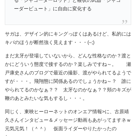
る「ジャコーダーロッド」と鞭状の武器「ジャコ
ーダービュート」に自由に変化する
サガは、デザイン的にキングっぽくはあるけど、私的には
キバのほうが断然強く見えます・・・(–;)
まだ太牙が登場していないから、どんな性格なのか？渡と
かにどういう態度で接するのか？楽しみですね～。 瀬
戸康史さんのブログで最近の撮影、渡がやられてるようで
すが・・・。飛翔態に関係あるのでしょうかね～？ 誰に
やられてるのかなぁ？？ 太牙なのかなぁ？？頬のキズが
鞭のあとみたいな気もするし・・・。
同じく、東映ヒーローネットのオンエア情報>に、古原靖
久さんインタビュー＆メッセージ動画もあがってますネｗ
元気元気！（＾＾） 仮面ライダーやりたかったの