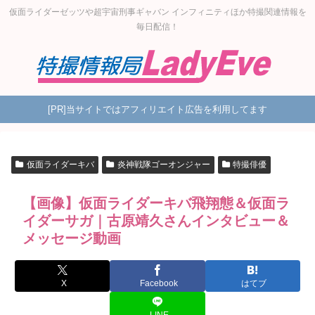
仮面ライダーゼッツや超宇宙刑事ギャバン インフィニティほか特撮関連情報を
毎日配信！
[PR]当サイトではアフィリエイト広告を利用してます
仮面ライダーキバ
炎神戦隊ゴーオンジャー
特撮俳優
【画像】仮面ライダーキバ飛翔態＆仮面ラ
イダーサガ｜古原靖久さんインタビュー＆
メッセージ動画
X
Facebook
はてブ