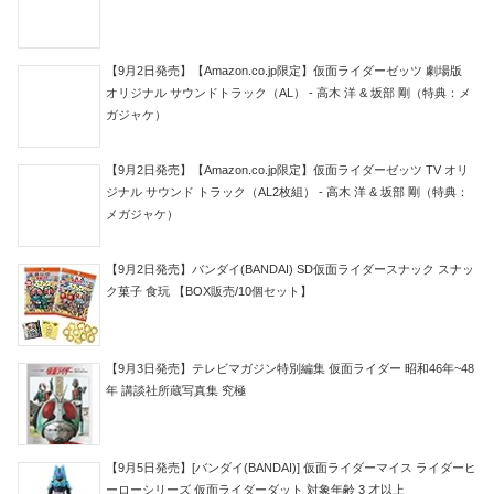
【9月2日発売】【Amazon.co.jp限定】仮面ライダーゼッツ 劇場版
オリジナル サウンドトラック（AL） - 高木 洋 & 坂部 剛（特典：メ
ガジャケ）
【9月2日発売】【Amazon.co.jp限定】仮面ライダーゼッツ TV オリ
ジナル サウンド トラック（AL2枚組） - 高木 洋 & 坂部 剛（特典：
メガジャケ）
【9月2日発売】バンダイ(BANDAI) SD仮面ライダースナック スナッ
ク菓子 食玩 【BOX販売/10個セット】
【9月3日発売】テレビマガジン特別編集 仮面ライダー 昭和46年~48
年 講談社所蔵写真集 究極
【9月5日発売】[バンダイ(BANDAI)] 仮面ライダーマイス ライダーヒ
ーローシリーズ 仮面ライダーダット 対象年齢 3 才以上