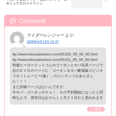
&リュウタロスイマジン
Comment
ライダーレンジャー
より:
2008年9月13日 01:07
ttp://www.tokusatsuhero.com/01/t20_00_00_00.html
ttp://www.tokusatsuhero.com/01/t11_00_00_00.html
特撮ヒーロードットコムのゴーオンとキバ玩具ページで
右のＤＶＤのページに「ゴーオン＆キバ劇場版スピンオ
フネットムービー(仮）」のコンテンツがありまし
た！！！
まだ詳細ページはないんですが、
今キバ・ゴーオンのＶｏｌ．６の予約開始になったと同
時なんで、発売日はおそらく１月２１日だと思われます
返信