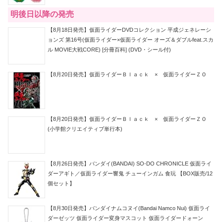
明後日以降の発売
【8月18日発売】仮面ライダーDVDコレクション 平成ジェネレーシ
ョンズ 第16号(仮面ライダー×仮面ライダー オーズ＆ダブルfeat.スカ
ル MOVIE大戦CORE) [分冊百科] (DVD・シール付)
【8月20日発売】仮面ライダーＢｌａｃｋ × 仮面ライダーＺＯ
【8月20日発売】仮面ライダーＢｌａｃｋ × 仮面ライダーＺＯ
(小学館クリエイティブ単行本)
【8月26日発売】バンダイ(BANDAI) SO-DO CHRONICLE 仮面ライ
ダーアギト／仮面ライダー響鬼 チューインガム 食玩 【BOX販売/12
個セット】
【8月30日発売】バンダイナムコヌイ(Bandai Namco Nui) 仮面ライ
ダーゼッツ 仮面ライダー変身マスコット 仮面ライダードォーン