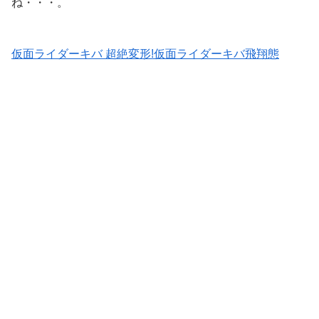
ね・・・。
仮面ライダーキバ 超絶変形!仮面ライダーキバ飛翔態