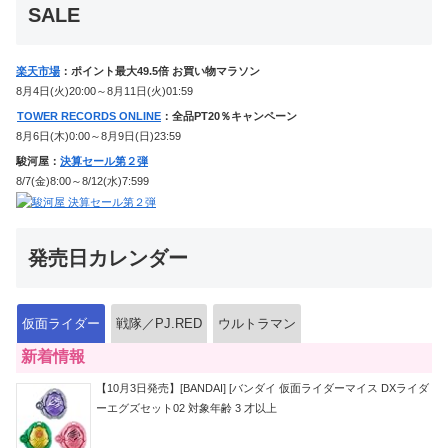
SALE
楽天市場
：ポイント最大49.5倍 お買い物マラソン
8月4日(火)20:00～8月11日(火)01:59
TOWER RECORDS ONLINE
：全品PT20％キャンペーン
8月6日(木)0:00～8月9日(日)23:59
駿河屋：
決算セール第２弾
8/7(金)8:00～8/12(水)7:599
発売日カレンダー
仮面ライダー
戦隊／PJ.RED
ウルトラマン
新着情報
【10月3日発売】[BANDAI] [バンダイ 仮面ライダーマイス DXライダ
ーエグズセット02 対象年齢 3 才以上