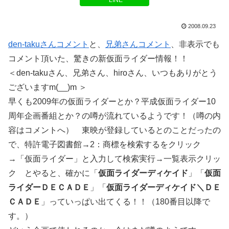
LINE
2008.09.23
den-takuさんコメント
と、
兄弟さんコメント
、非表示でも
コメント頂いた、驚きの新仮面ライダー情報！！
＜den-takuさん、兄弟さん、hiroさん、いつもありがとう
ございますm(__)m ＞
早くも2009年の仮面ライダーとか？平成仮面ライダー10
周年企画番組とか？の噂が流れているようです！（噂の内
容はコメントへ） 東映が登録しているとのことだったの
で、特許電子図書館→2：商標を検索するをクリック
→「仮面ライダー」と入力して検索実行→一覧表示クリッ
ク とやると、確かに「
仮面ライダーディケイド
」「
仮面
ライダーＤＥＣＡＤＥ
」「
仮面ライダーディケイド＼ＤＥ
ＣＡＤＥ
」っていっぱい出てくる！！（180番目以降で
す。）