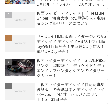
DXビルドドライバー、DXネオディケ
イドライバー、DXホッパーゼクターほ
仮面ライダーディケイド｜「Treasure
か12点！
Sniper」海東大樹（cv.戸谷公人）収録
＆シングルリリースについて
『RIDER TIME 仮面ライダージオウVS
ディケイド ディケイドVSジオウ』Blu-
rayが9月8日発売！主題歌CDも封入！
単品DVDも発売！
仮面ライダーディケイド「SILVER925
リング」12時終了！ディケイドとディ
エンド：マゼンタとシアンのメタリッ
クカラー！
「仮面ライダーディケイド特写写真集
復刻版」の表紙はネオディケイドライ
バーver.！帯に井上正大さんコメン
ト！5月31日発売