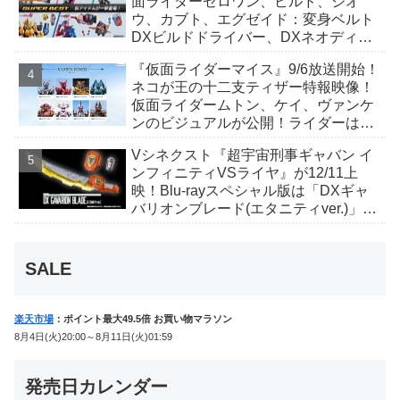
面ライダーゼロワン、ビルド、ジオ
ウ、カブト、エグゼイド：変身ベルト
DXビルドドライバー、DXネオディケ
イドライバー、DXホッパーゼクターほ
『仮面ライダーマイス』9/6放送開始！
か12点！
ネコが王の十二支ティザー特報映像！
仮面ライダームトン、ケイ、ヴァンケ
ンのビジュアルが公開！ライダーは子
丑寅卯辰巳午未申酉戌亥猫猫の14人⁉
Vシネクスト『超宇宙刑事ギャバン イ
ンフィニティVSライヤ』が12/11上
映！Blu-rayスペシャル版は「DXギャ
バリオンブレード(エタニティver.)」
「ユカイダーエモルギー」ほか豪華特
典付！
SALE
楽天市場
：ポイント最大49.5倍 お買い物マラソン
8月4日(火)20:00～8月11日(火)01:59
発売日カレンダー