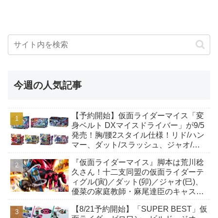
今週の人気記事
【予約開始】仮面ライダーマイス「変
身ベルト DXマイスドライバー」が9/5
発売！胸/腰2スタイル仕様！リド/ハン
マー、ダット/スラッシュ、ジャオ/バ
イト、ケイ/ショットボーンバックル
『仮面ライダーマイス』脚本は荒川稔
も！
久さん！十二支同盟の仮面ライダーテ
ィグル(寅)／ダット(卯)／ジャオ(巳)、
優菜の家庭教師・麻尾達臣のキャスト
が発表！トリガーのアキト金子隼也さ
【8/21予約開始】「SUPER BEST」仮
んも変身！