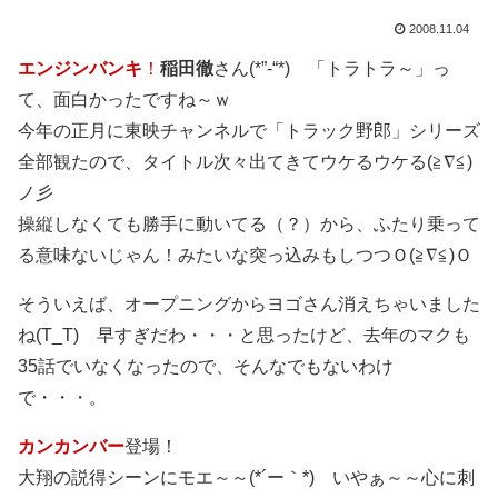
2008.11.04
エンジンバンキ
！
稲田徹
さん(*”-“*) 「トラトラ～」っ
て、面白かったですね～ｗ
今年の正月に東映チャンネルで「トラック野郎」シリーズ
全部観たので、タイトル次々出てきてウケるウケる(≧∇≦)
ノ彡
操縦しなくても勝手に動いてる（？）から、ふたり乗って
る意味ないじゃん！みたいな突っ込みもしつつＯ(≧∇≦)Ｏ
そういえば、オープニングからヨゴさん消えちゃいました
ね(T_T) 早すぎだわ・・・と思ったけど、去年のマクも
35話でいなくなったので、そんなでもないわけ
で・・・。
カンカンバー
登場！
大翔の説得シーンにモエ～～(*´ー｀*) いやぁ～～心に刺