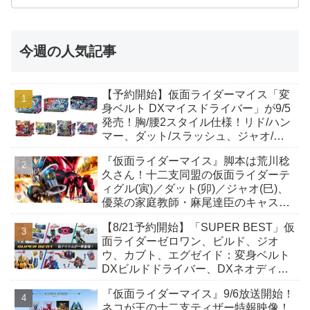
今週の人気記事
【予約開始】仮面ライダーマイス「変
身ベルト DXマイスドライバー」が9/5
発売！胸/腰2スタイル仕様！リド/ハン
マー、ダット/スラッシュ、ジャオ/バ
イト、ケイ/ショットボーンバックル
『仮面ライダーマイス』脚本は荒川稔
も！
久さん！十二支同盟の仮面ライダーテ
ィグル(寅)／ダット(卯)／ジャオ(巳)、
優菜の家庭教師・麻尾達臣のキャスト
が発表！トリガーのアキト金子隼也さ
【8/21予約開始】「SUPER BEST」仮
んも変身！
面ライダーゼロワン、ビルド、ジオ
ウ、カブト、エグゼイド：変身ベルト
DXビルドドライバー、DXネオディケ
イドライバー、DXホッパーゼクターほ
『仮面ライダーマイス』9/6放送開始！
か12点！
ネコが王の十二支ティザー特報映像！