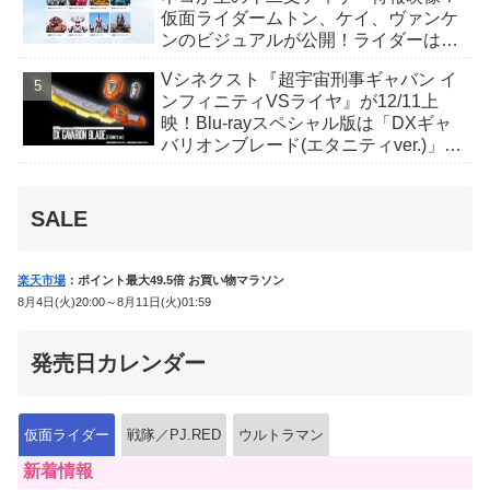
仮面ライダームトン、ケイ、ヴァンケ
ンのビジュアルが公開！ライダーは子
丑寅卯辰巳午未申酉戌亥猫猫の14人⁉
Vシネクスト『超宇宙刑事ギャバン イ
ンフィニティVSライヤ』が12/11上
映！Blu-rayスペシャル版は「DXギャ
バリオンブレード(エタニティver.)」
「ユカイダーエモルギー」ほか豪華特
典付！
SALE
楽天市場
：ポイント最大49.5倍 お買い物マラソン
8月4日(火)20:00～8月11日(火)01:59
発売日カレンダー
仮面ライダー
戦隊／PJ.RED
ウルトラマン
新着情報