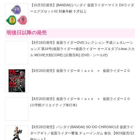
【10月3日発売】[BANDAI] [バンダイ 仮面ライダーマイス DXライダ
ーエグズセット02 対象年齢 3 才以上
明後日以降の発売
【8月18日発売】仮面ライダーDVDコレクション 平成ジェネレーシ
ョンズ 第16号(仮面ライダー×仮面ライダー オーズ＆ダブルfeat.スカ
ル MOVIE大戦CORE) [分冊百科] (DVD・シール付)
【8月20日発売】仮面ライダーＢｌａｃｋ × 仮面ライダーＺＯ
【8月20日発売】仮面ライダーＢｌａｃｋ × 仮面ライダーＺＯ
(小学館クリエイティブ単行本)
【8月26日発売】バンダイ(BANDAI) SO-DO CHRONICLE 仮面ライ
ダーアギト／仮面ライダー響鬼 チューインガム 食玩 【BOX販売/12
個セット】