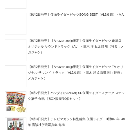
【9月2日発売】仮面ライダーゼッツSONG BEST（AL3枚組） - V.A.
【9月2日発売】【Amazon.co.jp限定】仮面ライダーゼッツ 劇場版
オリジナル サウンドトラック（AL） - 高木 洋 & 坂部 剛（特典：メ
ガジャケ）
【9月2日発売】【Amazon.co.jp限定】仮面ライダーゼッツ TV オリ
ジナル サウンド トラック（AL2枚組） - 高木 洋 & 坂部 剛（特典：
メガジャケ）
【9月2日発売】バンダイ(BANDAI) SD仮面ライダースナック スナッ
ク菓子 食玩 【BOX販売/10個セット】
【9月3日発売】テレビマガジン特別編集 仮面ライダー 昭和46年~48
年 講談社所蔵写真集 究極