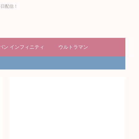
毎日配信！
バン インフィニティ
ウルトラマン