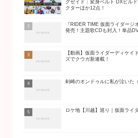
グゼイド：変身ベルト DXビル
クターほか12点！
『RIDER TIME 仮面ライダージ
発売！主題歌CDも封入！単品D
【動画】仮面ライダーディケイ
ズでクウガ新連載！
剣崎のオンドゥルに私が泣いた（
ロケ地【川越】巡り｜仮面ライダ