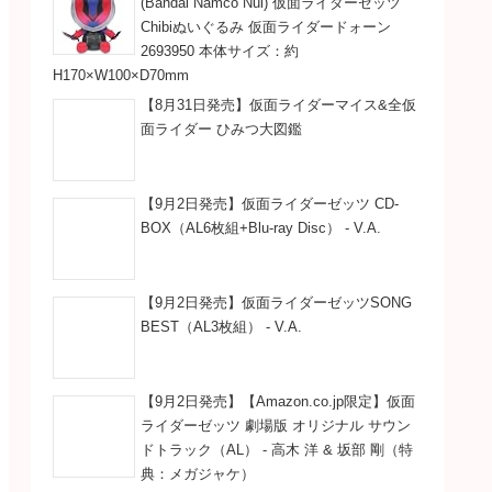
(Bandai Namco Nui) 仮面ライダーゼッツ
Chibiぬいぐるみ 仮面ライダードォーン
2693950 本体サイズ：約
H170×W100×D70mm
【8月31日発売】仮面ライダーマイス&全仮
面ライダー ひみつ大図鑑
【9月2日発売】仮面ライダーゼッツ CD-
BOX（AL6枚組+Blu-ray Disc） - V.A.
【9月2日発売】仮面ライダーゼッツSONG
BEST（AL3枚組） - V.A.
【9月2日発売】【Amazon.co.jp限定】仮面
ライダーゼッツ 劇場版 オリジナル サウン
ドトラック（AL） - 高木 洋 & 坂部 剛（特
典：メガジャケ）