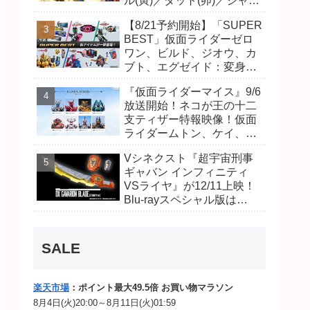
ル(寅)／ダット(卯)／ジャオ
(巳)、優菜の家庭教師・麻
【8/21予約開始】「SUPER
尾達臣のキャストが発表！
BEST」仮面ライダーゼロ
トリガーのアキト金子隼也
ワン、ビルド、ジオウ、カ
さんも変身！
ブト、エグゼイド：変身ベ
ルト DXビルドドライバ
『仮面ライダーマイス』9/6
ー、DXネオディケイドライ
放送開始！ネコが王の十二
バー、DXホッパーゼクター
支ティザー特報映像！仮面
ほか12点！
ライダームトン、ケイ、ヴ
ァンケンのビジュアルが公
Vシネクスト『超宇宙刑事
開！ライダーは子丑寅卯辰
ギャバン インフィニティ
巳午未申酉戌亥猫猫の14
VSライヤ』が12/11上映！
人⁉
Blu-rayスペシャル版は
「DXギャバリオンブレード
(エタニティver.)」「ユカイ
ダーエモルギー」ほか豪華
SALE
特典付！
楽天市場
：ポイント最大49.5倍 お買い物マラソン
8月4日(火)20:00～8月11日(火)01:59