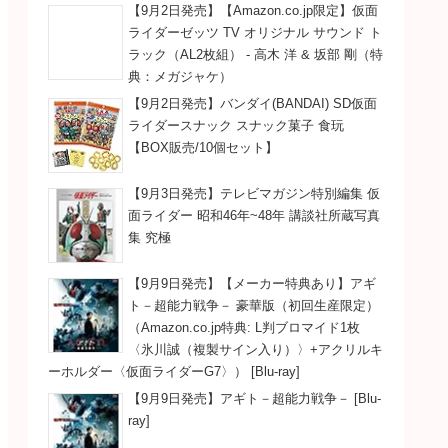
【9月2日発売】【Amazon.co.jp限定】仮面
ライダーゼッツ TV オリジナル サウンド ト
ラック（AL2枚組） - 高木 洋 & 坂部 剛（特
典：メガジャケ）
【9月2日発売】バンダイ(BANDAI) SD仮面
ライダースナック スナック菓子 食玩
【BOX販売/10個セット】
【9月3日発売】テレビマガジン特別編集 仮
面ライダー 昭和46年~48年 講談社所蔵写真
集 究極
【9月9日発売】【メーカー特典あり】アギ
ト－超能力戦争－ 豪華版（初回生産限定）
（Amazon.co.jp特典: L判ブロマイド1枚
〈氷川誠（複製サイン入り）〉+アクリルキ
ーホルダー〈仮面ライダーG7〉） [Blu-ray]
【9月9日発売】アギト－超能力戦争－ [Blu-
ray]