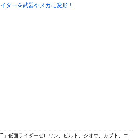
ライダーを武器やメカに変形！
 BEST」仮面ライダーゼロワン、ビルド、ジオウ、カブト、エ