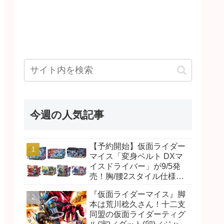
今週の人気記事
【予約開始】仮面ライダー
マイス「変身ベルト DXマ
イスドライバー」が9/5発
売！胸/腰2スタイル仕様！
リド/ハンマー、ダット/スラ
『仮面ライダーマイス』脚
ッシュ、ジャオ/バイト、ケ
本は荒川稔久さん！十二支
イ/ショットボーンバックル
同盟の仮面ライダーティグ
も！