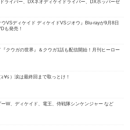
ドドライバー、DXネオディケイドライバー、DXホッパーゼ
オウVSディケイド ディケイドVSジオウ』Blu-rayが9月8日
VDも発売！
ド『クウガの世界』＆クウガ1話も配信開始！月刊ヒーロー
≧∀≦）涙は最終回まで取っとけ！
ーW、ディケイド、電王、侍戦隊シンケンジャー など