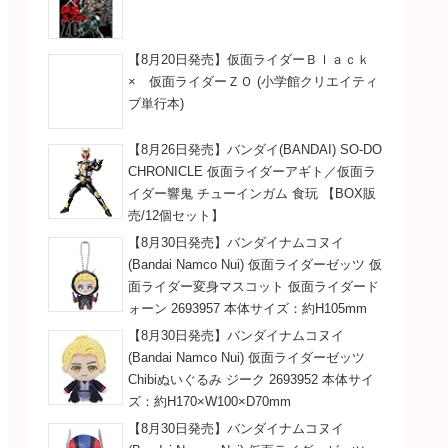
【8月20日発売】仮面ライダーＢｌａｃｋ
× 仮面ライダーＺＯ (小学館クリエイティ
ブ単行本)
【8月26日発売】バンダイ(BANDAI) SO-DO
CHRONICLE 仮面ライダーアギト／仮面ラ
イダー響鬼 チューインガム 食玩 【BOX販
売/12個セット】
【8月30日発売】バンダイナムコヌイ
(Bandai Namco Nui) 仮面ライダーゼッツ 仮
面ライダー変身マスコット 仮面ライダード
ォーン 2693957 本体サイズ：約H105mm
【8月30日発売】バンダイナムコヌイ
(Bandai Namco Nui) 仮面ライダーゼッツ
Chibiぬいぐるみ ジーク 2693952 本体サイ
ズ：約H170×W100×D70mm
【8月30日発売】バンダイナムコヌイ