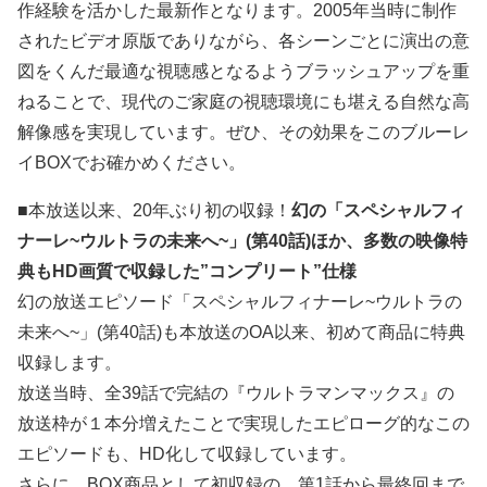
作経験を活かした最新作となります。2005年当時に制作
されたビデオ原版でありながら、各シーンごとに演出の意
図をくんだ最適な視聴感となるようブラッシュアップを重
ねることで、現代のご家庭の視聴環境にも堪える自然な高
解像感を実現しています。ぜひ、その効果をこのブルーレ
イBOXでお確かめください。
■本放送以来、20年ぶり初の収録！
幻の「スペシャルフィ
ナーレ~ウルトラの未来へ~」(第40話)ほか、多数の映像特
典もHD画質で収録した”コンプリート”仕様
幻の放送エピソード「スペシャルフィナーレ~ウルトラの
未来へ~」(第40話)も本放送のOA以来、初めて商品に特典
収録します。
放送当時、全39話で完結の『ウルトラマンマックス』の
放送枠が１本分増えたことで実現したエピローグ的なこの
エピソードも、HD化して収録しています。
さらに、BOX商品として初収録の、第1話から最終回まで