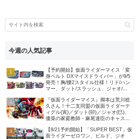
今週の人気記事
【予約開始】仮面ライダーマイス「変
身ベルト DXマイスドライバー」が9/5
発売！胸/腰2スタイル仕様！リド/ハン
マー、ダット/スラッシュ、ジャオ/バ
イト、ケイ/ショットボーンバックル
『仮面ライダーマイス』脚本は荒川稔
も！
久さん！十二支同盟の仮面ライダーテ
ィグル(寅)／ダット(卯)／ジャオ(巳)、
優菜の家庭教師・麻尾達臣のキャスト
が発表！トリガーのアキト金子隼也さ
【8/21予約開始】「SUPER BEST」仮
んも変身！
面ライダーゼロワン、ビルド、ジオ