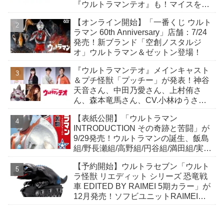
『ウルトラマンテオ』も！マイスをよ
り楽しむための小冊子が付属！
【オンライン開始】「一番くじ ウルト
ラマン 60th Anniversary」店舗：7/24
発売！新ブランド「空創ノスタルジ
オ」ウルトラマン＆ゼットン登場！
『ウルトラマンテオ』メインキャスト
＆プチ怪獣「プッチー」が発表！神谷
天音さん、中田乃愛さん、上村侑さ
ん、森本竜馬さん、CV.小林ゆうさ
ん！
【表紙公開】「ウルトラマン
INTRODUCTION その奇跡と苦闘」が
9/29発売！ウルトラマンの誕生、飯島
組/野長瀬組/高野組/円谷組/満田組/実相
寺組/樋口組/鈴木組の…
【予約開始】ウルトラセブン「ウルト
ラ怪獣 リエディット シリーズ 恐竜戦
車 EDITED BY RAIMEI 5期カラー」が
12月発売！ソフビユニットRAIMEIに
よる恐竜戦車が絶妙なデフォルメ感で
登場！