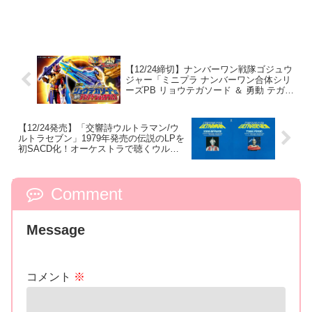
【12/24締切】ナンバーワン戦隊ゴジュウ
ジャー「ミニプラ ナンバーワン合体シリ
ーズPB リョウテガソード ＆ 勇動 テガソ
ードゴジュウウルフ」プレバン限定！ミ
ニプラと勇動の超豪華セット！
【12/24発売】「交響詩ウルトラマン/ウ
ルトラセブン」1979年発売の伝説のLPを
初SACD化！オーケストラで聴くウルト
ラマンとウルトラセブンの世界【冬木透
追悼企画】！
Comment
Message
コメント
※