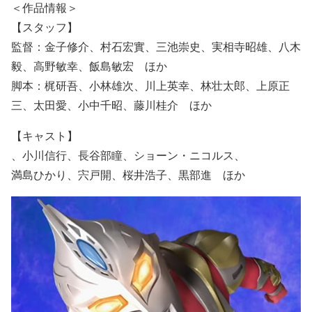
＜作品情報＞
【スタッフ】
監督：金子修介、村石宏實、三池崇史、実相寺昭雄、八木
毅、高野敏幸、飯島敏宏 ほか
脚本：梶研吾、小林雄次、川上英幸、林壮太郎、上原正
三、太田愛、小中千昭、藤川桂介 ほか
【キャスト】
、小川信行、長谷部瞳、ショーン・ニコルス、
満島ひかり、宍戸開、桜井浩子、黒部進 ほか