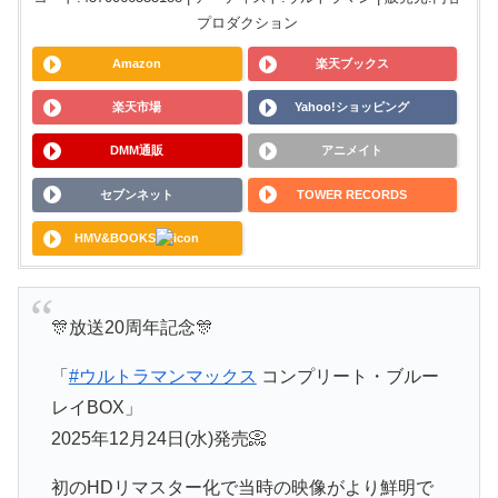
プロダクション
Amazon
楽天ブックス
楽天市場
Yahoo!ショッピング
DMM通販
アニメイト
セブンネット
TOWER RECORDS
HMV&BOOKS
🎊放送20周年記念🎊
「
#ウルトラマンマックス
コンプリート・ブルー
レイBOX」
2025年12月24日(水)発売📀
初のHDリマスター化で当時の映像がより鮮明で