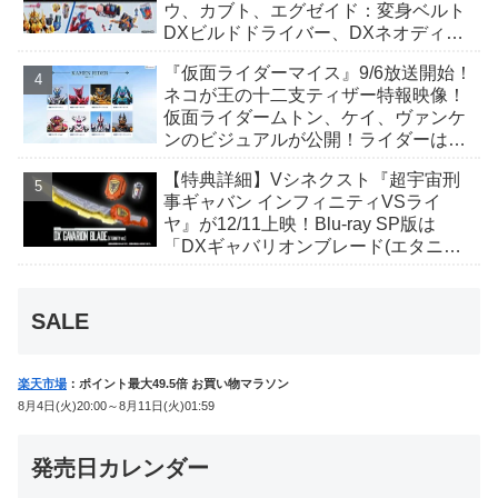
ウ、カブト、エグゼイド：変身ベルト
DXビルドドライバー、DXネオディケ
イドライバー、DXホッパーゼクターほ
『仮面ライダーマイス』9/6放送開始！
か12点！
ネコが王の十二支ティザー特報映像！
仮面ライダームトン、ケイ、ヴァンケ
ンのビジュアルが公開！ライダーは子
丑寅卯辰巳午未申酉戌亥猫猫の14人⁉
【特典詳細】Vシネクスト『超宇宙刑
事ギャバン インフィニティVSライ
ヤ』が12/11上映！Blu-ray SP版は
「DXギャバリオンブレード(エタニテ
ィver.)」「ユカイダーエモルギー」ほ
か豪華特典付き！
SALE
楽天市場
：ポイント最大49.5倍 お買い物マラソン
8月4日(火)20:00～8月11日(火)01:59
発売日カレンダー