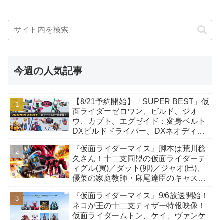
今週の人気記事
【8/21予約開始】「SUPER BEST」仮
面ライダーゼロワン、ビルド、ジオ
ウ、カブト、エグゼイド：変身ベルト
DXビルドドライバー、DXネオディケ
イドライバー、DXホッパーゼクターほ
『仮面ライダーマイス』脚本は荒川稔
か12点！
久さん！十二支同盟の仮面ライダーテ
ィグル(寅)／ダット(卯)／ジャオ(巳)、
優菜の家庭教師・麻尾達臣のキャスト
が発表！トリガーのアキト金子隼也さ
『仮面ライダーマイス』9/6放送開始！
んも変身！
ネコが王の十二支ティザー特報映像！
仮面ライダームトン、ケイ、ヴァンケ