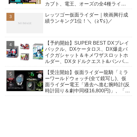
カブト、電王、オーズの全4種ライン
ナップ！
レッツゴー仮面ライダー｜映画興行成
績ランキング1位！＼（≧∇≦)／
【予約開始】SUPER BEST DXブレイ
バックル、DXケータロス、DX爆走バ
イクガシャット＆キメワザスロットホ
ルダー、DXタドルクエスト&バンバン
シューティングガシャットが7/25発
【受注開始】仮面ライダー龍騎「ミラ
売！
ーワールドウォッチ(全て鏡写し)、仮
面ライダー電王「過去へ進む腕時計(反
時計回り＆劇中同様16,800円)」、「ク
ロノス腕時計」