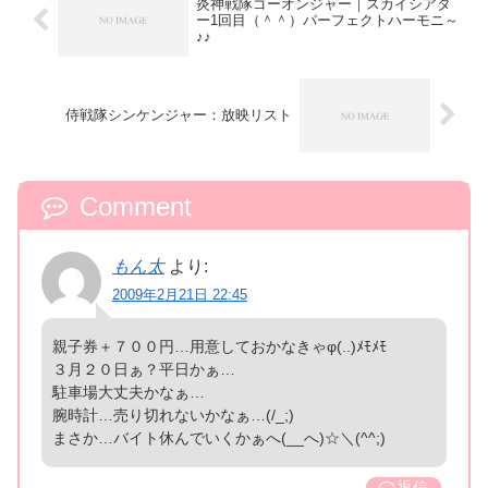
炎神戦隊ゴーオンジャー｜スカイシアタ
ー1回目（＾＾）パーフェクトハーモニ～
♪♪
侍戦隊シンケンジャー：放映リスト
Comment
もん太
より:
2009年2月21日 22:45
親子券＋７００円…用意しておかなきゃφ(..)ﾒﾓﾒﾓ
３月２０日ぁ？平日かぁ…
駐車場大丈夫かなぁ…
腕時計…売り切れないかなぁ…(/_;)
まさか…バイト休んでいくかぁへ(__へ)☆＼(^^;)
返信