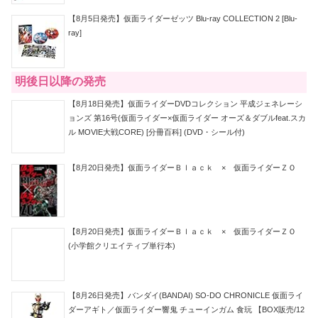
【8月5日発売】仮面ライダーゼッツ Blu-ray COLLECTION 2 [Blu-
ray]
明後日以降の発売
【8月18日発売】仮面ライダーDVDコレクション 平成ジェネレーシ
ョンズ 第16号(仮面ライダー×仮面ライダー オーズ＆ダブルfeat.スカ
ル MOVIE大戦CORE) [分冊百科] (DVD・シール付)
【8月20日発売】仮面ライダーＢｌａｃｋ × 仮面ライダーＺＯ
【8月20日発売】仮面ライダーＢｌａｃｋ × 仮面ライダーＺＯ
(小学館クリエイティブ単行本)
【8月26日発売】バンダイ(BANDAI) SO-DO CHRONICLE 仮面ライ
ダーアギト／仮面ライダー響鬼 チューインガム 食玩 【BOX販売/12