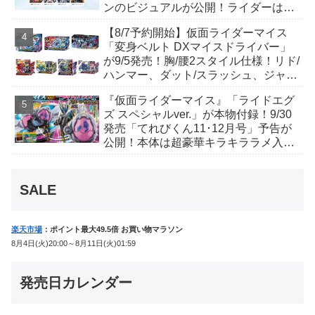
ンのビジュアルが公開！ライダーは子
丑寅卯辰巳午未申酉戌亥猫猫の14人⁉
【8/7予約開始】仮面ライダーマイス
「変身ベルト DXマイスドライバー」
が9/5発売！胸/腰2スタイル仕様！リド/
ハンマー、ダット/スラッシュ、ジャ
オ/バイト、ケイ/ショットボーンバッ
『仮面ライダーマイス』「ライドエグ
クルも！
ズ スペシャルver.」が本物付録！9/30
発売「てれびくん11･12月号」予告が
公開！本体は超豪華キラキララメ入
り！変身ベルトにセットすれば特別な
音声が！
SALE
楽天市場
：ポイント最大49.5倍 お買い物マラソン
8月4日(火)20:00～8月11日(火)01:59
発売日カレンダー