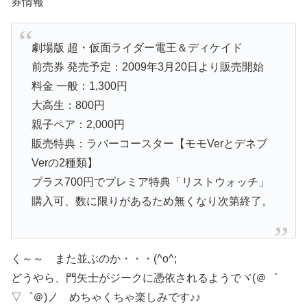
券情報
劇場版 超・仮面ライダー電王＆ディケイド
前売券 発売予定：2009年3月20日より販売開始
料金 一般：1,300円
大高生：800円
親子ペア：2,000円
販売特典：ラバーコースター【モモVerとデネブ
Verの2種類】
プラス700円でプレミア特典「リストウォッチ」
購入可、数に限りがあるため無くなり次第終了。
く～～ また並ぶのか・・・(^o^;
どうやら、門矢士がジークに憑依されるようでヾ(＠゜
▽゜＠)ノ めちゃくちゃ楽しみです♪♪