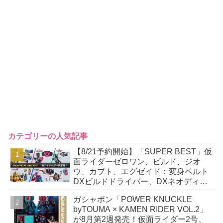
カテゴリーの人気記事
【8/21予約開始】「SUPER BEST」仮
面ライダーゼロワン、ビルド、ジオ
ウ、カブト、エグゼイド：変身ベルト
DXビルドドライバー、DXネオディケ
イドライバー、DXホッパーゼクターほ
ガシャポン「POWER KNUCKLE
か12点！
byTOUMA × KAMEN RIDER VOL.2」
が8月第2週発売！仮面ライダー2号、