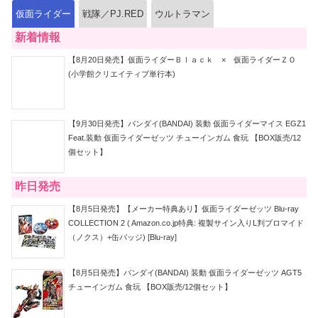
仮面ライダー
戦隊／PJ.RED
ウルトラマン
新着情報
【8月20日発売】仮面ライダーＢｌａｃｋ × 仮面ライダーＺＯ
(小学館クリエイティブ単行本)
【9月30日発売】バンダイ(BANDAI) 装動 仮面ライダーマイス EGZ1
Feat.装動 仮面ライダーゼッツ チューインガム 食玩 【BOX販売/12
個セット】
昨日発売
【8月5日発売】【メーカー特典あり】仮面ライダーゼッツ Blu-ray
COLLECTION 2 ( Amazon.co.jp特典: 複製サイン入りL判ブロマイド
（ノクス）+缶バッジ) [Blu-ray]
【8月5日発売】バンダイ(BANDAI) 装動 仮面ライダーゼッツ AGT5
チューインガム 食玩 【BOX販売/12個セット】