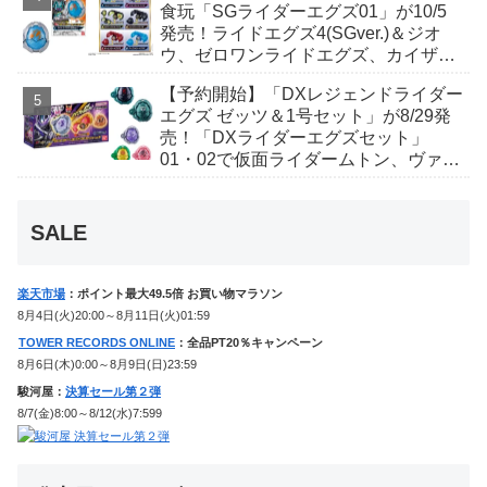
食玩「SGライダーエグズ01」が10/5
発売！ライドエグズ4(SGver.)＆ジオ
ウ、ゼロワンライドエグズ、カイザ、
ギャレン、ディエンドシードエグズ！
【予約開始】「DXレジェンドライダー
エグズ ゼッツ＆1号セット」が8/29発
売！「DXライダーエグズセット」
01・02で仮面ライダームトン、ヴァン
ケンに変身！マイスもフォームチェン
ジ！
SALE
楽天市場
：ポイント最大49.5倍 お買い物マラソン
8月4日(火)20:00～8月11日(火)01:59
TOWER RECORDS ONLINE
：全品PT20％キャンペーン
8月6日(木)0:00～8月9日(日)23:59
駿河屋：
決算セール第２弾
8/7(金)8:00～8/12(水)7:599