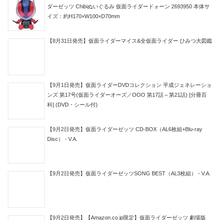
ダーゼッツ Chibiぬいぐるみ 仮面ライダードォーン 2693950 本体サ
イズ：約H170×W100×D70mm
【8月31日発売】仮面ライダーマイス&全仮面ライダー ひみつ大図鑑
【9月1日発売】仮面ライダーDVDコレクション 平成ジェネレーショ
ンズ 第17号(仮面ライダーオーズ／OOO 第17話～第21話) [分冊百
科] (DVD・シール付)
【9月2日発売】仮面ライダーゼッツ CD-BOX（AL6枚組+Blu-ray
Disc） - V.A.
【9月2日発売】仮面ライダーゼッツSONG BEST（AL3枚組） - V.A.
【9月2日発売】【Amazon.co.jp限定】仮面ライダーゼッツ 劇場版