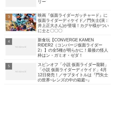
リー
映画『仮面ライダーガッチャード』に
仮面ライダーディケイド／門矢士(演：
井上正大さん)が登場！カグヤ様がつい
に士と〇〇〇
新食玩【CONVERGE KAMEN
RIDER2（コンバージ仮面ライダー
2）】の全5種が明らかに！最後の怪人
枠はン・ガミオ・ゼダ！
スピンオフ「小説 仮面ライダー龍騎」
「小説 仮面ライダーディケイド」4月
12日発売！／サブタイトルは『門矢士
の世界~レンズの中の箱庭~』