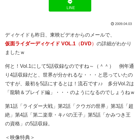
LINE
2009.04.03
ディケイドも昨日、東映ビデオからのメールで、
仮面ライダーディケイド VOL.1
（
DVD
）
の詳細がわかり
ましたｗ
何と！Vol.1にして5話収録なのですね～（＾＾） 例年通
り4話収録だと、世界が分かれるな・・・と思っていたの
ですが、最初を5話にするとは！流石です♪♪ 多分Vol.2は
「龍騎＆ブレイド編」・・・のようになるのでしょうねｗ
第1話「ライダー大戦」第2話「クウガの世界」第3話「超
絶」第4話「第二楽章・キバの王子」第5話「かみつき王
の資格」の5話収録。
＜映像特典＞