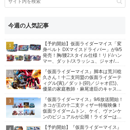
今週の人気記事
【予約開始】仮面ライダーマイス「変
身ベルト DXマイスドライバー」が9/5
発売！胸/腰2スタイル仕様！リド/ハン
マー、ダット/スラッシュ、ジャオ/バ
イト、ケイ/ショットボーンバックル
『仮面ライダーマイス』脚本は荒川稔
も！
久さん！十二支同盟の仮面ライダーテ
ィグル(寅)／ダット(卯)／ジャオ(巳)、
優菜の家庭教師・麻尾達臣のキャスト
が発表！トリガーのアキト金子隼也さ
『仮面ライダーマイス』9/6放送開始！
んも変身！
ネコが王の十二支ティザー特報映像！
仮面ライダームトン、ケイ、ヴァンケ
ンのビジュアルが公開！ライダーは子
丑寅卯辰巳午未申酉戌亥猫猫の14人⁉
【予約開始】『仮面ライダーマイス』