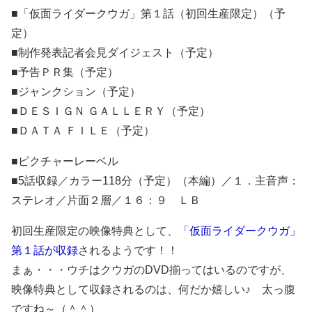
■「仮面ライダークウガ」第１話（初回生産限定）（予
定）
■制作発表記者会見ダイジェスト（予定）
■予告ＰＲ集（予定）
■ジャンクション（予定）
■ＤＥＳＩＧＮ ＧＡＬＬＥＲＹ（予定）
■ＤＡＴＡ ＦＩＬＥ（予定）
■ピクチャーレーベル
■5話収録／カラー118分（予定）（本編）／１．主音声：
ステレオ／片面２層／１６：９ ＬＢ
初回生産限定の映像特典として、
「仮面ライダークウガ」
第１話が収録
されるようです！！
まぁ・・・ウチはクウガのDVD揃ってはいるのですが、
映像特典として収録されるのは、何だか嬉しい♪ 太っ腹
ですね～（＾＾）