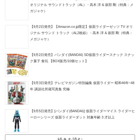
オリジナル サウンドトラック（AL） - 高木 洋 & 坂部 剛（特典：メ
ガジャケ）
【9月2日発売】【Amazon.co.jp限定】仮面ライダーゼッツ TV オリ
ジナル サウンド トラック（AL2枚組） - 高木 洋 & 坂部 剛（特典：
メガジャケ）
【9月2日発売】バンダイ(BANDAI) SD仮面ライダースナック スナッ
ク菓子 食玩 【BOX販売/10個セット】
【9月3日発売】テレビマガジン特別編集 仮面ライダー 昭和46年~48
年 講談社所蔵写真集 究極
【9月5日発売】[バンダイ(BANDAI)] 仮面ライダーマイス ライダーヒ
ーローシリーズ 仮面ライダーダット 対象年齢 3 才以上
続きを読む