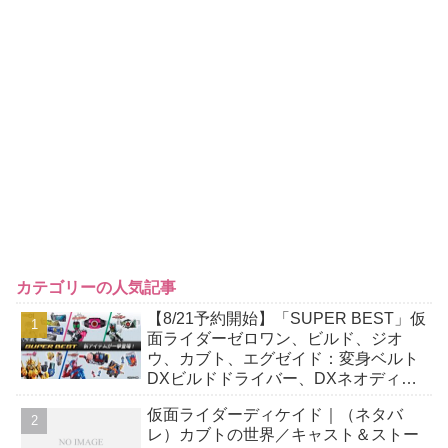
カテゴリーの人気記事
【8/21予約開始】「SUPER BEST」仮
面ライダーゼロワン、ビルド、ジオ
ウ、カブト、エグゼイド：変身ベルト
DXビルドドライバー、DXネオディケ
イドライバー、DXホッパーゼクターほ
仮面ライダーディケイド｜（ネタバ
か12点！
レ）カブトの世界／キャスト＆ストー