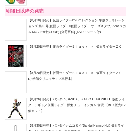
明後日以降の発売
【8月18日発売】仮面ライダーDVDコレクション 平成ジェネレーシ
ョンズ 第16号(仮面ライダー×仮面ライダー オーズ＆ダブルfeat.スカ
ル MOVIE大戦CORE) [分冊百科] (DVD・シール付)
【8月20日発売】仮面ライダーＢｌａｃｋ × 仮面ライダーＺＯ
【8月20日発売】仮面ライダーＢｌａｃｋ × 仮面ライダーＺＯ
(小学館クリエイティブ単行本)
【8月26日発売】バンダイ(BANDAI) SO-DO CHRONICLE 仮面ライ
ダーアギト／仮面ライダー響鬼 チューインガム 食玩 【BOX販売/12
個セット】
【8月30日発売】バンダイナムコヌイ(Bandai Namco Nui) 仮面ライ