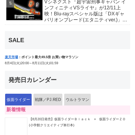
Vシネクスト『超宇宙刑事ギャバン イ
ンフィニティVSライヤ』が12/11上
映！Blu-rayスペシャル版は「DXギャ
バリオンブレード(エタニティver.)」
「ユカイダーエモルギー」ほか豪華特
典付！
SALE
楽天市場
：ポイント最大49.5倍 お買い物マラソン
8月4日(火)20:00～8月11日(火)01:59
発売日カレンダー
仮面ライダー
戦隊／PJ.RED
ウルトラマン
新着情報
【8月20日発売】仮面ライダーＢｌａｃｋ × 仮面ライダーＺＯ
(小学館クリエイティブ単行本)