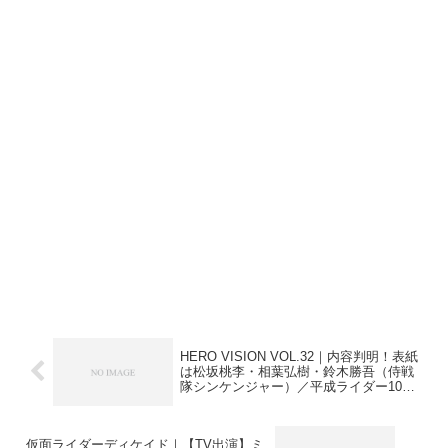
HERO VISION VOL.32｜内容判明！表紙
は松坂桃李・相葉弘樹・鈴木勝吾（侍戦
隊シンケンジャー）／平成ライダー10周
年スペシャル・・・
仮面ライダーディケイド｜【TV出演】ミ