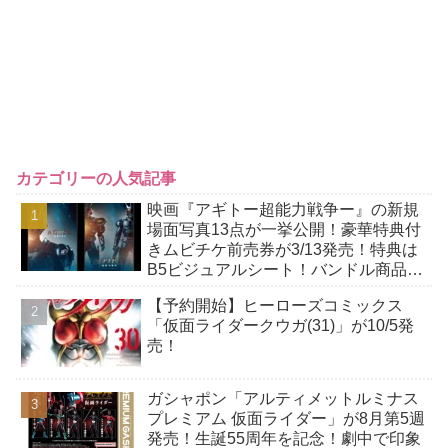
カテゴリーの人気記事
映画『アギトー超能力戦争ー』の新規
場面写真13点が一挙公開！豪華特典付
きムビチケ前売券が3/13発売！特典は
B5ビジュアルシート！バンドル商品付
きも！
【予約開始】ヒーローズコミックス
「仮面ライダークウガ(31)」が10/5発
売！
ガシャポン「アルティメットルミナス
プレミアム 仮面ライダー」が8月第5週
発売！生誕55周年を記念！劇中で印象