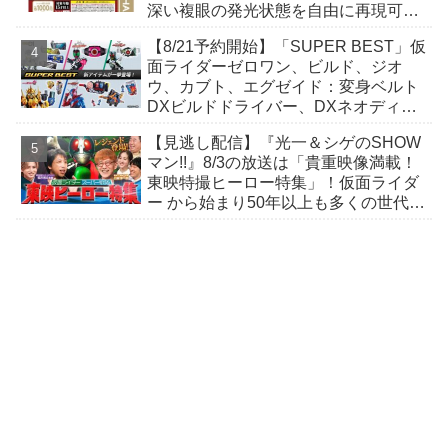
深い複眼の発光状態を自由に再現可
能！
【8/21予約開始】「SUPER BEST」仮
面ライダーゼロワン、ビルド、ジオ
ウ、カブト、エグゼイド：変身ベルト
DXビルドドライバー、DXネオディケ
イドライバー、DXホッパーゼクターほ
【見逃し配信】『光一＆シゲのSHOW
か12点！
マン!!』8/3の放送は「貴重映像満載！
東映特撮ヒーロー特集」！仮面ライダ
ー から始まり50年以上も多くの世代に
愛され続ける秘密をレジェンド達が明
かす！