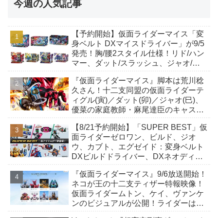
今週の人気記事
【予約開始】仮面ライダーマイス「変
身ベルト DXマイスドライバー」が9/5
発売！胸/腰2スタイル仕様！リド/ハン
マー、ダット/スラッシュ、ジャオ/バ
イト、ケイ/ショットボーンバックル
『仮面ライダーマイス』脚本は荒川稔
も！
久さん！十二支同盟の仮面ライダーテ
ィグル(寅)／ダット(卯)／ジャオ(巳)、
優菜の家庭教師・麻尾達臣のキャスト
が発表！トリガーのアキト金子隼也さ
【8/21予約開始】「SUPER BEST」仮
んも変身！
面ライダーゼロワン、ビルド、ジオ
ウ、カブト、エグゼイド：変身ベルト
DXビルドドライバー、DXネオディケ
イドライバー、DXホッパーゼクターほ
『仮面ライダーマイス』9/6放送開始！
か12点！
ネコが王の十二支ティザー特報映像！
仮面ライダームトン、ケイ、ヴァンケ
ンのビジュアルが公開！ライダーは子
丑寅卯辰巳午未申酉戌亥猫猫の14人⁉