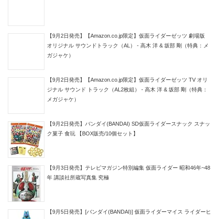
【9月2日発売】【Amazon.co.jp限定】仮面ライダーゼッツ 劇場版
オリジナル サウンドトラック（AL） - 高木 洋 & 坂部 剛（特典：メ
ガジャケ）
【9月2日発売】【Amazon.co.jp限定】仮面ライダーゼッツ TV オリ
ジナル サウンド トラック（AL2枚組） - 高木 洋 & 坂部 剛（特典：
メガジャケ）
【9月2日発売】バンダイ(BANDAI) SD仮面ライダースナック スナッ
ク菓子 食玩 【BOX販売/10個セット】
【9月3日発売】テレビマガジン特別編集 仮面ライダー 昭和46年~48
年 講談社所蔵写真集 究極
【9月5日発売】[バンダイ(BANDAI)] 仮面ライダーマイス ライダーヒ