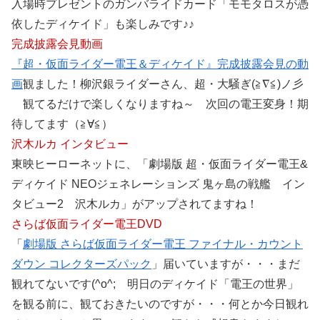
入場時プレゼントのガンバライドカード「モモタロスが憑
依したディケイド」も楽しみです♪♪
完成披露会見動画
『超・仮面ライダー電王＆ディケイド』完成披露会見の動
画
観ました！柳沢銀ライダーさん、超・大騒ぎ(≧∇≦)ノ彡
観てるだけで楽しくなりますね～ 次回の電王変身！期
待してます（≧∀≦）
沢木ルカ インタビュー
東映ヒーローネットに、「劇場版 超・仮面ライダー電王&
ディケイド NEOジェネレーションズ 鬼ヶ島の戦艦 イン
タビュー2 沢木ルカ」がアップされてますね！
さらば仮面ライダー電王DVD
「
劇場版 さらば仮面ライダー電王 ファイナル・カウント
ダウン コレクターズパック
」届いていますが・・・まだ
観れてないです(^o^; 明日のディケイド「電王の世界」
を観る前に、観ておきたいのですが・・・何とか今日観れ