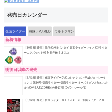
発売日カレンダー
仮面ライダー
戦隊／PJ.RED
ウルトラマン
新着情報
【10月3日発売】[BANDAI] [バンダイ 仮面ライダーマイス DXライダ
ーエグズセット02 対象年齢 3 才以上
明後日以降の発売
【8月18日発売】仮面ライダーDVDコレクション 平成ジェネレーシ
ョンズ 第16号(仮面ライダー×仮面ライダー オーズ＆ダブルfeat.スカ
ル MOVIE大戦CORE) [分冊百科] (DVD・シール付)
【8月20日発売】仮面ライダーＢｌａｃｋ × 仮面ライダーＺＯ