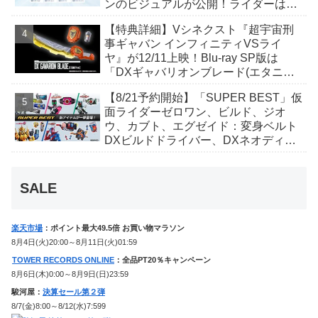
ンのビジュアルが公開！ライダーは子
丑寅卯辰巳午未申酉戌亥猫猫の14人⁉
【特典詳細】Vシネクスト『超宇宙刑
事ギャバン インフィニティVSライ
ヤ』が12/11上映！Blu-ray SP版は
「DXギャバリオンブレード(エタニテ
ィver.)」「ユカイダーエモルギー」ほ
【8/21予約開始】「SUPER BEST」仮
か豪華特典付き！
面ライダーゼロワン、ビルド、ジオ
ウ、カブト、エグゼイド：変身ベルト
DXビルドドライバー、DXネオディケ
イドライバー、DXホッパーゼクターほ
か12点！
SALE
楽天市場
：ポイント最大49.5倍 お買い物マラソン
8月4日(火)20:00～8月11日(火)01:59
TOWER RECORDS ONLINE
：全品PT20％キャンペーン
8月6日(木)0:00～8月9日(日)23:59
駿河屋：
決算セール第２弾
8/7(金)8:00～8/12(水)7:599