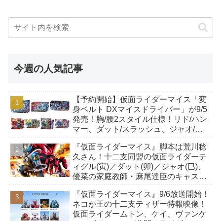
今週の人気記事
【予約開始】仮面ライダーマイス「変
身ベルト DXマイスドライバー」が9/5
発売！胸/腰2スタイル仕様！リド/ハン
マー、ダット/スラッシュ、ジャオ/バ
イト、ケイ/ショットボーンバックル
『仮面ライダーマイス』脚本は荒川稔
も！
久さん！十二支同盟の仮面ライダーテ
ィグル(寅)／ダット(卯)／ジャオ(巳)、
優菜の家庭教師・麻尾達臣のキャスト
が発表！トリガーのアキト金子隼也さ
『仮面ライダーマイス』9/6放送開始！
んも変身！
ネコが王の十二支ティザー特報映像！
仮面ライダームトン、ケイ、ヴァンケ