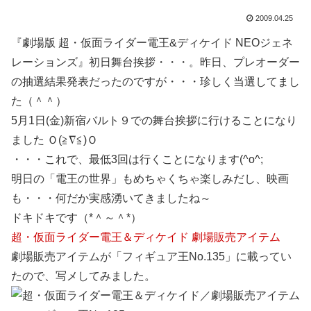
2009.04.25
『劇場版 超・仮面ライダー電王&ディケイド NEOジェネ
レーションズ』初日舞台挨拶・・・。昨日、プレオーダー
の抽選結果発表だったのですが・・・珍しく当選してまし
た（＾＾）
5月1日(金)新宿バルト９での舞台挨拶に行けることになり
ました Ｏ(≧∇≦)Ｏ
・・・これで、最低3回は行くことになります(^o^;
明日の「電王の世界」もめちゃくちゃ楽しみだし、映画
も・・・何だか実感湧いてきましたね～
ドキドキです（*＾～＾*）
超・仮面ライダー電王＆ディケイド 劇場販売アイテム
劇場販売アイテムが「フィギュア王No.135」に載ってい
たので、写メしてみました。