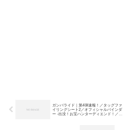
ガンバライド｜第4弾速報！／タッグファ
イリングシート2／オフィシャルバインダ
ー -出没！お宝ハンターディエンド！／パ
ワーアップVer.