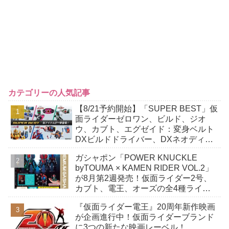
カテゴリーの人気記事
【8/21予約開始】「SUPER BEST」仮
面ライダーゼロワン、ビルド、ジオ
ウ、カブト、エグゼイド：変身ベルト
DXビルドドライバー、DXネオディケ
イドライバー、DXホッパーゼクターほ
ガシャポン「POWER KNUCKLE
か12点！
byTOUMA × KAMEN RIDER VOL.2」
が8月第2週発売！仮面ライダー2号、
カブト、電王、オーズの全4種ライン
ナップ！
『仮面ライダー電王』20周年新作映画
が企画進行中！仮面ライダーブランド
に3つの新たな映画レーベル！