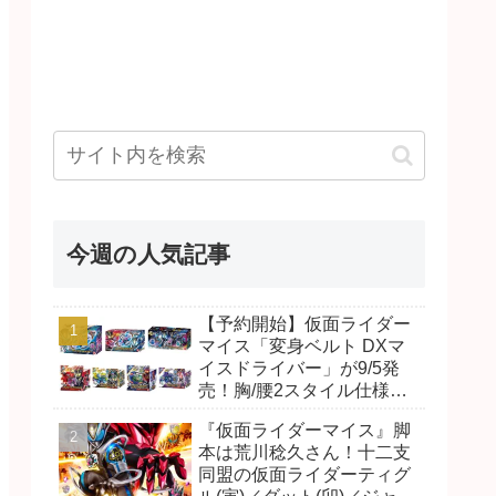
今週の人気記事
【予約開始】仮面ライダー
マイス「変身ベルト DXマ
イスドライバー」が9/5発
売！胸/腰2スタイル仕様！
リド/ハンマー、ダット/スラ
『仮面ライダーマイス』脚
ッシュ、ジャオ/バイト、ケ
本は荒川稔久さん！十二支
イ/ショットボーンバックル
同盟の仮面ライダーティグ
も！