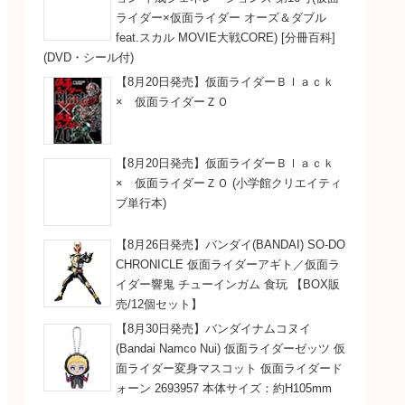
ライダー×仮面ライダー オーズ＆ダブル
feat.スカル MOVIE大戦CORE) [分冊百科]
(DVD・シール付)
【8月20日発売】仮面ライダーＢｌａｃｋ
× 仮面ライダーＺＯ
【8月20日発売】仮面ライダーＢｌａｃｋ
× 仮面ライダーＺＯ (小学館クリエイティ
ブ単行本)
【8月26日発売】バンダイ(BANDAI) SO-DO
CHRONICLE 仮面ライダーアギト／仮面ラ
イダー響鬼 チューインガム 食玩 【BOX販
売/12個セット】
【8月30日発売】バンダイナムコヌイ
(Bandai Namco Nui) 仮面ライダーゼッツ 仮
面ライダー変身マスコット 仮面ライダード
ォーン 2693957 本体サイズ：約H105mm