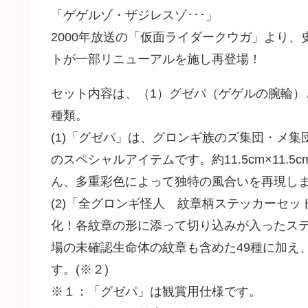
「ゲゲルゾ・ザジレスゾ･･･」
2000年放送の「仮面ライダークウガ」より
トが一部リニューアルを施し再登場！
セット内容は、（1）グゼパ（ゲゲルの腕輪）
種類。
(1)「グゼパ」は、グロンギ族のズ集団・メ
のスペシャルアイテムです。約11.5cm×11
ん、多重彩色によって独特の風合いを再現し
(2)「全グロンギ怪人 紋章柄ステッカーセ
化！各紋章の形に添って切り込みが入ったス
場の未確認生命体の紋章も含めた49種に加え
す。(※２)
※１：「グゼパ」は観賞用仕様です。