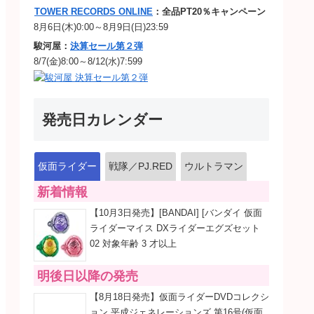
TOWER RECORDS ONLINE
：全品PT20％キャンペーン
8月6日(木)0:00～8月9日(日)23:59
駿河屋：
決算セール第２弾
8/7(金)8:00～8/12(水)7:599
発売日カレンダー
仮面ライダー
戦隊／PJ.RED
ウルトラマン
新着情報
【10月3日発売】[BANDAI] [バンダイ 仮面
ライダーマイス DXライダーエグズセット
02 対象年齢 3 才以上
明後日以降の発売
【8月18日発売】仮面ライダーDVDコレクシ
ョン 平成ジェネレーションズ 第16号(仮面