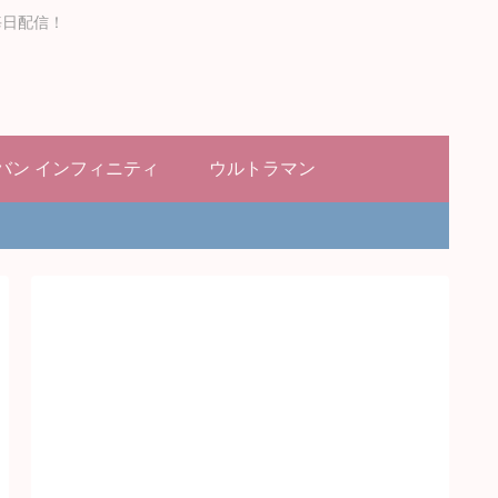
毎日配信！
バン インフィニティ
ウルトラマン