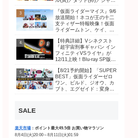
ル(寅)／ダット(卯)／ジャオ
(巳)、優菜の家庭教師・麻
『仮面ライダーマイス』9/6
尾達臣のキャストが発表！
放送開始！ネコが王の十二
トリガーのアキト金子隼也
支ティザー特報映像！仮面
さんも変身！
ライダームトン、ケイ、ヴ
ァンケンのビジュアルが公
【特典詳細】Vシネクスト
開！ライダーは子丑寅卯辰
『超宇宙刑事ギャバン イン
巳午未申酉戌亥猫猫の14
フィニティVSライヤ』が
人⁉
12/11上映！Blu-ray SP版は
「DXギャバリオンブレード
【8/21予約開始】「SUPER
(エタニティver.)」「ユカイ
BEST」仮面ライダーゼロ
ダーエモルギー」ほか豪華
ワン、ビルド、ジオウ、カ
特典付き！
ブト、エグゼイド：変身ベ
ルト DXビルドドライバ
ー、DXネオディケイドライ
バー、DXホッパーゼクター
SALE
ほか12点！
楽天市場
：ポイント最大49.5倍 お買い物マラソン
8月4日(火)20:00～8月11日(火)01:59