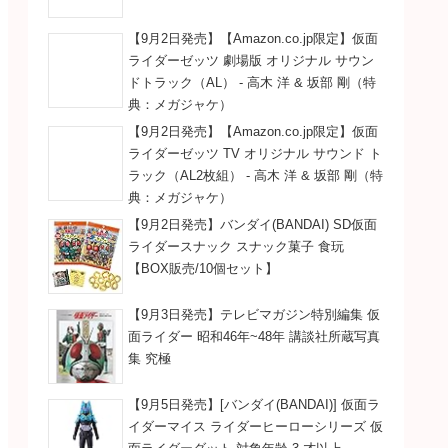
【9月2日発売】【Amazon.co.jp限定】仮面
ライダーゼッツ 劇場版 オリジナル サウン
ドトラック（AL） - 高木 洋 & 坂部 剛（特
典：メガジャケ）
【9月2日発売】【Amazon.co.jp限定】仮面
ライダーゼッツ TV オリジナル サウンド ト
ラック（AL2枚組） - 高木 洋 & 坂部 剛（特
典：メガジャケ）
【9月2日発売】バンダイ(BANDAI) SD仮面
ライダースナック スナック菓子 食玩
【BOX販売/10個セット】
【9月3日発売】テレビマガジン特別編集 仮
面ライダー 昭和46年~48年 講談社所蔵写真
集 究極
【9月5日発売】[バンダイ(BANDAI)] 仮面ラ
イダーマイス ライダーヒーローシリーズ 仮