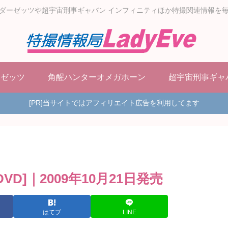
ダーゼッツや超宇宙刑事ギャバン インフィニティほか特撮関連情報を
ーゼッツ
角醒ハンターオメガホーン
超宇宙刑事ギャ
[PR]当サイトではアフィリエイト広告を利用してます
VD]｜2009年10月21日発売
はてブ
LINE