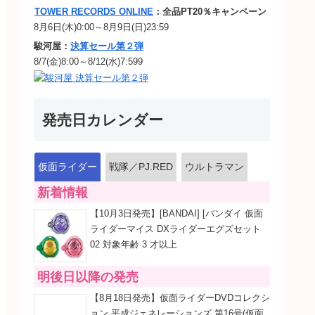
TOWER RECORDS ONLINE
：全品PT20％キャンペーン
8月6日(木)0:00～8月9日(日)23:59
駿河屋：
決算セール第２弾
8/7(金)8:00～8/12(水)7:599
発売日カレンダー
仮面ライダー
戦隊／PJ.RED
ウルトラマン
新着情報
【10月3日発売】[BANDAI] [バンダイ 仮面
ライダーマイス DXライダーエグズセット
02 対象年齢 3 才以上
明後日以降の発売
【8月18日発売】仮面ライダーDVDコレクシ
ョン 平成ジェネレーションズ 第16号(仮面