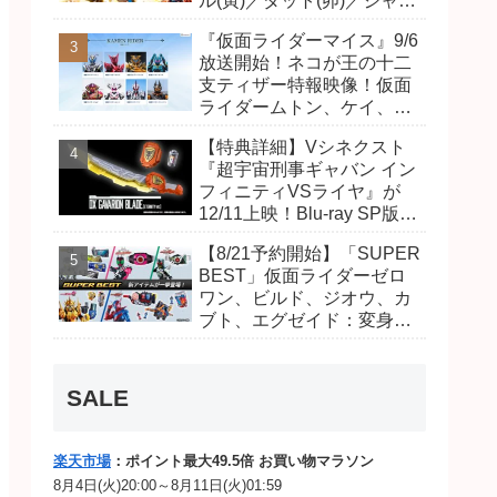
ル(寅)／ダット(卯)／ジャオ
(巳)、優菜の家庭教師・麻
『仮面ライダーマイス』9/6
尾達臣のキャストが発表！
放送開始！ネコが王の十二
トリガーのアキト金子隼也
支ティザー特報映像！仮面
さんも変身！
ライダームトン、ケイ、ヴ
ァンケンのビジュアルが公
【特典詳細】Vシネクスト
開！ライダーは子丑寅卯辰
『超宇宙刑事ギャバン イン
巳午未申酉戌亥猫猫の14
フィニティVSライヤ』が
人⁉
12/11上映！Blu-ray SP版は
「DXギャバリオンブレード
【8/21予約開始】「SUPER
(エタニティver.)」「ユカイ
BEST」仮面ライダーゼロ
ダーエモルギー」ほか豪華
ワン、ビルド、ジオウ、カ
特典付き！
ブト、エグゼイド：変身ベ
ルト DXビルドドライバ
ー、DXネオディケイドライ
バー、DXホッパーゼクター
SALE
ほか12点！
楽天市場
：ポイント最大49.5倍 お買い物マラソン
8月4日(火)20:00～8月11日(火)01:59