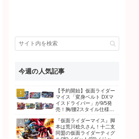
今週の人気記事
【予約開始】仮面ライダー
マイス「変身ベルト DXマ
イスドライバー」が9/5発
売！胸/腰2スタイル仕様！
リド/ハンマー、ダット/スラ
『仮面ライダーマイス』脚
ッシュ、ジャオ/バイト、ケ
本は荒川稔久さん！十二支
イ/ショットボーンバックル
同盟の仮面ライダーティグ
も！