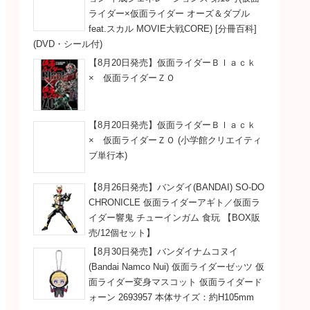
ライダー×仮面ライダー オーズ＆ダブル
feat.スカル MOVIE大戦CORE) [分冊百科]
(DVD・シール付)
【8月20日発売】仮面ライダーＢｌａｃｋ
× 仮面ライダーＺＯ
【8月20日発売】仮面ライダーＢｌａｃｋ
× 仮面ライダーＺＯ (小学館クリエイティ
ブ単行本)
【8月26日発売】バンダイ(BANDAI) SO-DO
CHRONICLE 仮面ライダーアギト／仮面ラ
イダー響鬼 チューインガム 食玩 【BOX販
売/12個セット】
【8月30日発売】バンダイナムコヌイ
(Bandai Namco Nui) 仮面ライダーゼッツ 仮
面ライダー変身マスコット 仮面ライダード
ォーン 2693957 本体サイズ：約H105mm