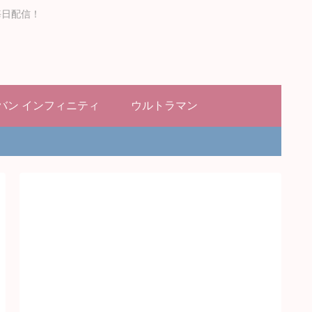
毎日配信！
バン インフィニティ
ウルトラマン