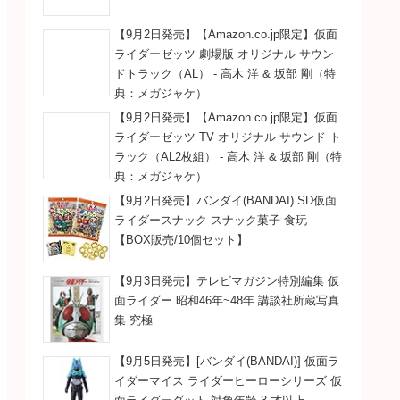
【9月2日発売】【Amazon.co.jp限定】仮面
ライダーゼッツ 劇場版 オリジナル サウン
ドトラック（AL） - 高木 洋 & 坂部 剛（特
典：メガジャケ）
【9月2日発売】【Amazon.co.jp限定】仮面
ライダーゼッツ TV オリジナル サウンド ト
ラック（AL2枚組） - 高木 洋 & 坂部 剛（特
典：メガジャケ）
【9月2日発売】バンダイ(BANDAI) SD仮面
ライダースナック スナック菓子 食玩
【BOX販売/10個セット】
【9月3日発売】テレビマガジン特別編集 仮
面ライダー 昭和46年~48年 講談社所蔵写真
集 究極
【9月5日発売】[バンダイ(BANDAI)] 仮面ラ
イダーマイス ライダーヒーローシリーズ 仮