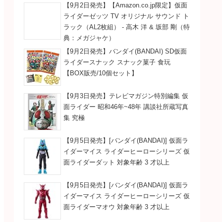
【9月2日発売】【Amazon.co.jp限定】仮面
ライダーゼッツ TV オリジナル サウンド ト
ラック（AL2枚組） - 高木 洋 & 坂部 剛（特
典：メガジャケ）
【9月2日発売】バンダイ(BANDAI) SD仮面
ライダースナック スナック菓子 食玩
【BOX販売/10個セット】
【9月3日発売】テレビマガジン特別編集 仮
面ライダー 昭和46年~48年 講談社所蔵写真
集 究極
【9月5日発売】[バンダイ(BANDAI)] 仮面ラ
イダーマイス ライダーヒーローシリーズ 仮
面ライダーダット 対象年齢 3 才以上
【9月5日発売】[バンダイ(BANDAI)] 仮面ラ
イダーマイス ライダーヒーローシリーズ 仮
面ライダーマオウ 対象年齢 3 才以上