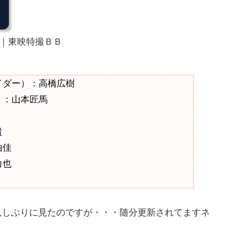
作発表｜東映特撮ＢＢ
イダー）：高橋広樹
）：山本匠馬
貴
由佳
力也
久しぶりに見たのですが・・・随分更新されてますネ