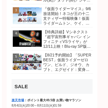
ル(寅)／ダット(卯)／ジャオ
(巳)、優菜の家庭教師・麻
『仮面ライダーマイス』9/6
尾達臣のキャストが発表！
放送開始！ネコが王の十二
トリガーのアキト金子隼也
支ティザー特報映像！仮面
さんも変身！
ライダームトン、ケイ、ヴ
ァンケンのビジュアルが公
【特典詳細】Vシネクスト
開！ライダーは子丑寅卯辰
『超宇宙刑事ギャバン イン
巳午未申酉戌亥猫猫の14
フィニティVSライヤ』が
人⁉
12/11上映！Blu-ray SP版は
「DXギャバリオンブレード
【8/21予約開始】「SUPER
(エタニティver.)」「ユカイ
BEST」仮面ライダーゼロ
ダーエモルギー」ほか豪華
ワン、ビルド、ジオウ、カ
特典付き！
ブト、エグゼイド：変身ベ
ルト DXビルドドライバ
ー、DXネオディケイドライ
バー、DXホッパーゼクター
SALE
ほか12点！
楽天市場
：ポイント最大49.5倍 お買い物マラソン
8月4日(火)20:00～8月11日(火)01:59