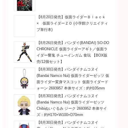
【8月20日発売】仮面ライダーＢｌａｃｋ
× 仮面ライダーＺＯ (小学館クリエイティ
ブ単行本)
【8月26日発売】バンダイ(BANDAI) SO-DO
CHRONICLE 仮面ライダーアギト／仮面ラ
イダー響鬼 チューインガム 食玩 【BOX販
売/12個セット】
【8月30日発売】バンダイナムコヌイ
(Bandai Namco Nui) 仮面ライダーゼッツ 仮
面ライダー変身マスコット 仮面ライダード
ォーン 2693957 本体サイズ：約H105mm
【8月30日発売】バンダイナムコヌイ
(Bandai Namco Nui) 仮面ライダーゼッツ
Chibiぬいぐるみ ジーク 2693952 本体サイ
ズ：約H170×W100×D70mm
【8月30日発売】バンダイナムコヌイ