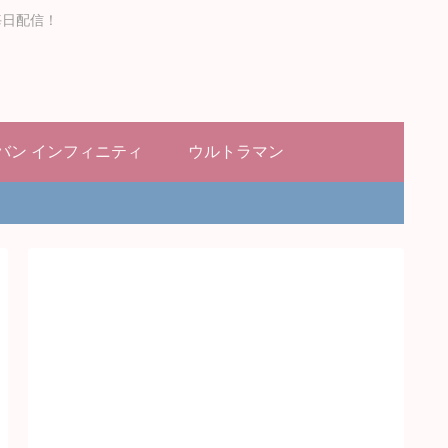
毎日配信！
バン インフィニティ
ウルトラマン