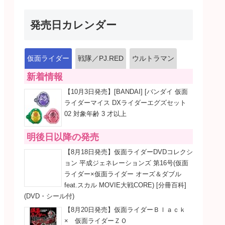
発売日カレンダー
仮面ライダー
戦隊／PJ.RED
ウルトラマン
新着情報
【10月3日発売】[BANDAI] [バンダイ 仮面
ライダーマイス DXライダーエグズセット
02 対象年齢 3 才以上
明後日以降の発売
【8月18日発売】仮面ライダーDVDコレクシ
ョン 平成ジェネレーションズ 第16号(仮面
ライダー×仮面ライダー オーズ＆ダブル
feat.スカル MOVIE大戦CORE) [分冊百科]
(DVD・シール付)
【8月20日発売】仮面ライダーＢｌａｃｋ
× 仮面ライダーＺＯ