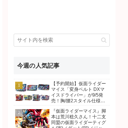
今週の人気記事
【予約開始】仮面ライダー
マイス「変身ベルト DXマ
イスドライバー」が9/5発
売！胸/腰2スタイル仕様！
リド/ハンマー、ダット/スラ
『仮面ライダーマイス』脚
ッシュ、ジャオ/バイト、ケ
本は荒川稔久さん！十二支
イ/ショットボーンバックル
同盟の仮面ライダーティグ
も！