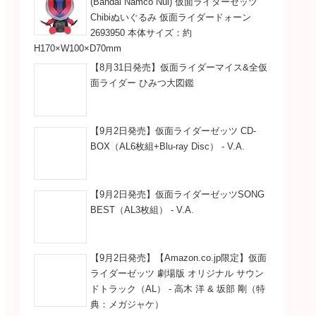
(Bandai Namco Nui) 仮面ライダーゼッツ
Chibiぬいぐるみ 仮面ライダードォーン
2693950 本体サイズ：約
H170×W100×D70mm
【8月31日発売】仮面ライダーマイス&全仮
面ライダー ひみつ大図鑑
【9月2日発売】仮面ライダーゼッツ CD-
BOX（AL6枚組+Blu-ray Disc） - V.A.
【9月2日発売】仮面ライダーゼッツSONG
BEST（AL3枚組） - V.A.
【9月2日発売】【Amazon.co.jp限定】仮面
ライダーゼッツ 劇場版 オリジナル サウン
ドトラック（AL） - 高木 洋 & 坂部 剛（特
典：メガジャケ）