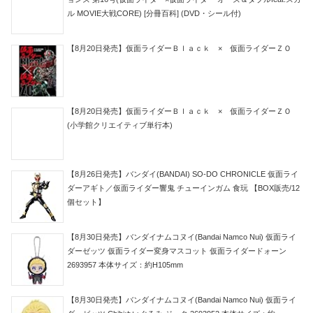
ル MOVIE大戦CORE) [分冊百科] (DVD・シール付)
【8月20日発売】仮面ライダーＢｌａｃｋ × 仮面ライダーＺＯ
【8月20日発売】仮面ライダーＢｌａｃｋ × 仮面ライダーＺＯ
(小学館クリエイティブ単行本)
【8月26日発売】バンダイ(BANDAI) SO-DO CHRONICLE 仮面ライ
ダーアギト／仮面ライダー響鬼 チューインガム 食玩 【BOX販売/12
個セット】
【8月30日発売】バンダイナムコヌイ(Bandai Namco Nui) 仮面ライ
ダーゼッツ 仮面ライダー変身マスコット 仮面ライダードォーン
2693957 本体サイズ：約H105mm
【8月30日発売】バンダイナムコヌイ(Bandai Namco Nui) 仮面ライ