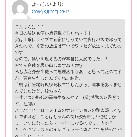
よっしい
より:
2009年9月20日 23:13
こんばんは＾＾
今日の放送も笑い所満載でしたね～！！
実は土曜日ライブで新宿に行っていて夜行バスで帰って
きたので、今朝の放送は車中でワンセグ放送を見てたの
です。
なので、笑いを堪えるのが本当に大変でした～！！
おでん合体を思い出しますねぇ(笑)
私も流之介が生徒って無理あるなあ…と思ってたのです
が、実習生だったんですね。納得。
千明は初登場時現役高校生でしたから、違和感ありませ
んでしたけど、源ちゃん…
一体いつの時代の高校生なんや？！(笑)感覚ズレ過ぎで
すよね(笑)
スーパーヒーロータイムのナレーションの翔太郎じゃな
いですけど、ことはちゃんの制服姿が眩しい(笑)しか
し、いつになったらスーパーになるのでしょうか？
もう今回はラストのイレギュラー合体に全てを持ってか
れましたよ；；