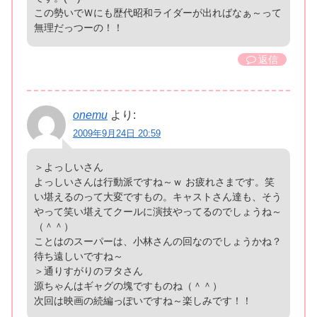
この勢いでＷにも歴代昭和ライダーが出ればなぁ～って
無理だっつーの！！
返信
onemu
より:
2009年9月24日 20:59
＞よっしいさん
よっしいさんは行動派ですね～ｗ お疲れさまです。笑
い堪えるのって大変ですもの。キャストさん達も、そう
やって笑い堪えてクールに演技やってるのでしょうね～
（＾＾）
ことはのスーパーは、小林さんの回なのでしょうかね？
待ち遠しいですね～
＞通りすがりのヲタさん
源ちゃんはギャグの塊ですものね（＾＾）
次回は映画の続編っぽいですね～楽しみです！！