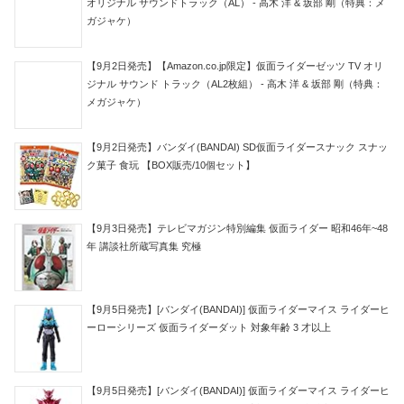
オリジナル サウンドトラック（AL） - 高木 洋 & 坂部 剛（特典：メ
ガジャケ）
【9月2日発売】【Amazon.co.jp限定】仮面ライダーゼッツ TV オリ
ジナル サウンド トラック（AL2枚組） - 高木 洋 & 坂部 剛（特典：
メガジャケ）
【9月2日発売】バンダイ(BANDAI) SD仮面ライダースナック スナッ
ク菓子 食玩 【BOX販売/10個セット】
【9月3日発売】テレビマガジン特別編集 仮面ライダー 昭和46年~48
年 講談社所蔵写真集 究極
【9月5日発売】[バンダイ(BANDAI)] 仮面ライダーマイス ライダーヒ
ーローシリーズ 仮面ライダーダット 対象年齢 3 才以上
【9月5日発売】[バンダイ(BANDAI)] 仮面ライダーマイス ライダーヒ