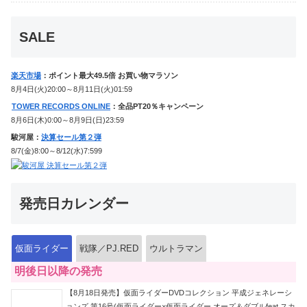
ケンに変身！マイスもフォームチェン
ジ！
SALE
楽天市場
：ポイント最大49.5倍 お買い物マラソン
8月4日(火)20:00～8月11日(火)01:59
TOWER RECORDS ONLINE
：全品PT20％キャンペーン
8月6日(木)0:00～8月9日(日)23:59
駿河屋：
決算セール第２弾
8/7(金)8:00～8/12(水)7:599
発売日カレンダー
仮面ライダー
戦隊／PJ.RED
ウルトラマン
明後日以降の発売
【8月18日発売】仮面ライダーDVDコレクション 平成ジェネレーシ
ョンズ 第16号(仮面ライダー×仮面ライダー オーズ＆ダブルfeat.スカ