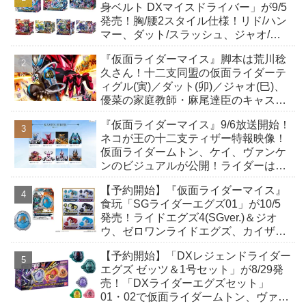
身ベルト DXマイスドライバー」が9/5
発売！胸/腰2スタイル仕様！リド/ハン
マー、ダット/スラッシュ、ジャオ/バ
イト、ケイ/ショットボーンバックル
『仮面ライダーマイス』脚本は荒川稔
も！
久さん！十二支同盟の仮面ライダーテ
ィグル(寅)／ダット(卯)／ジャオ(巳)、
優菜の家庭教師・麻尾達臣のキャスト
が発表！トリガーのアキト金子隼也さ
『仮面ライダーマイス』9/6放送開始！
んも変身！
ネコが王の十二支ティザー特報映像！
仮面ライダームトン、ケイ、ヴァンケ
ンのビジュアルが公開！ライダーは子
丑寅卯辰巳午未申酉戌亥猫猫の14人⁉
【予約開始】『仮面ライダーマイス』
食玩「SGライダーエグズ01」が10/5
発売！ライドエグズ4(SGver.)＆ジオ
ウ、ゼロワンライドエグズ、カイザ、
ギャレン、ディエンドシードエグズ！
【予約開始】「DXレジェンドライダー
エグズ ゼッツ＆1号セット」が8/29発
売！「DXライダーエグズセット」
01・02で仮面ライダームトン、ヴァン