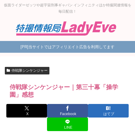
仮面ライダーゼッツや超宇宙刑事ギャバン インフィニティほか特撮関連情報を
毎日配信！
[PR]当サイトではアフィリエイト広告を利用してます
侍戦隊シンケンジャー
侍戦隊シンケンジャー｜第三十幕「操学
園」感想
X
Facebook
はてブ
LINE