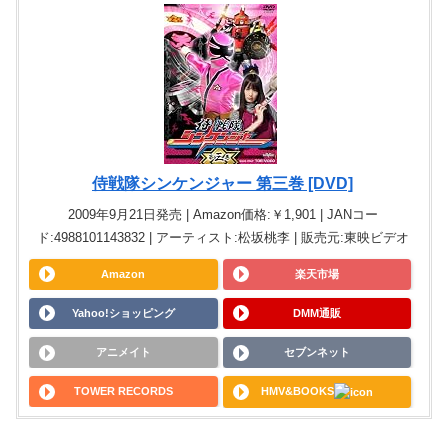
侍戦隊シンケンジャー 第三巻 [DVD]
2009年9月21日発売 | Amazon価格:￥1,901 | JANコー
ド:4988101143832 | アーティスト:松坂桃李 | 販売元:東映ビデオ
Amazon
楽天市場
Yahoo!ショッピング
DMM通販
アニメイト
セブンネット
TOWER RECORDS
HMV&BOOKS