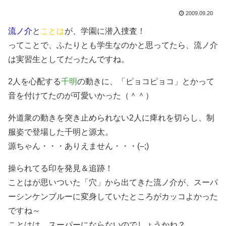
2009.09.20
流ノ介
と
ことは
が、学園に潜入捜査！
ってことで、ふたりとも学生なのかと思ってたら、流ノ介
は実習生としてだったんですね。
2人を心配する
千明
の動きに、「ピョコピョコ」とかって
音を付けてたのが可愛いかった（＾＾）
外道衆の動きを突き止められない2人に痺れを切らし、制
服姿で登場した千明と源太。
源ちゃん・・・ありえません・・・(–;)
操られてる印を発見＆追跡！
ことはが思いついた「穴」から出てきた流ノ介が、スーパ
ーシンケンブルーに変身していたところがカッコよかった
ですね～
ことはは、スーパーにならないのでしょうかね？