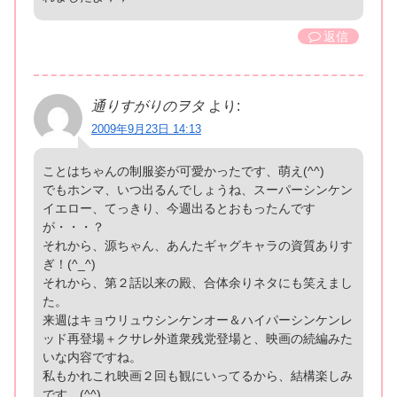
返信
通りすがりのヲタ
より:
2009年9月23日 14:13
ことはちゃんの制服姿が可愛かったです、萌え(^^)
でもホンマ、いつ出るんでしょうね、スーパーシンケン
イエロー、てっきり、今週出るとおもったんです
が・・・？
それから、源ちゃん、あんたギャグキャラの資質ありす
ぎ！(^_^)
それから、第２話以来の殿、合体余りネタにも笑えまし
た。
来週はキョウリュウシンケンオー＆ハイパーシンケンレ
ッド再登場＋クサレ外道衆残党登場と、映画の続編みた
いな内容ですね。
私もかれこれ映画２回も観にいってるから、結構楽しみ
です。(^^)