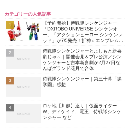
カテゴリーの人気記事
【予約開始】侍戦隊シンケンジャー
「DXROBO UNIVERSE シンケンオ
ー」「アクションヒーロー シンケンレ
ッド」が7/5発売！折神⇔エンブレムモ
ード組換！全身15箇所以上可動＆シン
侍戦隊シンケンジャーとよしもと新喜
ケンマル付属！
劇じゃ～｜開催会見＆プレ公演／シン
ケンジャーと吉本新喜劇が2月27日な
んばグランド花月で合体！
侍戦隊シンケンジャー｜第三十幕「操
学園」感想
ロケ地【川越】巡り｜仮面ライダー
W、ディケイド、電王、侍戦隊シンケ
ンジャー など