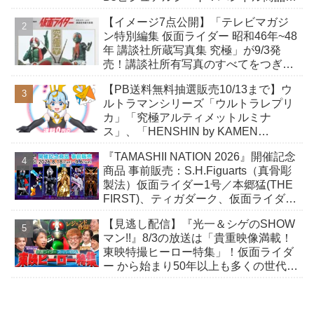
きも！
【イメージ7点公開】「テレビマガジ
ン特別編集 仮面ライダー 昭和46年~48
年 講談社所蔵写真集 究極」が9/3発
売！講談社所有写真のすべてをつぎ込
んだ究極の写真集！
【PB送料無料抽選販売10/13まで】ウ
ルトラマンシリーズ「ウルトラレプリ
カ」「究極アルティメットルミナ
ス」、「HENSHIN by KAMEN
RIDER」スニーカーほか
『TAMASHII NATION 2026』開催記念
商品 事前販売：S.H.Figuarts（真骨彫
製法）仮面ライダー1号／本郷猛(THE
FIRST)、ティガダーク、仮面ライダー
ガヴおカシなセット
【見逃し配信】『光一＆シゲのSHOW
マン!!』8/3の放送は「貴重映像満載！
東映特撮ヒーロー特集」！仮面ライダ
ー から始まり50年以上も多くの世代に
愛され続ける秘密をレジェンド達が明
かす！