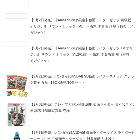
【9月2日発売】【Amazon.co.jp限定】仮面ライダーゼッツ 劇場版
オリジナル サウンドトラック（AL） - 高木 洋 & 坂部 剛（特典：メ
ガジャケ）
【9月2日発売】【Amazon.co.jp限定】仮面ライダーゼッツ TV オリ
ジナル サウンド トラック（AL2枚組） - 高木 洋 & 坂部 剛（特典：
メガジャケ）
【9月2日発売】バンダイ(BANDAI) SD仮面ライダースナック スナッ
ク菓子 食玩 【BOX販売/10個セット】
【9月3日発売】テレビマガジン特別編集 仮面ライダー 昭和46年~48
年 講談社所蔵写真集 究極
【9月5日発売】[バンダイ(BANDAI)] 仮面ライダーマイス ライダーヒ
ーローシリーズ 仮面ライダーダット 対象年齢 3 才以上