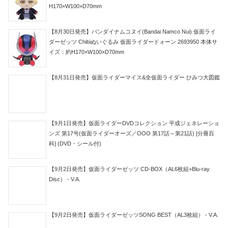
H170×W100×D70mm
【8月30日発売】バンダイナムコヌイ(Bandai Namco Nui) 仮面ライ
ダーゼッツ Chibiぬいぐるみ 仮面ライダードォーン 2693950 本体サ
イズ：約H170×W100×D70mm
【8月31日発売】仮面ライダーマイス&全仮面ライダー ひみつ大図鑑
【9月1日発売】仮面ライダーDVDコレクション 平成ジェネレーショ
ンズ 第17号(仮面ライダーオーズ／OOO 第17話～第21話) [分冊百
科] (DVD・シール付)
【9月2日発売】仮面ライダーゼッツ CD-BOX（AL6枚組+Blu-ray
Disc） - V.A.
【9月2日発売】仮面ライダーゼッツSONG BEST（AL3枚組） - V.A.