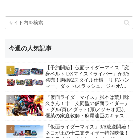
今週の人気記事
【予約開始】仮面ライダーマイス「変
身ベルト DXマイスドライバー」が9/5
発売！胸/腰2スタイル仕様！リド/ハン
マー、ダット/スラッシュ、ジャオ/バ
イト、ケイ/ショットボーンバックル
『仮面ライダーマイス』脚本は荒川稔
も！
久さん！十二支同盟の仮面ライダーテ
ィグル(寅)／ダット(卯)／ジャオ(巳)、
優菜の家庭教師・麻尾達臣のキャスト
が発表！トリガーのアキト金子隼也さ
『仮面ライダーマイス』9/6放送開始！
んも変身！
ネコが王の十二支ティザー特報映像！