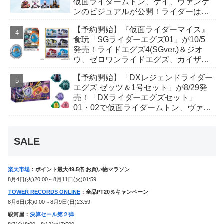
仮面ライダームトン、ケイ、ヴァンケ
ンのビジュアルが公開！ライダーは子
丑寅卯辰巳午未申酉戌亥猫猫の14人⁉
【予約開始】『仮面ライダーマイス』
食玩「SGライダーエグズ01」が10/5
発売！ライドエグズ4(SGver.)＆ジオ
ウ、ゼロワンライドエグズ、カイザ、
ギャレン、ディエンドシードエグズ！
【予約開始】「DXレジェンドライダー
エグズ ゼッツ＆1号セット」が8/29発
売！「DXライダーエグズセット」
01・02で仮面ライダームトン、ヴァン
ケンに変身！マイスもフォームチェン
ジ！
SALE
楽天市場
：ポイント最大49.5倍 お買い物マラソン
8月4日(火)20:00～8月11日(火)01:59
TOWER RECORDS ONLINE
：全品PT20％キャンペーン
8月6日(木)0:00～8月9日(日)23:59
駿河屋：
決算セール第２弾