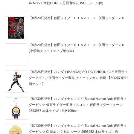
ル MOVIE大戦CORE) [分冊百科] (DVD・シール付)
【8月20日発売】仮面ライダーＢｌａｃｋ × 仮面ライダーＺＯ
【8月20日発売】仮面ライダーＢｌａｃｋ × 仮面ライダーＺＯ
(小学館クリエイティブ単行本)
【8月26日発売】バンダイ(BANDAI) SO-DO CHRONICLE 仮面ライ
ダーアギト／仮面ライダー響鬼 チューインガム 食玩 【BOX販売/12
個セット】
【8月30日発売】バンダイナムコヌイ(Bandai Namco Nui) 仮面ライ
ダーゼッツ 仮面ライダー変身マスコット 仮面ライダードォーン
2693957 本体サイズ：約H105mm
【8月30日発売】バンダイナムコヌイ(Bandai Namco Nui) 仮面ライ
ダーゼッツ Chibiぬいぐるみ ジーク 2693952 本体サイズ：約