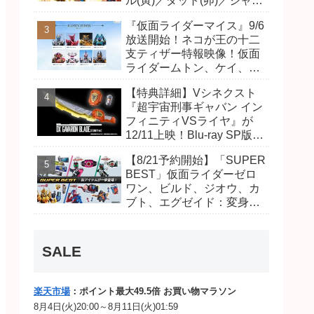
ル(寅)／ダット(卯)／ジャオ
(巳)、優菜の家庭教師・麻
『仮面ライダーマイス』9/6
尾達臣のキャストが発表！
放送開始！ネコが王の十二
トリガーのアキト金子隼也
支ティザー特報映像！仮面
さんも変身！
ライダームトン、ケイ、ヴ
ァンケンのビジュアルが公
【特典詳細】Vシネクスト
開！ライダーは子丑寅卯辰
『超宇宙刑事ギャバン イン
巳午未申酉戌亥猫猫の14
フィニティVSライヤ』が
人⁉
12/11上映！Blu-ray SP版は
「DXギャバリオンブレード
【8/21予約開始】「SUPER
(エタニティver.)」「ユカイ
BEST」仮面ライダーゼロ
ダーエモルギー」ほか豪華
ワン、ビルド、ジオウ、カ
特典付き！
ブト、エグゼイド：変身ベ
ルト DXビルドドライバ
ー、DXネオディケイドライ
バー、DXホッパーゼクター
SALE
ほか12点！
楽天市場
：ポイント最大49.5倍 お買い物マラソン
8月4日(火)20:00～8月11日(火)01:59