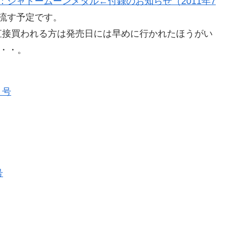
シャドームーンメダル←付録のお知らせ（2011年7
流す予定です。
直接買われる方は発売日には早めに行かれたほうがい
・・・。
月号
号