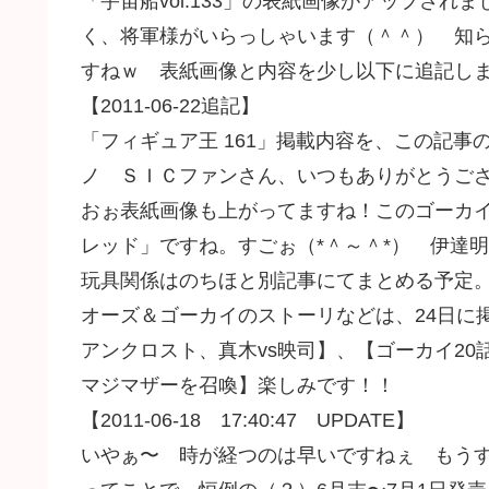
「宇宙船vol.133」の表紙画像がアップさ
く、将軍様がいらっしゃいます（＾＾） 知
すねｗ 表紙画像と内容を少し以下に追記し
【2011-06-22追記】
「フィギュア王 161」掲載内容を、この記事の
ノ ＳＩＣファンさん、いつもありがとうご
おぉ表紙画像も上がってますね！このゴーカイレッ
レッド」ですね。すごぉ（*＾～＾*） 伊達明氏の
玩具関係はのちほと別記事にてまとめる予定
オーズ＆ゴーカイのストーリなどは、24日に
アンクロスト、真木vs映司】、【ゴーカイ2
マジマザーを召喚】楽しみです！！
【2011-06-18 17:40:47 UPDATE】
いやぁ〜 時が経つのは早いですねぇ もうすぐ月末