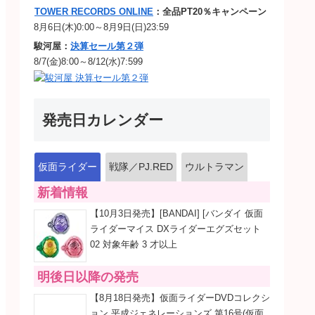
TOWER RECORDS ONLINE
：全品PT20％キャンペーン
8月6日(木)0:00～8月9日(日)23:59
駿河屋：
決算セール第２弾
8/7(金)8:00～8/12(水)7:599
発売日カレンダー
仮面ライダー
戦隊／PJ.RED
ウルトラマン
新着情報
【10月3日発売】[BANDAI] [バンダイ 仮面
ライダーマイス DXライダーエグズセット
02 対象年齢 3 才以上
明後日以降の発売
【8月18日発売】仮面ライダーDVDコレクシ
ョン 平成ジェネレーションズ 第16号(仮面