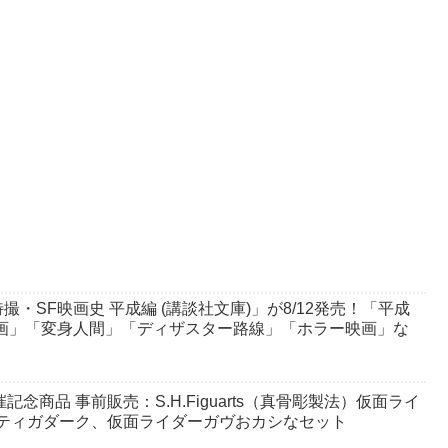
・SF映画史 平成編 (講談社文庫)」が8/12発売！「平成
画」「変身人間」「ディザスター路線」「ホラー映画」な
6』開催記念商品 事前販売：S.H.Figuarts（真骨彫製法）仮面ライ
T)、ティガダーク、仮面ライダーガヴおカシなセット