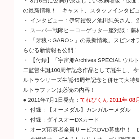
・ 8月6日に公開が決定している劇場版「仮面
の最新情報！ キャスト、スタッフインタビ
・ インタビュー：伊狩鎧役／池田純矢さん、
・ スーパー戦隊ヒーローゲッター座対談：藤林聖
・ 「牙狼＜GARO＞」の最新情報。スピンオ
らなる新情報も公開！
・ 【付録】「宇宙船Archives SPECIA
二監督生誕100周年記念作品として誕生し、
ルトラシリーズ生誕45周年記念と併せて大特
ルトラファンは必読の内容！
● 2011年7月1日発売：
てれびくん 2011年 08
・ 付録：【オーメダル】カンガルーメダル
・ 付録：ダイスオーDXカード
・ オーズ応募者全員サービスDVD募集中！ 