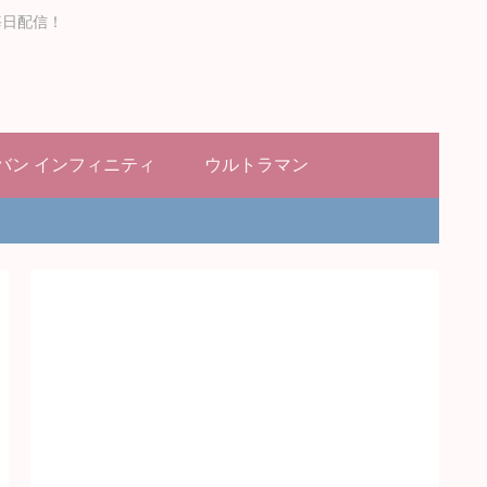
毎日配信！
バン インフィニティ
ウルトラマン