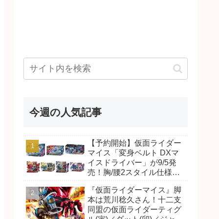
今週の人気記事
【予約開始】仮面ライダー
マイス「変身ベルト DXマ
イスドライバー」が9/5発
売！胸/腰2スタイル仕様！
リド/ハンマー、ダット/スラ
『仮面ライダーマイス』脚
ッシュ、ジャオ/バイト、ケ
本は荒川稔久さん！十二支
イ/ショットボーンバックル
同盟の仮面ライダーティグ
も！