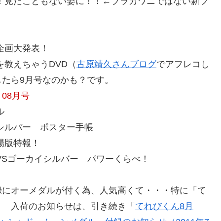
！見たこともない姿に！！←ブラカワニではない新フ
企画大発表！
を教えちゃうDVD（
古原靖久さんブログ
でアフレコし
たら9月号なのかも？です。
 08月号
ル
シルバー ポスター手帳
場版特報！
VSゴーカイシルバー パワーくらべ！
録にオーメダルが付く為、人気高くて・・・特に「て
。 入荷のお知らせは、引き続き「
てれびくん8月