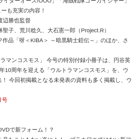
ライダーオーズ/OOO」「海賊戦隊ゴーカイジャー」
ューも充実の内容！
渡辺勝也監督
子、荒川稔久、大石憲一郎（Project.R）
フ作品「呀＜KIBA＞ ～暗黒騎士鎧伝～」のほか、さ
L ウルトラマンコスモス」 今号の特別付録小冊子は、円谷英
今年10周年を迎える「ウルトラマンコスモス」を、ウ
集！ 今回初掲載となる未発表の資料も多く掲載し、ウ
月号
DVDで新フォーム！？