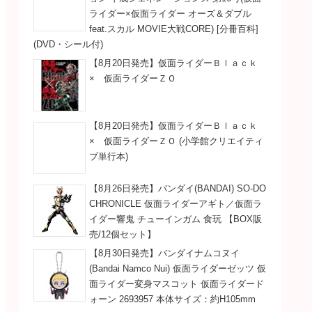
ライダー×仮面ライダー オーズ＆ダブル
feat.スカル MOVIE大戦CORE) [分冊百科]
(DVD・シール付)
【8月20日発売】仮面ライダーＢｌａｃｋ
× 仮面ライダーＺＯ
【8月20日発売】仮面ライダーＢｌａｃｋ
× 仮面ライダーＺＯ (小学館クリエイティ
ブ単行本)
【8月26日発売】バンダイ(BANDAI) SO-DO
CHRONICLE 仮面ライダーアギト／仮面ラ
イダー響鬼 チューインガム 食玩 【BOX販
売/12個セット】
【8月30日発売】バンダイナムコヌイ
(Bandai Namco Nui) 仮面ライダーゼッツ 仮
面ライダー変身マスコット 仮面ライダード
ォーン 2693957 本体サイズ：約H105mm