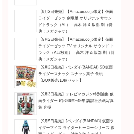
【9月2日発売】【Amazon.co.jp限定】仮面
ライダーゼッツ 劇場版 オリジナル サウン
ドトラック（AL） - 高木 洋 & 坂部 剛（特
典：メガジャケ）
【9月2日発売】【Amazon.co.jp限定】仮面
ライダーゼッツ TV オリジナル サウンド ト
ラック（AL2枚組） - 高木 洋 & 坂部 剛（特
典：メガジャケ）
【9月2日発売】バンダイ(BANDAI) SD仮面
ライダースナック スナック菓子 食玩
【BOX販売/10個セット】
【9月3日発売】テレビマガジン特別編集 仮
面ライダー 昭和46年~48年 講談社所蔵写真
集 究極
【9月5日発売】[バンダイ(BANDAI)] 仮面ラ
イダーマイス ライダーヒーローシリーズ 仮