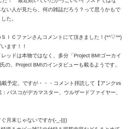
れました！ 最近続いていたかっこいいイラストではな
らない人が見たら、何の雑誌だろう？って思うかもで
ました。
ＳＩＣファンさんコメントにて頂きました！(*^▽^*)
ざいます！！
ドは本物ではなく、多分「Project BM!ゴーカイ
、Project BM!のインタビューも載るようです。
。
掲載予定。ですが・・・コメント拝読して【アンクvs
0話：バスコがデカマスター、ウルザードファイヤー、
じゃないですか(-_-|||)