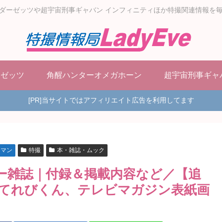
ダーゼッツや超宇宙刑事ギャバン インフィニティほか特撮関連情報を
ーゼッツ
角醒ハンターオメガホーン
超宇宙刑事ギャ
[PR]当サイトではアフィリエイト広告を利用してます
ラマン
特撮
本・雑誌・ムック
ビー雑誌｜付録＆掲載内容など／【追
てれびくん、テレビマガジン表紙画