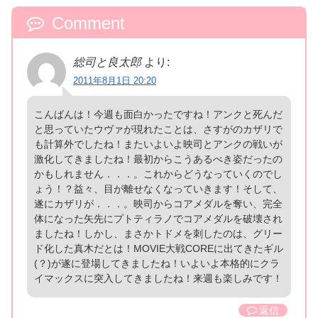
Comment
総司と良太郎
より:
2011年8月1日 20:20
こんばんは！今週も面白かったですね！アンクと死んだ
と思っていたウヴァが現れたことは、さすがのカザリで
も計算外でしたね！またいよいよ映司とアンクの戦いが
激化してきましたね！最初からこうあるべき姿だったの
かもしれません．．．。これからどうなっていくのでし
ょう！？益々、目が離せなくなっていきます！そして、
遂にカザリが．．．。映司からコアメダルを奪い、完全
体になった矢先にプトティラノでコアメダルを破壊され
ましたね！しかし、まさかトドメを刺したのは、グリー
ド化した真木だとは！MOVIE大戦COREに出てきたギル
(？)が遂に登場してきましたね！いよいよ本格的にクラ
イマックスに突入してきましたね！来週も楽しみです！
返信