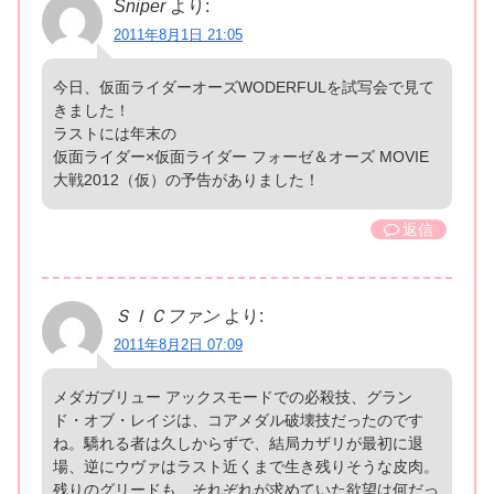
Sniper
より:
2011年8月1日 21:05
今日、仮面ライダーオーズWODERFULを試写会で見て
きました！
ラストには年末の
仮面ライダー×仮面ライダー フォーゼ＆オーズ MOVIE
大戦2012（仮）の予告がありました！
返信
ＳＩＣファン
より:
2011年8月2日 07:09
メダガブリュー アックスモードでの必殺技、グラン
ド・オブ・レイジは、コアメダル破壊技だったのです
ね。驕れる者は久しからずで、結局カザリが最初に退
場、逆にウヴァはラスト近くまで生き残りそうな皮肉。
残りのグリードも、それぞれが求めていた欲望は何だっ