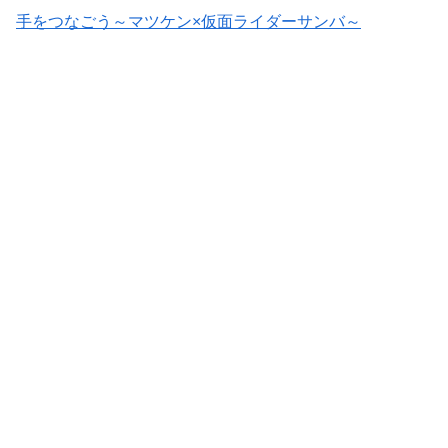
手をつなごう～マツケン×仮面ライダーサンバ～