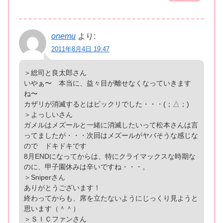
onemu
より:
2011年8月4日 19:47
＞総司と良太郎さん
いやぁ〜 本当に、益々目が離せなくなっていきます
ね〜
カザリが消滅するとはビックリでした・・・(；△；)
＞よっしいさん
ガメルはメズールと一緒に消滅したいって松本さんは言
ってましたが・・・次回はメズールがヤバそうな感じな
ので ドキドキです
8月ENDになってからは、特にクライマックスな時期な
のに、甲子園休みは辛いですね・・・。
＞Sniperさん
ありがとうございます！
終わってからも、席を立たないようにじっくり見ようと
思います（＾＾）
＞ＳＩＣファンさん