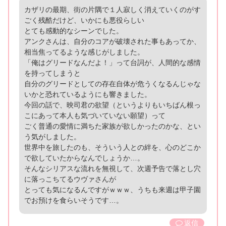
カザリの最期、街の片隅で１人寂しく消えていくのがす
ごく残酷だけど、いかにも悪役らしい
とても感動的なシーンでした。
アンクさんは、自分のコアが破壊された事もあってか、
相当焦ってるような感じがしました。
「俺はグリードなんだよ！」って台詞が、人間的な感情
を持ってしまうと
自分のグリードとしての存在自体が危うくなるんじゃな
いかと恐れているようにも響きました。
今回の話で、映司君の欲望（というよりもいちばん根っ
こにあって本人も気づいていない願望）って
ごく普通の愛情に満ちた家族が欲しかったのかな、とい
う気がしました。
世界中を旅したのも、そういう人との絆を、心のどこか
で欲していたからなんでしょうか…。
そんなシリアスな流れを無視して、次週予告で落とし穴
に落っこちてるウヴァさんが
とっても気になるんですがｗｗｗ、うちも来週は甲子園
でお預けを食らいそうです…。
返信