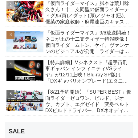
『仮面ライダーマイス』脚本は荒川稔
も！
久さん！十二支同盟の仮面ライダーテ
ィグル(寅)／ダット(卯)／ジャオ(巳)、
優菜の家庭教師・麻尾達臣のキャスト
が発表！トリガーのアキト金子隼也さ
『仮面ライダーマイス』9/6放送開始！
んも変身！
ネコが王の十二支ティザー特報映像！
仮面ライダームトン、ケイ、ヴァンケ
ンのビジュアルが公開！ライダーは子
丑寅卯辰巳午未申酉戌亥猫猫の14人⁉
【特典詳細】Vシネクスト『超宇宙刑
事ギャバン インフィニティVSライ
ヤ』が12/11上映！Blu-ray SP版は
「DXギャバリオンブレード(エタニテ
ィver.)」「ユカイダーエモルギー」ほ
【8/21予約開始】「SUPER BEST」仮
か豪華特典付き！
面ライダーゼロワン、ビルド、ジオ
ウ、カブト、エグゼイド：変身ベルト
DXビルドドライバー、DXネオディケ
イドライバー、DXホッパーゼクターほ
か12点！
SALE