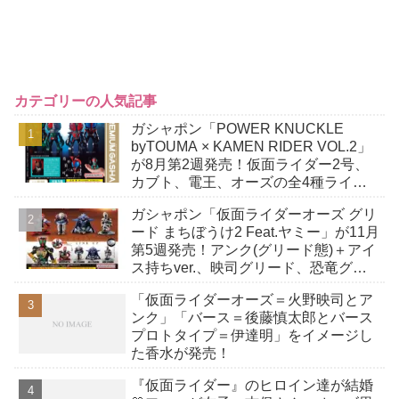
カテゴリーの人気記事
ガシャポン「POWER KNUCKLE
byTOUMA × KAMEN RIDER VOL.2」
が8月第2週発売！仮面ライダー2号、
カブト、電王、オーズの全4種ライン
ナップ！
ガシャポン「仮面ライダーオーズ グリ
ード まちぼうけ2 Feat.ヤミー」が11月
第5週発売！アンク(グリード態)＋アイ
ス持ちver.、映司グリード、恐竜グリ
ード、屑ヤミーの全5種！
「仮面ライダーオーズ＝火野映司とア
ンク」「バース＝後藤慎太郎とバース
プロトタイプ＝伊達明」をイメージし
た香水が発売！
『仮面ライダー』のヒロイン達が結婚