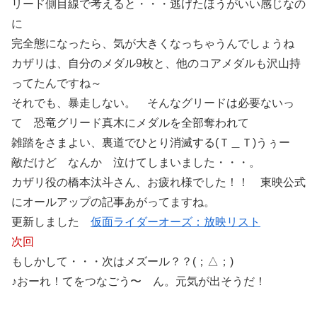
リード側目線で考えると・・・逃げたほうがいい感じなの
に
完全態になったら、気が大きくなっちゃうんでしょうね
カザリは、自分のメダル9枚と、他のコアメダルも沢山持
ってたんですね～
それでも、暴走しない。 そんなグリードは必要ないっ
て 恐竜グリード真木にメダルを全部奪われて
雑踏をさまよい、裏道でひとり消滅する(Ｔ＿Ｔ)うぅー
敵だけど なんか 泣けてしまいました・・・。
カザリ役の橋本汰斗さん、お疲れ様でした！！ 東映公式
にオールアップの記事あがってますね。
更新しました
仮面ライダーオーズ：放映リスト
次回
もしかして・・・次はメズール？？(；△；)
♪おーれ！てをつなごう〜 ん。元気が出そうだ！