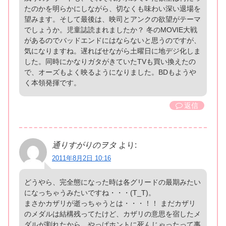
たのかを明らかにしながら、切なくも味わい深い退場を
望みます。そして最後は、映司とアンクの欲望がテーマ
でしょうか。児童誌読まれましたか？ 冬のMOVIE大戦
があるのでバッドエンドにはならないと思うのですが、
気になりますね。遅ればせながら土曜日に地デジ化しま
した。同時にかなりガタがきていたTVも買い換えたの
で、オーズもよく映るようになりました。BDもようや
く本領発揮です。
返信
通りすがりのヲタ
より:
2011年8月2日 10:16
どうやら、完全態になった時は各グリードの最期みたい
になっちゃうみたいですね・・・(T_T)。
まさかカザリが逝っちゃうとは・・・！！ まだカザリ
のメダルは結構残ってたけど、カザリの意思を宿したメ
ダルが割れたから、やっぱホントに死んじゃったって事