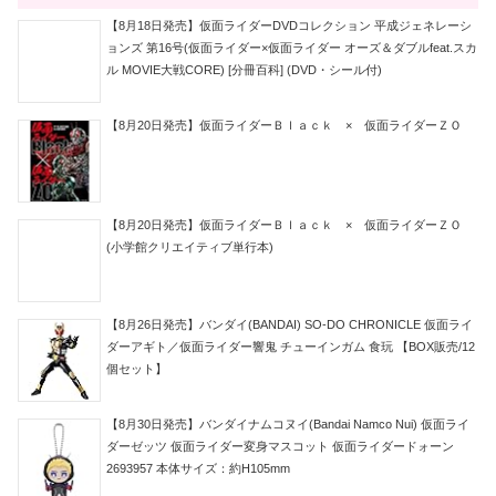
【8月18日発売】仮面ライダーDVDコレクション 平成ジェネレーシ
ョンズ 第16号(仮面ライダー×仮面ライダー オーズ＆ダブルfeat.スカ
ル MOVIE大戦CORE) [分冊百科] (DVD・シール付)
【8月20日発売】仮面ライダーＢｌａｃｋ × 仮面ライダーＺＯ
【8月20日発売】仮面ライダーＢｌａｃｋ × 仮面ライダーＺＯ
(小学館クリエイティブ単行本)
【8月26日発売】バンダイ(BANDAI) SO-DO CHRONICLE 仮面ライ
ダーアギト／仮面ライダー響鬼 チューインガム 食玩 【BOX販売/12
個セット】
【8月30日発売】バンダイナムコヌイ(Bandai Namco Nui) 仮面ライ
ダーゼッツ 仮面ライダー変身マスコット 仮面ライダードォーン
2693957 本体サイズ：約H105mm