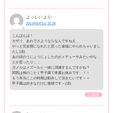
よっしい
より:
2011年8月1日 20:28
こんばんは！
カザリ、あれでさようならなんですねえ…
やっと完全態になれたと思った途端にやられちゃいまし
たし(涙)
あの頭のうにょうにょしたのがメデューサみたいやな…
とか思ったり；；
ガメルはメズールと一緒に消滅するんですかね？
関西は例のごとく甲子園で来週お休みです…！！
もう本当にこの時期は勘弁して頂きたいです＞＜
甲子園は好きなだけに複雑です～(涙)
返信