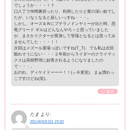
でしょうか・・・！？
口八丁で仲間裏切ったり、利用したりと業の深い奴でし
たが、いなくなると寂しいっすね・・・。
しかし、オーズ＆Ｗにプテラノドンヤミーが出た時、恐
竜グリード ギルはどんなんやろ～と思っていました
が、まさかドクターが変身して登場となるとは思ってみ
ませんでした・・・！！
次回はメズール退場っぽいですね(T_T)、でも私は次回
観れそうにない・・・２年前からライダーのクライマッ
クスは高校野球に妨害されるようになりましたの
で・・・。
おのれ、ディケイドーーー！！(←今更笑)、まぁ慣れっ
こですけどね(笑)。
返信
たま
より:
2011年8月2日 23:02