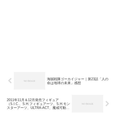
海賊戦隊ゴーカイジャー｜第23話「人の
命は地球の未来」感想
2011年11月＆12月発売フィギュア
（S.I.C.、S.H.フィギュアーツ、S.H.モン
スターアーツ、ULTRA-ACT、魔戒可動、
スーパーロボット超合金）／予約開始！