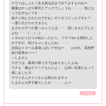
ウヴァはしぶとく生き残る説まで出てますものね〜
最後はやっぱり映司とアンクでしょうね・・・。気にな
って仕方ないです・・・。
地デジ化にされたのですね！ギリギリだったですか？
＞通りすがりのヲタさん
まさかカザリが逝っちゃうとは・・・思いませんでした
よね・・・(；△；)
メダルがコロコロ転がったから、ウヴァVer.を期待した
のですが、砕けちゃいましたね・・・。
次回はメズール退場っぽいですね〜 おのれ、高校野
球の世界め〜〜！
＞たまさん
カザリは、最高の散り方ではありましたよね。
ウチも「俺はグリードなんだよ！」は深い言葉だなって
感じましたヨ。
ウヴァさんのドジさには救われますｗ
たまさんも甲子園でしたか・・・。ん〜
返信