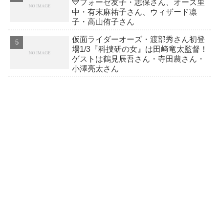
💛フォーゼ友子・志保さん、オーズ里
中・有末麻祐子さん、ウィザード凛
子・高山侑子さん
仮面ライダーオーズ・渡部秀さん初登
場1/3『科捜研の女』は田﨑竜太監督！
ゲストは鶴見辰吾さん・寺田農さん・
小澤亮太さん