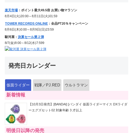
楽天市場
：ポイント最大49.5倍 お買い物マラソン
8月4日(火)20:00～8月11日(火)01:59
TOWER RECORDS ONLINE
：全品PT20％キャンペーン
8月6日(木)0:00～8月9日(日)23:59
駿河屋：
決算セール第２弾
8/7(金)8:00～8/12(水)7:599
発売日カレンダー
仮面ライダー
戦隊／PJ.RED
ウルトラマン
新着情報
【10月3日発売】[BANDAI] [バンダイ 仮面ライダーマイス DXライダ
ーエグズセット02 対象年齢 3 才以上
明後日以降の発売