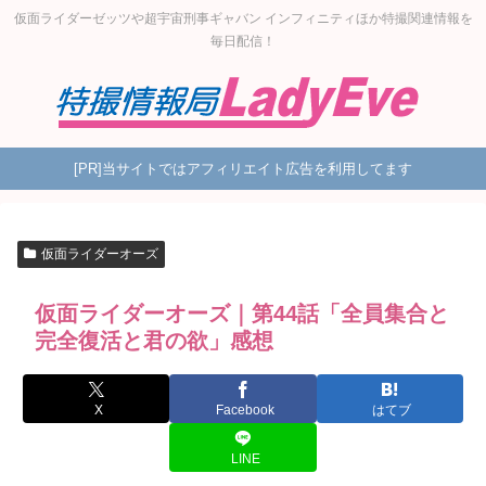
仮面ライダーゼッツや超宇宙刑事ギャバン インフィニティほか特撮関連情報を
毎日配信！
[PR]当サイトではアフィリエイト広告を利用してます
仮面ライダーオーズ
仮面ライダーオーズ｜第44話「全員集合と
完全復活と君の欲」感想
X
Facebook
はてブ
LINE