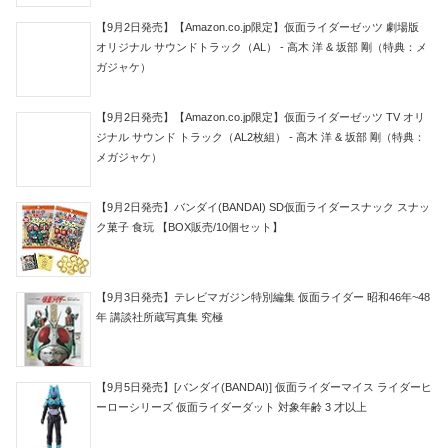
【9月2日発売】【Amazon.co.jp限定】仮面ライダーゼッツ 劇場版
オリジナル サウンドトラック（AL） - 高木 洋 & 坂部 剛（特典：メ
ガジャケ）
【9月2日発売】【Amazon.co.jp限定】仮面ライダーゼッツ TV オリ
ジナル サウンド トラック（AL2枚組） - 高木 洋 & 坂部 剛（特典：
メガジャケ）
【9月2日発売】バンダイ(BANDAI) SD仮面ライダースナック スナッ
ク菓子 食玩 【BOX販売/10個セット】
【9月3日発売】テレビマガジン特別編集 仮面ライダー 昭和46年~48
年 講談社所蔵写真集 究極
【9月5日発売】[バンダイ(BANDAI)] 仮面ライダーマイス ライダーヒ
ーローシリーズ 仮面ライダーダット 対象年齢 3 才以上