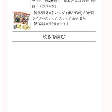
ラック（AL2枚組） - 高木 洋 & 坂部 剛（特
典：メガジャケ）
【9月2日発売】バンダイ(BANDAI) SD仮面
ライダースナック スナック菓子 食玩
【BOX販売/10個セット】
続きを読む