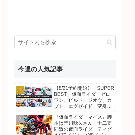
今週の人気記事
【8/21予約開始】「SUPER
BEST」仮面ライダーゼロ
ワン、ビルド、ジオウ、カ
ブト、エグゼイド：変身ベ
ルト DXビルドドライバ
『仮面ライダーマイス』脚
ー、DXネオディケイドライ
本は荒川稔久さん！十二支
バー、DXホッパーゼクター
同盟の仮面ライダーティグ
ほか12点！