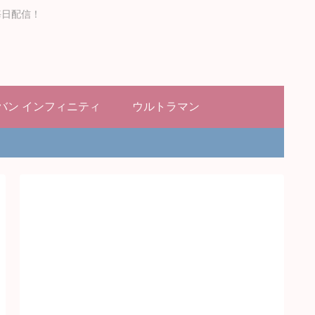
毎日配信！
バン インフィニティ
ウルトラマン