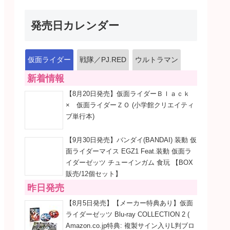
発売日カレンダー
仮面ライダー
戦隊／PJ.RED
ウルトラマン
新着情報
【8月20日発売】仮面ライダーＢｌａｃｋ
× 仮面ライダーＺＯ (小学館クリエイティ
ブ単行本)
【9月30日発売】バンダイ(BANDAI) 装動 仮
面ライダーマイス EGZ1 Feat.装動 仮面ラ
イダーゼッツ チューインガム 食玩 【BOX
販売/12個セット】
昨日発売
【8月5日発売】【メーカー特典あり】仮面
ライダーゼッツ Blu-ray COLLECTION 2 (
Amazon.co.jp特典: 複製サイン入りL判ブロ