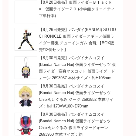
【8月20日発売】仮面ライダーＢｌａｃｋ
× 仮面ライダーＺＯ (小学館クリエイティ
ブ単行本)
【8月26日発売】バンダイ(BANDAI) SO-DO
CHRONICLE 仮面ライダーアギト／仮面ラ
イダー響鬼 チューインガム 食玩 【BOX販
売/12個セット】
【8月30日発売】バンダイナムコヌイ
(Bandai Namco Nui) 仮面ライダーゼッツ 仮
面ライダー変身マスコット 仮面ライダード
ォーン 2693957 本体サイズ：約H105mm
【8月30日発売】バンダイナムコヌイ
(Bandai Namco Nui) 仮面ライダーゼッツ
Chibiぬいぐるみ ジーク 2693952 本体サイ
ズ：約H170×W100×D70mm
【8月30日発売】バンダイナムコヌイ
(Bandai Namco Nui) 仮面ライダーゼッツ
Chibiぬいぐるみ 仮面ライダードォーン
2693950 本体サイズ：約