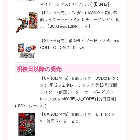
マイド（ノクス）+缶バッジ) [Blu-ray]
【8月5日発売】バンダイ(BANDAI) 装動 仮
面ライダーゼッツ AGT5 チューインガム 食
玩 【BOX販売/12個セット】
【8月5日発売】仮面ライダーゼッツ Blu-ray
COLLECTION 2 [Blu-ray]
明後日以降の発売
【8月18日発売】仮面ライダーDVDコレクシ
ョン 平成ジェネレーションズ 第16号(仮面
ライダー×仮面ライダー オーズ＆ダブル
feat.スカル MOVIE大戦CORE) [分冊百科]
(DVD・シール付)
【8月20日発売】仮面ライダーＢｌａｃｋ
× 仮面ライダーＺＯ