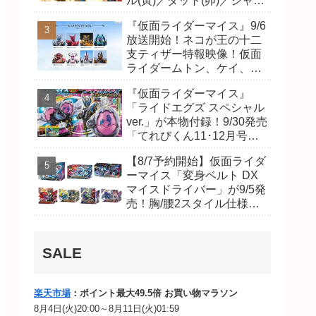
ル(寅)／ダット(卯)／ジャオ
(巳)、優菜の家庭教師・麻
『仮面ライダーマイス』9/6
尾達臣のキャストが発表！
放送開始！ネコが王の十二
トリガーのアキト金子隼也
支ティザー特報映像！仮面
さんも変身！
ライダームトン、ケイ、ヴ
ァンケンのビジュアルが公
『仮面ライダーマイス』
開！ライダーは子丑寅卯辰
「ライドエグズ スペシャル
巳午未申酉戌亥猫猫の14
ver.」が本物付録！9/30発売
人⁉
「てれびくん11･12月号」
予告が公開！本体は超豪華
【8/7予約開始】仮面ライダ
キラキララメ入り！変身ベ
ーマイス「変身ベルト DX
ルトにセットすれば特別な
マイスドライバー」が9/5発
音声が！
売！胸/腰2スタイル仕様！
リド/ハンマー、ダット/スラ
ッシュ、ジャオ/バイト、ケ
イ/ショットボーンバックル
SALE
も！
楽天市場
：ポイント最大49.5倍 お買い物マラソン
8月4日(火)20:00～8月11日(火)01:59