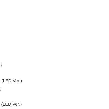
A）
）
ED Ver.）
B）
）
D Ver.）