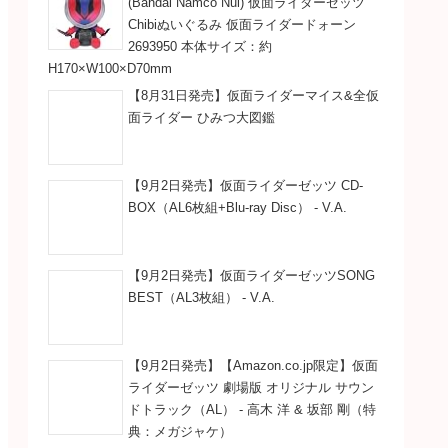
(Bandai Namco Nui) 仮面ライダーゼッツ
Chibiぬいぐるみ 仮面ライダードォーン
2693950 本体サイズ：約
H170×W100×D70mm
【8月31日発売】仮面ライダーマイス&全仮
面ライダー ひみつ大図鑑
【9月2日発売】仮面ライダーゼッツ CD-
BOX（AL6枚組+Blu-ray Disc） - V.A.
【9月2日発売】仮面ライダーゼッツSONG
BEST（AL3枚組） - V.A.
【9月2日発売】【Amazon.co.jp限定】仮面
ライダーゼッツ 劇場版 オリジナル サウン
ドトラック（AL） - 高木 洋 & 坂部 剛（特
典：メガジャケ）