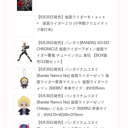
【8月20日発売】仮面ライダーＢｌａｃｋ
× 仮面ライダーＺＯ (小学館クリエイティ
ブ単行本)
【8月26日発売】バンダイ(BANDAI) SO-DO
CHRONICLE 仮面ライダーアギト／仮面ラ
イダー響鬼 チューインガム 食玩 【BOX販
売/12個セット】
【8月30日発売】バンダイナムコヌイ
(Bandai Namco Nui) 仮面ライダーゼッツ 仮
面ライダー変身マスコット 仮面ライダード
ォーン 2693957 本体サイズ：約H105mm
【8月30日発売】バンダイナムコヌイ
(Bandai Namco Nui) 仮面ライダーゼッツ
Chibiぬいぐるみ ジーク 2693952 本体サイ
ズ：約H170×W100×D70mm
【8月30日発売】バンダイナムコヌイ