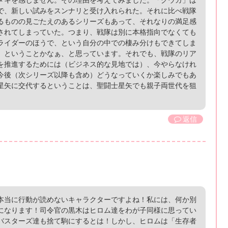
で、新しい試みをスンナリと受け入れられた。それに比べ戦隊
るものの見ごたえのあるシリーズもあって、それなりの満足感
されてしまっていた。つまり、戦隊は別に本格指向でなくても
ライダーのほうで、という自分の中での棲み分けもできてしま
。ということかなぁ、と思っています。それでも、戦隊のリア
を推進するためには（ビジネス的な見地では）、今やらなけれ
今後（次シリーズ以降も含め）どうなっていくか楽しみでもあ
星矢に交代するということは、聖闘士星矢でも親子両世代を狙
返信
本当に行動が読めないキャラクターですよね！私には、何か別
になります！司令官の黒木はヒロム達をわが子同様に思ってい
バスターズ達も捨て駒にするとは！しかし、ヒロムは「生存者