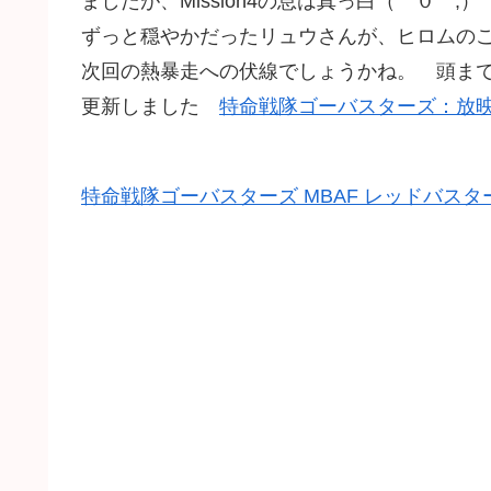
ましたが、Mission4の息は真っ白（゜０゜
ずっと穏やかだったリュウさんが、ヒロムの
次回の熱暴走への伏線でしょうかね。 頭まで
更新しました
特命戦隊ゴーバスターズ：放
特命戦隊ゴーバスターズ MBAF レッドバス