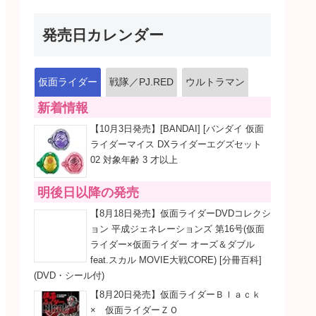
発売日カレンダー
仮面ライダー
戦隊／PJ.RED
ウルトラマン
新着情報
【10月3日発売】[BANDAI] [バンダイ 仮面
ライダーマイス DXライダーエグズセット
02 対象年齢 3 才以上
明後日以降の発売
【8月18日発売】仮面ライダーDVDコレクシ
ョン 平成ジェネレーションズ 第16号(仮面
ライダー×仮面ライダー オーズ＆ダブル
feat.スカル MOVIE大戦CORE) [分冊百科]
(DVD・シール付)
【8月20日発売】仮面ライダーＢｌａｃｋ
× 仮面ライダーＺＯ