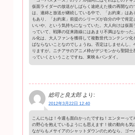
仮面ライダーの放送がしばらく途絶えた後の再開なの
は、連綿と放送が継続している中で、「お約束」はあ
もあり、「お約束」前提のシリーズが自分の中で肯定
いいや、という気持ちになっていた。大人向けは仮面
っていて、戦隊の従来路線にはあまり不満はなかった
ル化は、大人ファンを獲得して複数世代コンテンツ化
ばならないことなのでしょうね。否定はしませんし、
りますが。ニチアサのアニメ枠がデジモンから聖闘士
っていくということですね、東映＆バンダイ。
総司と良太郎
より:
2012年3月22日 12:40
こんにちは！今週も面白かったですね！エンターって
の野心を抱えているようにも思えます！彼の動向も気
ながらもメサイアのシャットダウンのためなら、ゴー