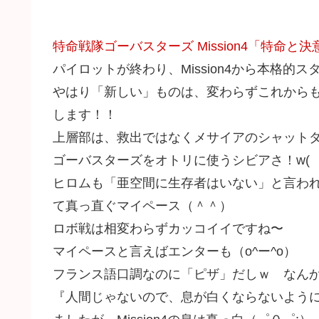
特命戦隊ゴーバスターズ Mission4「特命と決
パイロットが終わり、Mission4から本格的
やはり「新しい」ものは、変わらずこれから
します！！
上層部は、救出ではなくメサイアのシャット
ゴーバスターズをオトリに使うシビアさ！w(
ヒロムも「亜空間に生存者はいない」と言わ
て真っ直ぐマイペース（＾＾）
ロボ戦は相変わらずカッコイイですね〜
マイペースと言えばエンターも（o^ー^o）
フランス語口調なのに「ピザ」だしｗ なん
『人間じゃないので、息が白くならないよう