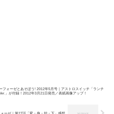
フォーゼとあそぼう! 2012年5月号｜アストロスイッチ「ランチ
er.」が付録！2012年3月21日発売／表紙画像アップ！
ォーゼ｜第27話「変・身・却・下」感想