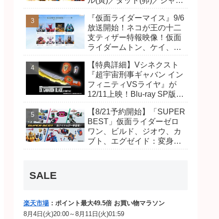
ル(寅)／ダット(卯)／ジャオ
(巳)、優菜の家庭教師・麻
『仮面ライダーマイス』9/6
尾達臣のキャストが発表！
放送開始！ネコが王の十二
トリガーのアキト金子隼也
支ティザー特報映像！仮面
さんも変身！
ライダームトン、ケイ、ヴ
ァンケンのビジュアルが公
【特典詳細】Vシネクスト
開！ライダーは子丑寅卯辰
『超宇宙刑事ギャバン イン
巳午未申酉戌亥猫猫の14
フィニティVSライヤ』が
人⁉
12/11上映！Blu-ray SP版は
「DXギャバリオンブレード
【8/21予約開始】「SUPER
(エタニティver.)」「ユカイ
BEST」仮面ライダーゼロ
ダーエモルギー」ほか豪華
ワン、ビルド、ジオウ、カ
特典付き！
ブト、エグゼイド：変身ベ
ルト DXビルドドライバ
ー、DXネオディケイドライ
バー、DXホッパーゼクター
SALE
ほか12点！
楽天市場
：ポイント最大49.5倍 お買い物マラソン
8月4日(火)20:00～8月11日(火)01:59