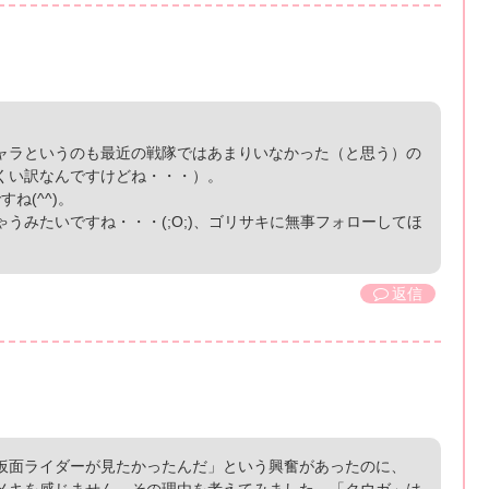
ャラというのも最近の戦隊ではあまりいなかった（と思う）の
くい訳なんですけどね・・・）。
ね(^^)。
うみたいですね・・・(;O;)、ゴリサキに無事フォローしてほ
返信
仮面ライダーが見たかったんだ」という興奮があったのに、
メキを感じません。その理由を考えてみました。「クウガ」は