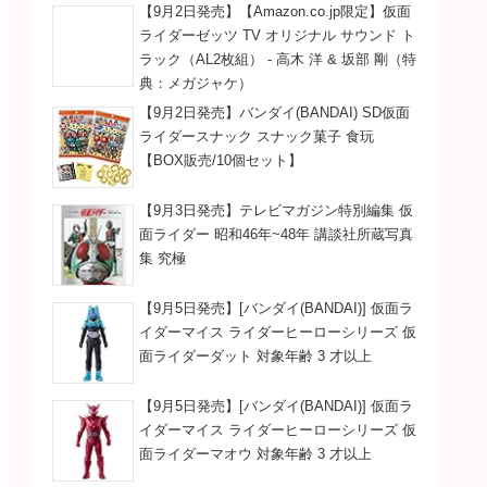
【9月2日発売】【Amazon.co.jp限定】仮面
ライダーゼッツ TV オリジナル サウンド ト
ラック（AL2枚組） - 高木 洋 & 坂部 剛（特
典：メガジャケ）
【9月2日発売】バンダイ(BANDAI) SD仮面
ライダースナック スナック菓子 食玩
【BOX販売/10個セット】
【9月3日発売】テレビマガジン特別編集 仮
面ライダー 昭和46年~48年 講談社所蔵写真
集 究極
【9月5日発売】[バンダイ(BANDAI)] 仮面ラ
イダーマイス ライダーヒーローシリーズ 仮
面ライダーダット 対象年齢 3 才以上
【9月5日発売】[バンダイ(BANDAI)] 仮面ラ
イダーマイス ライダーヒーローシリーズ 仮
面ライダーマオウ 対象年齢 3 才以上