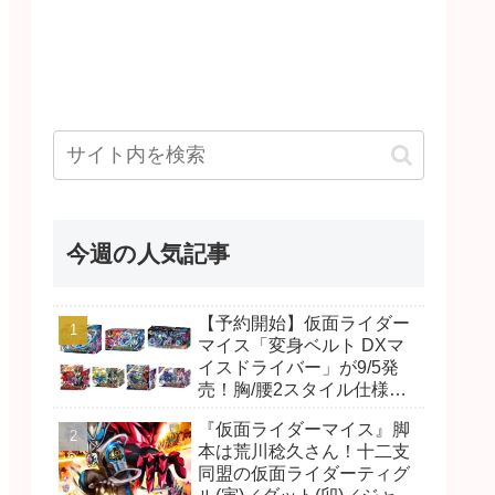
今週の人気記事
【予約開始】仮面ライダー
マイス「変身ベルト DXマ
イスドライバー」が9/5発
売！胸/腰2スタイル仕様！
リド/ハンマー、ダット/スラ
『仮面ライダーマイス』脚
ッシュ、ジャオ/バイト、ケ
本は荒川稔久さん！十二支
イ/ショットボーンバックル
同盟の仮面ライダーティグ
も！