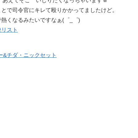
;） あえてそこ いじりたくなっちゃいますｗ
ことで司令官にキレて殴りかかってましたけど。
熱くなるみたいですなぁ(゜_゜)
映リスト
ター&チダ・ニックセット