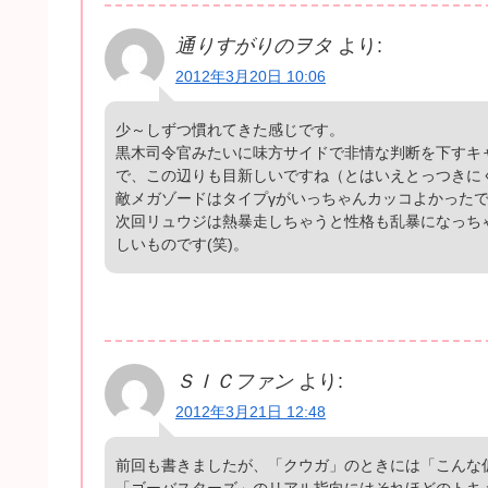
通りすがりのヲタ
より:
2012年3月20日 10:06
少～しずつ慣れてきた感じです。
黒木司令官みたいに味方サイドで非情な判断を下すキ
で、この辺りも目新しいですね（とはいえとっつきに
敵メガゾードはタイプγがいっちゃんカッコよかったです
次回リュウジは熱暴走しちゃうと性格も乱暴になっちゃ
しいものです(笑)。
ＳＩＣファン
より:
2012年3月21日 12:48
前回も書きましたが、「クウガ」のときには「こんな
「ゴーバスターズ」のリアル指向にはそれほどのトキ