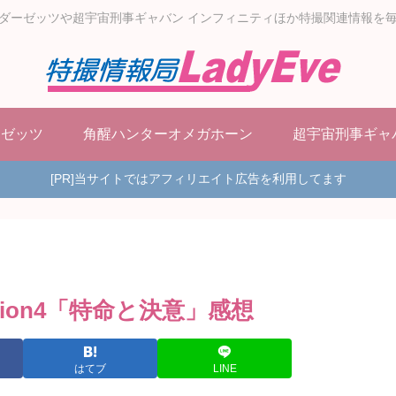
ダーゼッツや超宇宙刑事ギャバン インフィニティほか特撮関連情報を
ーゼッツ
角醒ハンターオメガホーン
超宇宙刑事ギャ
[PR]当サイトではアフィリエイト広告を利用してます
ion4「特命と決意」感想
はてブ
LINE