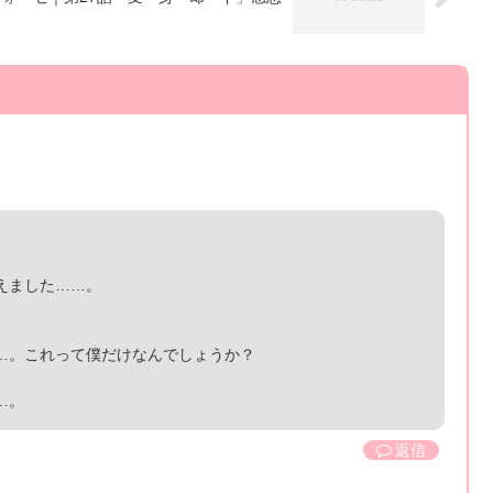
えました……。
。
…。これって僕だけなんでしょうか？
…。
返信