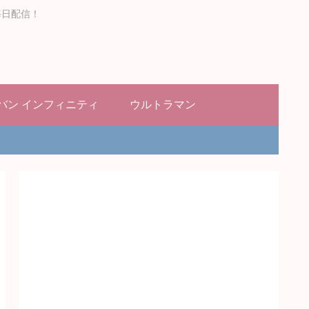
毎日配信！
バン インフィニティ
ウルトラマン