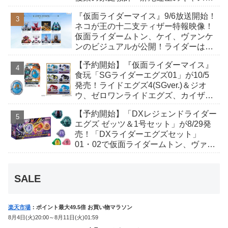
が発表！トリガーのアキト金子隼也さ
『仮面ライダーマイス』9/6放送開始！
んも変身！
ネコが王の十二支ティザー特報映像！
仮面ライダームトン、ケイ、ヴァンケ
ンのビジュアルが公開！ライダーは子
丑寅卯辰巳午未申酉戌亥猫猫の14人⁉
【予約開始】『仮面ライダーマイス』
食玩「SGライダーエグズ01」が10/5
発売！ライドエグズ4(SGver.)＆ジオ
ウ、ゼロワンライドエグズ、カイザ、
ギャレン、ディエンドシードエグズ！
【予約開始】「DXレジェンドライダー
エグズ ゼッツ＆1号セット」が8/29発
売！「DXライダーエグズセット」
01・02で仮面ライダームトン、ヴァン
ケンに変身！マイスもフォームチェン
ジ！
SALE
楽天市場
：ポイント最大49.5倍 お買い物マラソン
8月4日(火)20:00～8月11日(火)01:59