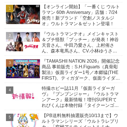
【オンライン開始】「一番くじ ウルト
ラマン 60th Anniversary」店舗：7/24
発売！新ブランド「空創ノスタルジ
オ」ウルトラマン＆ゼットン登場！
『ウルトラマンテオ』メインキャスト
＆プチ怪獣「プッチー」が発表！神谷
天音さん、中田乃愛さん、上村侑さ
ん、森本竜馬さん、CV.小林ゆうさ
ん！
『TAMASHII NATION 2026』開催記念
商品 事前販売：S.H.Figuarts（真骨彫
製法）仮面ライダー1号／本郷猛(THE
FIRST)、ティガダーク、仮面ライダー
ガヴおカシなセット
特撮ホビー誌11月『仮面ライダーガ
ヴ』『ブンブンジャー』『ウルトラマ
ンアーク』最新情報！増刊SUPERて
れびくんは本物付録「タイクーンゴチ
ゾウ」付き！
【PB送料無料抽選販売10/13まで】ウ
ルトラマンシリーズ「ウルトラレプリ
カ」「究極アルティメットルミナ