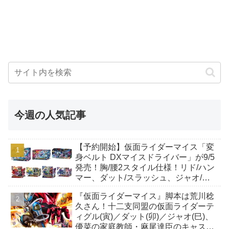
今週の人気記事
【予約開始】仮面ライダーマイス「変
身ベルト DXマイスドライバー」が9/5
発売！胸/腰2スタイル仕様！リド/ハン
マー、ダット/スラッシュ、ジャオ/バ
イト、ケイ/ショットボーンバックル
『仮面ライダーマイス』脚本は荒川稔
も！
久さん！十二支同盟の仮面ライダーテ
ィグル(寅)／ダット(卯)／ジャオ(巳)、
優菜の家庭教師・麻尾達臣のキャスト