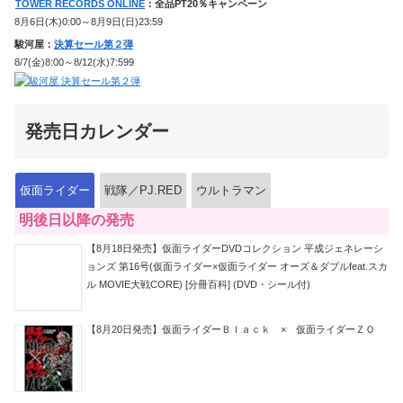
TOWER RECORDS ONLINE
：全品PT20％キャンペーン
8月6日(木)0:00～8月9日(日)23:59
駿河屋：
決算セール第２弾
8/7(金)8:00～8/12(水)7:599
発売日カレンダー
仮面ライダー
戦隊／PJ.RED
ウルトラマン
明後日以降の発売
【8月18日発売】仮面ライダーDVDコレクション 平成ジェネレーシ
ョンズ 第16号(仮面ライダー×仮面ライダー オーズ＆ダブルfeat.スカ
ル MOVIE大戦CORE) [分冊百科] (DVD・シール付)
【8月20日発売】仮面ライダーＢｌａｃｋ × 仮面ライダーＺＯ