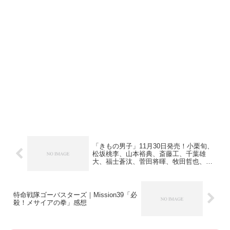
「きもの男子」11月30日発売！小栗旬、
松坂桃李、山本裕典、斎藤工、千葉雄
大、福士蒼汰、菅田将暉、牧田哲也、武
田航平、市川猿之助、藤原竜也、勝地涼
／表紙画像アップ！
特命戦隊ゴーバスターズ｜Mission39「必
殺！メサイアの拳」感想