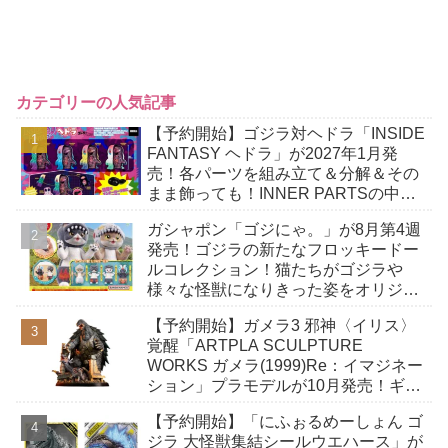
カテゴリーの人気記事
【予約開始】ゴジラ対ヘドラ「INSIDE
FANTASY ヘドラ」が2027年1月発
売！各パーツを組み立て＆分解＆その
まま飾っても！INNER PARTSの中に
収納できる「幼体」付き！
ガシャポン「ゴジにゃ。」が8月第4週
発売！ゴジラの新たなフロッキードー
ルコレクション！猫たちがゴジラや
様々な怪獣になりきった姿をオリジナ
ルデザインで立体化！
【予約開始】ガメラ3 邪神〈イリス〉
覚醒「ARTPLA SCULPTURE
WORKS ガメラ(1999)Re：イマジネー
ション」プラモデルが10月発売！ギャ
オスハイパーにとどめを刺そうとする
【予約開始】「にふぉるめーしょん ゴ
緊迫の瞬間！
ジラ 大怪獣集結シールウエハース」が