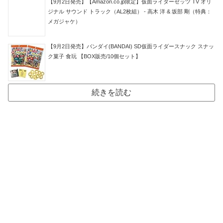
【9月2日発売】【Amazon.co.jp限定】仮面ライダーゼッツ TV オリ
ジナル サウンド トラック（AL2枚組） - 高木 洋 & 坂部 剛（特典：
メガジャケ）
【9月2日発売】バンダイ(BANDAI) SD仮面ライダースナック スナッ
ク菓子 食玩 【BOX販売/10個セット】
続きを読む