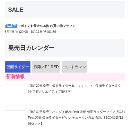
音声が！
SALE
楽天市場
：ポイント最大49.5倍 お買い物マラソン
8月4日(火)20:00～8月11日(火)01:59
発売日カレンダー
仮面ライダー
戦隊／PJ.RED
ウルトラマン
新着情報
【8月20日発売】仮面ライダーＢｌａｃｋ × 仮面ライダーＺＯ
(小学館クリエイティブ単行本)
【9月30日発売】バンダイ(BANDAI) 装動 仮面ライダーマイス EGZ1
Feat.装動 仮面ライダーゼッツ チューインガム 食玩 【BOX販売/12
個セット】