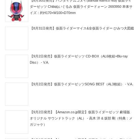
【8月30日発売】バンダイナムコヌイ(Bandai Namco Nui) 仮面ライ
ダーゼッツ Chibiぬいぐるみ 仮面ライダードォーン 2693950 本体サ
イズ：約H170×W100×D70mm
【8月31日発売】仮面ライダーマイス&全仮面ライダー ひみつ大図鑑
【9月2日発売】仮面ライダーゼッツ CD-BOX（AL6枚組+Blu-ray
Disc） - V.A.
【9月2日発売】仮面ライダーゼッツSONG BEST（AL3枚組） - V.A.
【9月2日発売】【Amazon.co.jp限定】仮面ライダーゼッツ 劇場版
オリジナル サウンドトラック（AL） - 高木 洋 & 坂部 剛（特典：メ
ガジャケ）