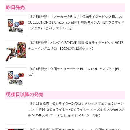
昨日発売
【8月5日発売】【メーカー特典あり】仮面ライダーゼッツ Blu-ray
COLLECTION 2 ( Amazon.co.jp特典: 複製サイン入りL判ブロマイド
（ノクス）+缶バッジ) [Blu-ray]
【8月5日発売】バンダイ(BANDAI) 装動 仮面ライダーゼッツ AGT5
チューインガム 食玩 【BOX販売/12個セット】
【8月5日発売】仮面ライダーゼッツ Blu-ray COLLECTION 2 [Blu-
ray]
明後日以降の発売
【8月18日発売】仮面ライダーDVDコレクション 平成ジェネレーシ
ョンズ 第16号(仮面ライダー×仮面ライダー オーズ＆ダブルfeat.スカ
ル MOVIE大戦CORE) [分冊百科] (DVD・シール付)
【8月20日発売】仮面ライダーＢｌａｃｋ × 仮面ライダーＺＯ