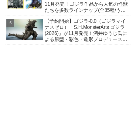
11月発売！ゴジラ作品から人気の怪獣
たちを多数ラインナップ(全35種/うち
シクレ2種)！ ウルトラレアには箔押し
【予約開始】ゴジラ-0.0（ゴジラマイ
加工！
ナスゼロ）「S.H.MonsterArts ゴジラ
(2026)」が11月発売！酒井ゆうじ氏に
よる原型・彩色・造形プロデュースに
て立体化！