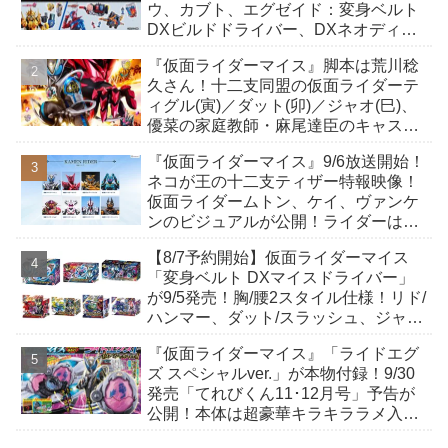
ウ、カブト、エグゼイド：変身ベルト
DXビルドドライバー、DXネオディケ
イドライバー、DXホッパーゼクターほ
『仮面ライダーマイス』脚本は荒川稔
か12点！
久さん！十二支同盟の仮面ライダーテ
ィグル(寅)／ダット(卯)／ジャオ(巳)、
優菜の家庭教師・麻尾達臣のキャスト
が発表！トリガーのアキト金子隼也さ
『仮面ライダーマイス』9/6放送開始！
んも変身！
ネコが王の十二支ティザー特報映像！
仮面ライダームトン、ケイ、ヴァンケ
ンのビジュアルが公開！ライダーは子
丑寅卯辰巳午未申酉戌亥猫猫の14人⁉
【8/7予約開始】仮面ライダーマイス
「変身ベルト DXマイスドライバー」
が9/5発売！胸/腰2スタイル仕様！リド/
ハンマー、ダット/スラッシュ、ジャ
オ/バイト、ケイ/ショットボーンバッ
『仮面ライダーマイス』「ライドエグ
クルも！
ズ スペシャルver.」が本物付録！9/30
発売「てれびくん11･12月号」予告が
公開！本体は超豪華キラキララメ入
り！変身ベルトにセットすれば特別な