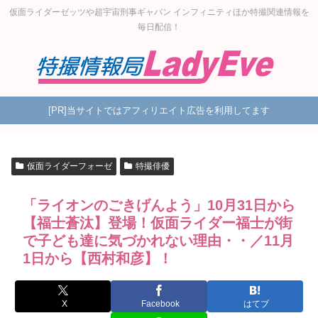
仮面ライダーゼッツや超宇宙刑事ギャバン インフィニティほか特撮関連情報を
毎日配信！
[PR]当サイトではアフィリエイト広告を利用してます
仮面ライダーフォーゼ
特撮俳優
「ライオンのごきげんよう」10月31日から
【福士蒼汰】登場！仮面ライダー福士が街
で子ども達に気づかれない理由・・／11月
1日から【西村和彦】！
X
Facebook
はてブ