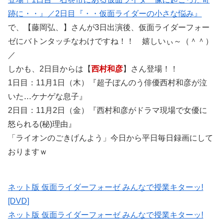
跡に・・』／2日目『・・仮面ライダーの小さな悩み』
で、【藤岡弘、】さんが3日出演後、仮面ライダーフォー
ゼにバトンタッチなわけですね！！ 嬉しいぃ～（＾＾）
／
しかも、2日目からは【
西村和彦
】さん登場！！
1日目：11月1日（木）『超子ぼんのう俳優西村和彦が泣
いた…ケナゲな息子』
2日目：11月2日（金）『西村和彦がドラマ現場で女優に
怒られる(秘)理由』
「ライオンのごきげんよう」今日から平日毎日録画にして
おりますｗ
ネット版 仮面ライダーフォーゼ みんなで授業キターッ!
[DVD]
ネット版 仮面ライダーフォーゼ みんなで授業キターッ!