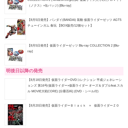
「ライオンのごきげんよう」10月26日か
ら【藤岡弘、】登場！1日目『石巻市にあ
る仮面ライダー像に起こった奇跡
に・・』／2日目『・・仮面ライダーの小
さな悩み』
【魂ネイション2012】S.H.フィギュアー
ツ 仮面ライダーブレイド！SHF龍騎＋ミ
ラーモンスター勢ぞろい、12ホロスコー
プス、ULTRA-ACTダークザギ、ノア ほ
かまとめ2