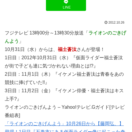
LINE
2012.10.26
フジテレビ 13時00分～13時30分放送「
ライオンのごきげ
んよう
」
10月31日（水）からは、
福士蒼汰
さんが登場！
1日目：2012年10月31日（水）『仮面ライダー福士蒼汰
が街で子ども達に気づかれない理由とは!?』
2日目：11月1日（木）『イケメン福士蒼汰は青春をあの
競技に捧げていた!!』
3日目：11月2日（金）『イケメン俳優・福士蒼汰はキス
上手?』
ライオンのごきげんよう – Yahoo!テレビ.Gガイド[テレビ
番組表]
「ライオンのごきげんよう」10月26日から【藤岡弘、】
登場！1日目『石巻市にある仮面ライダー像に起こった奇