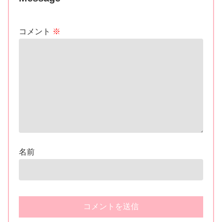
ツ（やぎ座）＆アクエリアス・ゾディ
アーツ（みずがめ座）！JKの本名が遂
に明らかに！
仮面ライダーフォーゼ｜アストロスイ
ッチ40番まで！コズミックステイツ登
場！新幹部「眠りの使徒」アリエス・
ゾディアーツ！京都修学旅行編 ユウキ
作「やってきたきた京都くん」