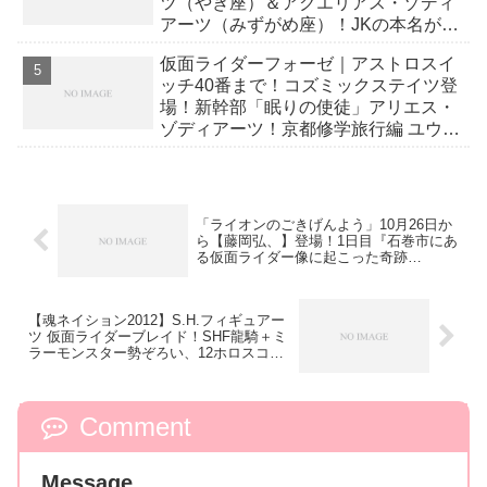
カテゴリーの人気記事
『仮面ライダーフォーゼ』10周年記念
フルカラーグラフィックTシャツがキ
ター！仮面ライダー部旗とクロノグラ
フ腕時計も再販！
ナゴヤドーム「テレビキャラクター夢
ドーム」トークショー 12月30日：福
士蒼汰・吉沢亮、1月2日：鈴木勝大・
小宮有紗、3日：馬場良馬・松本寛
也、5日：白石隼也、戸塚純貴！
「平成仮面ライダー」ユリイカ臨時増
刊号 8月8日発売｜インタビュー：高岩
成二、小林靖子、福士蒼汰、井上正
大、綾野剛、桜田通＋白石隼也 ほか
240ページ／表紙画像アップ！
仮面ライダーフォーゼ｜ホロスコープ
ス大襲来！カプリコーン・ゾディアー