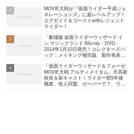
MOVIE大戦が『仮面ライダー平成ジェ
ネレーションズ』に超レベルアップ！
エグゼイド＆ゴーストwithレジェンド
ライダー！
「劇場版 仮面ライダーウィザード イ
ン マジックランド Blu-ray・DVD」
2014年1月10日発売！コレクターズパ
ック：メイキング補完版、製作発表、
舞台挨拶など収録／画像アップ！
「仮面ライダーウィザード＆フォーゼ
MOVIE大戦 アルティメイタム」天高新
校長＆新キャスト！ライダー部5年後
職業、怪人同盟、ゼーバーで？、ウィ
ザード編ストーリー