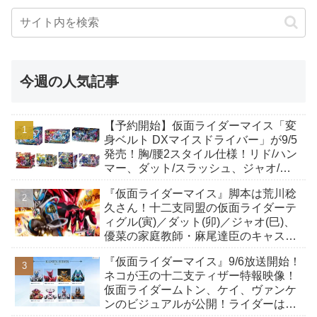
今週の人気記事
【予約開始】仮面ライダーマイス「変
身ベルト DXマイスドライバー」が9/5
発売！胸/腰2スタイル仕様！リド/ハン
マー、ダット/スラッシュ、ジャオ/バ
イト、ケイ/ショットボーンバックル
『仮面ライダーマイス』脚本は荒川稔
も！
久さん！十二支同盟の仮面ライダーテ
ィグル(寅)／ダット(卯)／ジャオ(巳)、
優菜の家庭教師・麻尾達臣のキャスト
が発表！トリガーのアキト金子隼也さ
『仮面ライダーマイス』9/6放送開始！
んも変身！
ネコが王の十二支ティザー特報映像！
仮面ライダームトン、ケイ、ヴァンケ
ンのビジュアルが公開！ライダーは子