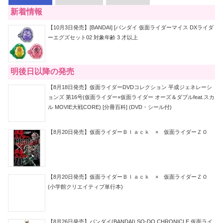
新着情報
【10月3日発売】[BANDAI] [バンダイ 仮面ライダーマイス DXライダ
ーエグズセット02 対象年齢 3 才以上
明後日以降の発売
【8月18日発売】仮面ライダーDVDコレクション 平成ジェネレーシ
ョンズ 第16号(仮面ライダー×仮面ライダー オーズ＆ダブルfeat.スカ
ル MOVIE大戦CORE) [分冊百科] (DVD・シール付)
【8月20日発売】仮面ライダーＢｌａｃｋ × 仮面ライダーＺＯ
【8月20日発売】仮面ライダーＢｌａｃｋ × 仮面ライダーＺＯ
(小学館クリエイティブ単行本)
【8月26日発売】バンダイ(BANDAI) SO-DO CHRONICLE 仮面ライ