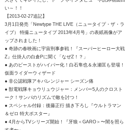
い～！！
【2013-02-27追記】
3月1日発売「Newtype THE LIVE（ニュータイプ・ザ・ラ
イブ） 特撮ニュータイプ 2013年4月号」の表紙画像がア
ップされました！
● 奇跡の春映画に宇宙刑事参戦！『スーパーヒーロー大戦
Z』仕掛人の白倉Pに聞く「なぜZ！？」
● あのビーストがハイパー化！白石隼也＆永瀬匡も登場！
仮面ライダーウィザード
● 非公認戦隊アキバレンジャー シーズン痛
● 獣電戦隊キョウリュウジャー：メンバー5人のクロスト
ーク！サンバのリズムで敵を討つ！
● スペシャル付録：後藤正行 描き下ろし『ウルトラマン
＆ゼロ 特大ポスター』
● 4月からTVシリーズ開始！『牙狼＜GARO＞〜闇を照ら
す者〜』