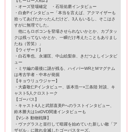
【ヒーロー大戦Z】
・オーズ登場確定 ・石垣佑磨インタビュー
・白倉Pインタビュー「本当を言えば、アクマイザーも
拾ってあげたかったんだけど、3人もいるし、そこはさ
すがに無理でした。
他にもロボコンを登場させられないかとか、カブタッ
クは残ってないかとか、一瞬だけ考えたこともありまし
たね（苦笑）」
【ウィザード】
・白石隼也、永瀬匡、中山絵梨奈、きだつよしインタビ
ュー
・ミサ編の最後に謎が残る、ハイパーWRとMマグナム
は考古学者・中本が発掘
【キョウリュウジャー】
・大森敬仁Pインタビュー、坂本浩一×三条陸 対談、キ
ャスト5人クロストーク
【ゴーバス】
・キャスト4人と武部直美Pへのラストインタビュー、
鈴木勝大は1stDVD関連インタビューも
【Vシネ 動物戦隊】
・ヴァグラスと並行して暗躍を始めていた新しい敵「ア
ザゼル」に敗れ全滅したゴーバスターズ。