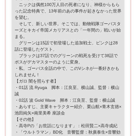
ニックは偶然100万人目の死者になり、神様からもら
った記念特典で、13年前のあの事件が起きなかった世界
を望む。
そして、新しい世界。そこでは、動物戦隊ゴーバスタ
ーズとキカイ帝国メカリアスとの「一年間の」戦いが始
まる。
グリーンは15話で初登場した追加戦士、ピンクは28
話に登場したゲスト、
ブラックは37話でのグリーンの戦死を受けて38話で
ボスがデカマスターのように変身。
・私、ゴーバス全話の中で、このVシネが一番好きかも
しれません！
【ガロ 闇を照らす者】
・01話 流 Ryuga 脚本：江良至、横山誠、監督：横山
誠
・02話 波 Gold Wave 脚本：江良至、監督：横山誠
・あらすじ、主要キャラクター紹介、栗山航×青木玄徳×
池田純矢×南里美希 座談会
【その他】
・高寺Pの「お世話になります」：松田賢二×高寺成紀
・「ウルトラマン」BD化 音響監督：秋廣泰生×音響効