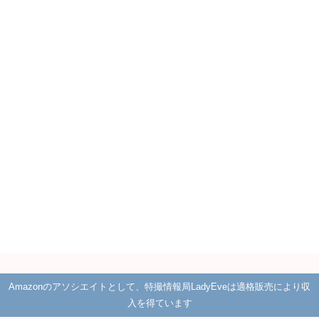
Amazonのアソシエイトとして、特撮情報局LadyEveは適格販売により収
入を得ています