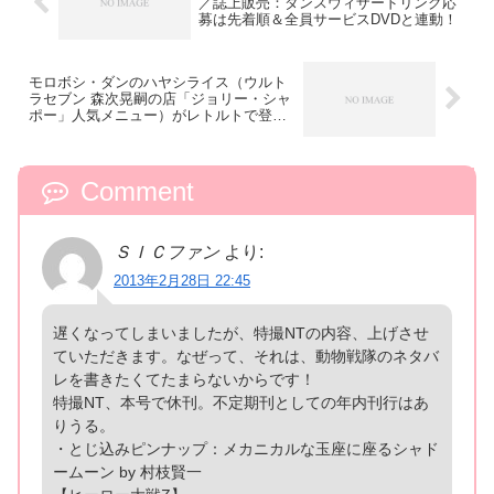
／誌上販売：ダンスウィザードリング応
募は先着順＆全員サービスDVDと連動！
モロボシ・ダンのハヤシライス（ウルト
ラセブン 森次晃嗣の店「ジョリー・シャ
ポー」人気メニュー）がレトルトで登
場！1/1「ウルトラアイ」付属／3月1日13
時受注開始！
Comment
ＳＩＣファン
より:
2013年2月28日 22:45
遅くなってしまいましたが、特撮NTの内容、上げさせ
ていただきます。なぜって、それは、動物戦隊のネタバ
レを書きたくてたまらないからです！
特撮NT、本号で休刊。不定期刊としての年内刊行はあ
りうる。
・とじ込みピンナップ：メカニカルな玉座に座るシャド
ームーン by 村枝賢一