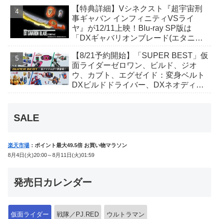
丑寅卯辰巳午未申酉戌亥猫猫の14人⁉
【特典詳細】Vシネクスト『超宇宙刑
事ギャバン インフィニティVSライ
ヤ』が12/11上映！Blu-ray SP版は
「DXギャバリオンブレード(エタニテ
ィver.)」「ユカイダーエモルギー」ほ
【8/21予約開始】「SUPER BEST」仮
か豪華特典付き！
面ライダーゼロワン、ビルド、ジオ
ウ、カブト、エグゼイド：変身ベルト
DXビルドドライバー、DXネオディケ
イドライバー、DXホッパーゼクターほ
か12点！
SALE
楽天市場
：ポイント最大49.5倍 お買い物マラソン
8月4日(火)20:00～8月11日(火)01:59
発売日カレンダー
仮面ライダー
戦隊／PJ.RED
ウルトラマン