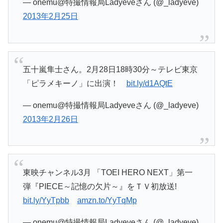
— onemu@特撮情報局Ladyeveさん (@_ladyeve)
2013年2月25日
五十嵐隼士さん。2月28日18時30分～テレビ東京
「ピラメキーノ」に出演！
bit.ly/d1AQtE
— onemu@特撮情報局Ladyeveさん (@_ladyeve)
2013年2月26日
東映チャンネル3月 「TOEI HERO NEXT」第一
弾『PIECE～記憶の欠片～』をＴＶ初放送!
bit.ly/YyTpbb
amzn.to/YyTqMp
— onemu@特撮情報局Ladyeveさん (@_ladyeve)