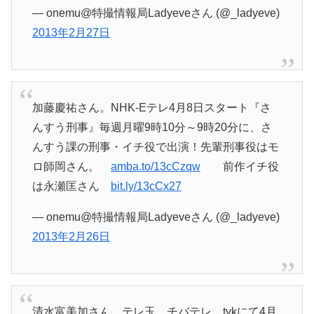
— onemu@特撮情報局Ladyeveさん (@_ladyeve)
2013年2月27日
加藤慶祐さん。NHK-Eテレ4月8日スタート『さ
んすう刑事』毎週月曜9時10分～9時20分に、さ
んすう課の刑事・イチ役で出演！先輩刑事役はモ
ロ師岡さん。
amba.to/13cCzqw
前作イチ役
は永瀬匡さん
bit.ly/13cCx27
— onemu@特撮情報局Ladyeveさん (@_ladyeve)
2013年2月26日
清水富美加さん。テレ玉、チバテレ、tvkにて4月