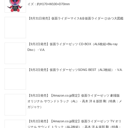
イズ：約H170×W100×D70mm
【8月31日発売】仮面ライダーマイス&全仮面ライダー ひみつ大図鑑
【9月2日発売】仮面ライダーゼッツ CD-BOX（AL6枚組+Blu-ray
Disc） - V.A.
【9月2日発売】仮面ライダーゼッツSONG BEST（AL3枚組） - V.A.
【9月2日発売】【Amazon.co.jp限定】仮面ライダーゼッツ 劇場版
オリジナル サウンドトラック（AL） - 高木 洋 & 坂部 剛（特典：メ
ガジャケ）
【9月2日発売】【Amazon.co.jp限定】仮面ライダーゼッツ TV オリ
ジナル サウンド トラック（AL2枚組） - 高木 洋 & 坂部 剛（特典：