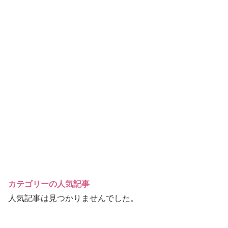
カテゴリーの人気記事
人気記事は見つかりませんでした。