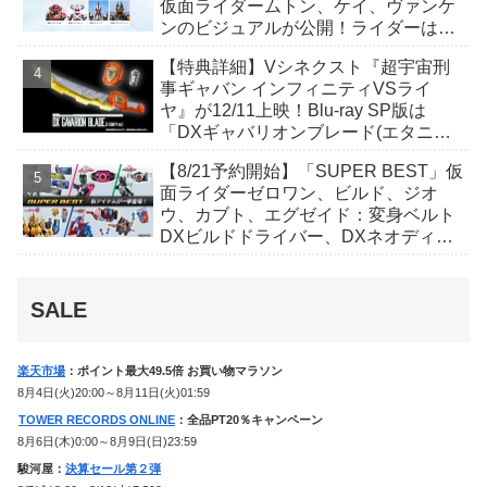
仮面ライダームトン、ケイ、ヴァンケ
ンのビジュアルが公開！ライダーは子
丑寅卯辰巳午未申酉戌亥猫猫の14人⁉
【特典詳細】Vシネクスト『超宇宙刑
事ギャバン インフィニティVSライ
ヤ』が12/11上映！Blu-ray SP版は
「DXギャバリオンブレード(エタニテ
ィver.)」「ユカイダーエモルギー」ほ
【8/21予約開始】「SUPER BEST」仮
か豪華特典付き！
面ライダーゼロワン、ビルド、ジオ
ウ、カブト、エグゼイド：変身ベルト
DXビルドドライバー、DXネオディケ
イドライバー、DXホッパーゼクターほ
か12点！
SALE
楽天市場
：ポイント最大49.5倍 お買い物マラソン
8月4日(火)20:00～8月11日(火)01:59
TOWER RECORDS ONLINE
：全品PT20％キャンペーン
8月6日(木)0:00～8月9日(日)23:59
駿河屋：
決算セール第２弾