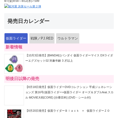
8/7(金)8:00～8/12(水)7:599
発売日カレンダー
仮面ライダー
戦隊／PJ.RED
ウルトラマン
新着情報
【10月3日発売】[BANDAI] [バンダイ 仮面ライダーマイス DXライダ
ーエグズセット02 対象年齢 3 才以上
明後日以降の発売
【8月18日発売】仮面ライダーDVDコレクション 平成ジェネレーシ
ョンズ 第16号(仮面ライダー×仮面ライダー オーズ＆ダブルfeat.スカ
ル MOVIE大戦CORE) [分冊百科] (DVD・シール付)
【8月20日発売】仮面ライダーＢｌａｃｋ × 仮面ライダーＺＯ