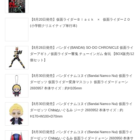
【8月20日発売】仮面ライダーＢｌａｃｋ × 仮面ライダーＺＯ
(小学館クリエイティブ単行本)
【8月26日発売】バンダイ(BANDAI) SO-DO CHRONICLE 仮面ライ
ダーアギト／仮面ライダー響鬼 チューインガム 食玩 【BOX販売/12
個セット】
【8月30日発売】バンダイナムコヌイ(Bandai Namco Nui) 仮面ライ
ダーゼッツ 仮面ライダー変身マスコット 仮面ライダードォーン
2693957 本体サイズ：約H105mm
【8月30日発売】バンダイナムコヌイ(Bandai Namco Nui) 仮面ライ
ダーゼッツ Chibiぬいぐるみ ジーク 2693952 本体サイズ：約
H170×W100×D70mm
【8月30日発売】バンダイナムコヌイ(Bandai Namco Nui) 仮面ライ
ダーゼッツ Chibiぬいぐるみ 仮面ライダードォーン 2693950 本体サ