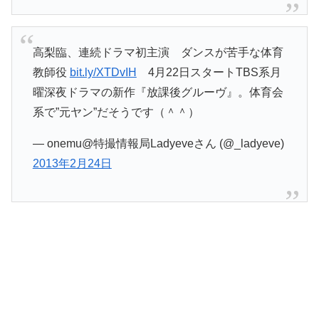
高梨臨、連続ドラマ初主演 ダンスが苦手な体育
教師役
bit.ly/XTDvIH
4月22日スタートTBS系月
曜深夜ドラマの新作『放課後グルーヴ』。体育会
系で”元ヤン”だそうです（＾＾）
— onemu@特撮情報局Ladyeveさん (@_ladyeve)
2013年2月24日